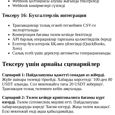
Webhook қолтаңбасы алушы жағында тексеріледі
Webhook көшірмелері сүзіледі
Тексеру 16: Бухгалтерлік интеграция
Транзакциялар толық егжей-тегжеймен CSV-ге
экспортталады
Конвертация бағамы төлем кезінде бекітіледі
API барлық операциялар тарихына қолжетімділік береді
Есептер бухгалтерлік БҚ-мен үйлесімді (QuickBooks,
Xero)
Салық есебі үшін деректер автоматты генерацияланады
Тексеру үшін арнайы сценарийлер
Сценарий 1: Пайдаланушы қажетті сомадан аз жіберді.
Жүйе ішінара төлемді тіркейді. Хабарды көрсетеді: '100-ден 80
USDT алынды. Сол мекенжайға тағы 20 USDT жіберіңіз'.
Транзакция толық төлемнен кейін аяқталады.
Сценарий 2: Төлем кезінде криптовалюта бағамы күрт
өзгерді.
Төлем сілтемесінің мерзімі өтті. Пайдаланушы
хабарландыруды көреді: 'Бағам өзгерді. Жаңа төлем жасаңыз'.
Ескі мекенжай енді ақша қабылдамайды.