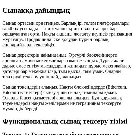
Сынаққа дайындық
Сынақ ортасын орнатыңыз. Барлық ірі төлем платформалары
sandbox ұсынады — виртуалды криптовалюталары бар
оқшауланған орта. Нақты ақшаны жоғалту қаупісіз транзакция
жүргізіңіз. Продакшнда іске қосудан бұрын барлық
сценарийлерді тексеріңіз.
Сынақ деректерін дайындаңыз. Әртүрлі блокчейндерге
арналған әмиян мекенжайлар тізімін жасаңыз. Дұрыс және
дұрыс емес енгізу мысалдарын жинаңыз: дұрыс мекенжайлар,
қателері бар мекенжайлар, тым қысқа, тым ұзын. Оларды
тексеруді тексеру үшін пайдаланыңыз.
Сынақ токендерін алыңыз. Нақты блокчейндерде (Ethereum,
Bitcoin тестнеттері) сынау үшін сынақ тиындары қажет.
Оларды faucet қызметтері арқылы алыңыз. Бұл қаржылық
тәуекелдерсіз нақты желілермен интеграцияны тексеруге
мүмкіндік береді.
Функционалдық сынақ тексеру тізімі
Тексеру 1: Төлем мекенжайын генерациялау