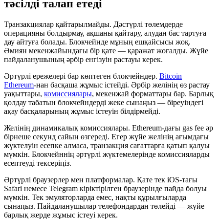
тәсілді талап етеді
Транзакциялар қайтарылмайды. Дәстүрлі төлемдерде
операцияны болдырмау, ақшаны қайтару, алудан бас тартуға
дау айтуға болады. Блокчейнде мұның ешқайсысы жоқ.
Әмиян мекенжайындағы бір қате — қаражат жоғалды. Жүйе
пайдаланушының әрбір енгізуін растауы керек.
Әртүрлі ережелері бар көптеген блокчейндер.
Bitcoin
Ethereum
-нан басқаша жұмыс істейді. Әрбір желінің өз растау
уақыттары,
комиссиялары
, мекенжай форматтары бар. Барлық
қолдау табатын блокчейндерді жеке сынаңыз — біреуіндегі
ақау басқаларының жұмыс істеуін білдірмейді.
Желінің динамикалық комиссиялары. Ethereum-дағы gas fee әр
бірнеше секунд сайын өзгереді. Егер жүйе желінің ағымдағы
жүктелуін есепке алмаса, транзакция сағаттарға қатып қалуы
мүмкін. Блокчейннің әртүрлі жүктемелерінде комиссияларды
есептеуді тексеріңіз.
Әртүрлі браузерлер мен платформалар. Қате тек iOS-тағы
Safari немесе Telegram кіріктірілген браузерінде пайда болуы
мүмкін. Тек эмуляторларда емес, нақты құрылғыларда
сынаңыз. Пайдаланушылар телефондардан төлейді — жүйе
барлық жерде жұмыс істеуі керек.