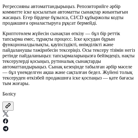
Регрессияны автоматтандырыңыз. Репозиторийге әрбір
коммитте іске қосылатын автоматты сынақтар жиынтығын
жасаңыз. Егер бірдеңе бұзылса, CI/CD құбыржолы кодты
продакшнға орналастыруға рұқсат бермейді.
Криптотөлем жүйесін сынақтан өткізу — бұл бір реттік
тапсырма емес, тұрақты процесс. Іске қосудан бұрын
функционалдылықты, қауіпсіздікті, өнімділікті және
пайдаланушы тәжірибесін тексеріңіз. Осы тексеру тізімін негіз
ретінде пайдаланыңыз: тапсырмаларыңызға бейімдеңіз, нақты
тексерулерді қосыңыз, рутиналық сынақтарды
автоматтандырыңыз. Сынақ кезеңінде табылған әрбір мәселе
— бұл үнемделген ақша және сақталған бедел. Жүйені толық
тексеруден өткізбей продакшнға іске қоспаңыз — қате бағасы
тым жоғары.
Бөлісу