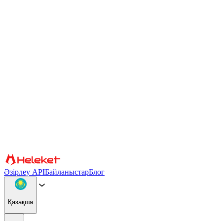
Cookie файлдары және саусақ ізі параметрлері
Мазмұн мен жарнаманы жекелендіру, әлеуметтік медиа
мүмкіндіктерін қамтамасыз ету және трафикті талдау үшін
cookie файлдары мен браузердің саусақ ізін пайдаланамыз.
Сондай-ақ біз сіздің веб-сайтты пайдалануыңыз туралы
ақпаратты басқа ақпаратпен біріктіруі мүмкін әлеуметтік
медиа, жарнама және аналитикалық серіктестерімізбен
бөлісеміз. Сайтты пайдалануды жалғастыра отырып, сіз cookie
файлдарын және браузер саусақ ізін пайдалануға келісесіз.
Растау
Серіктестер
Әзірлеу API
Байланыстар
Блог
Қазақша