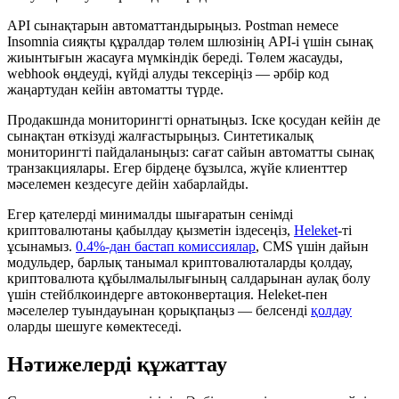
API сынақтарын автоматтандырыңыз. Postman немесе
Insomnia сияқты құралдар төлем шлюзінің API-і үшін сынақ
жиынтығын жасауға мүмкіндік береді. Төлем жасауды,
webhook өңдеуді, күйді алуды тексеріңіз — әрбір код
жаңартудан кейін автоматты түрде.
Продакшнда мониторингті орнатыңыз. Іске қосудан кейін де
сынақтан өткізуді жалғастырыңыз. Синтетикалық
мониторингті пайдаланыңыз: сағат сайын автоматты сынақ
транзакциялары. Егер бірдеңе бұзылса, жүйе клиенттер
мәселемен кездесуге дейін хабарлайды.
Егер қателерді минималды шығаратын сенімді
криптовалютаны қабылдау қызметін іздесеңіз,
Heleket
-ті
ұсынамыз.
0.4%-дан бастап комиссиялар
, CMS үшін дайын
модульдер, барлық танымал криптовалюталарды қолдау,
криптовалюта құбылмалылығының салдарынан аулақ болу
үшін стейблкоиндерге автоконвертация. Heleket-пен
мәселелер туындауынан қорықпаңыз — белсенді
қолдау
оларды шешуге көмектеседі.
Нәтижелерді құжаттау