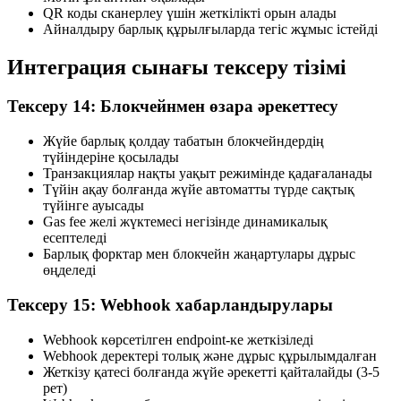
QR коды сканерлеу үшін жеткілікті орын алады
Айналдыру барлық құрылғыларда тегіс жұмыс істейді
Интеграция сынағы тексеру тізімі
Тексеру 14: Блокчейнмен өзара әрекеттесу
Жүйе барлық қолдау табатын блокчейндердің
түйіндеріне қосылады
Транзакциялар нақты уақыт режимінде қадағаланады
Түйін ақау болғанда жүйе автоматты түрде сақтық
түйінге ауысады
Gas fee желі жүктемесі негізінде динамикалық
есептеледі
Барлық форктар мен блокчейн жаңартулары дұрыс
өңделеді
Тексеру 15: Webhook хабарландырулары
Webhook көрсетілген endpoint-ке жеткізіледі
Webhook деректері толық және дұрыс құрылымдалған
Жеткізу қатесі болғанда жүйе әрекетті қайталайды (3-5
рет)