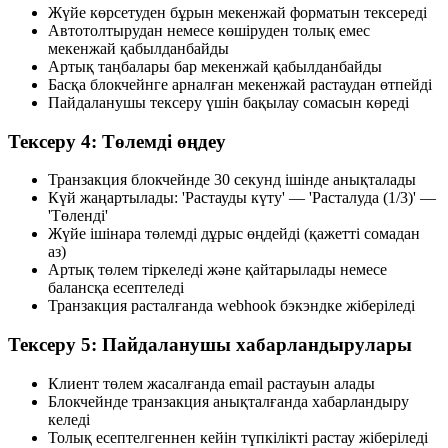
Жүйе көрсетуден бұрын мекенжай форматын тексереді
Автотолтырудан немесе көшіруден толық емес
мекенжай қабылданбайды
Артық таңбалары бар мекенжай қабылданбайды
Басқа блокчейнге арналған мекенжай растаудан өтпейді
Пайдаланушы тексеру үшін бақылау сомасын көреді
Тексеру 4: Төлемді өңдеу
Транзакция блокчейнде 30 секунд ішінде анықталады
Күй жаңартылады: 'Растауды күту' — 'Расталуда (1/3)' —
'Төленді'
Жүйе ішінара төлемді дұрыс өңдейді (қажетті сомадан
аз)
Артық төлем тіркеледі және қайтарылады немесе
балансқа есептеледі
Транзакция расталғанда webhook бэкэндке жіберіледі
Тексеру 5: Пайдаланушы хабарландырулары
Клиент төлем жасалғанда email растауын алады
Блокчейнде транзакция анықталғанда хабарландыру
келеді
Толық есептелгеннен кейін түпкілікті растау жіберіледі