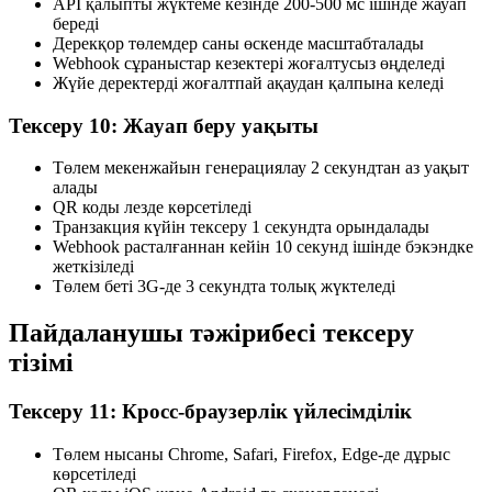
API қалыпты жүктеме кезінде 200-500 мс ішінде жауап
береді
Дерекқор төлемдер саны өскенде масштабталады
Webhook сұраныстар кезектері жоғалтусыз өңделеді
Жүйе деректерді жоғалтпай ақаудан қалпына келеді
Тексеру 10: Жауап беру уақыты
Төлем мекенжайын генерациялау 2 секундтан аз уақыт
алады
QR коды лезде көрсетіледі
Транзакция күйін тексеру 1 секундта орындалады
Webhook расталғаннан кейін 10 секунд ішінде бэкэндке
жеткізіледі
Төлем беті 3G-де 3 секундта толық жүктеледі
Пайдаланушы тәжірибесі тексеру
тізімі
Тексеру 11: Кросс-браузерлік үйлесімділік
Төлем нысаны Chrome, Safari, Firefox, Edge-де дұрыс
көрсетіледі