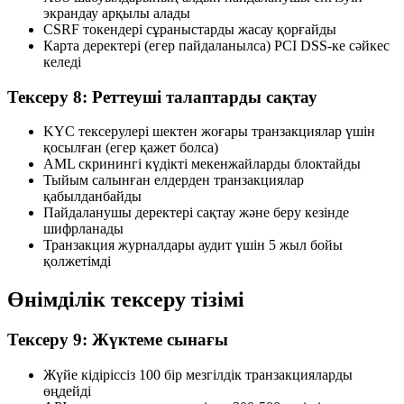
экрандау арқылы алады
CSRF токендері сұраныстарды жасау қорғайды
Карта деректері (егер пайдаланылса) PCI DSS-ке сәйкес
келеді
Тексеру 8: Реттеуші талаптарды сақтау
KYC тексерулері шектен жоғары транзакциялар үшін
қосылған (егер қажет болса)
AML скринингі күдікті мекенжайларды блоктайды
Тыйым салынған елдерден транзакциялар
қабылданбайды
Пайдаланушы деректері сақтау және беру кезінде
шифрланады
Транзакция журналдары аудит үшін 5 жыл бойы
қолжетімді
Өнімділік тексеру тізімі
Тексеру 9: Жүктеме сынағы
Жүйе кідіріссіз 100 бір мезгілдік транзакцияларды
өңдейді