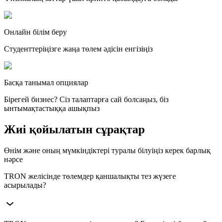
Онлайн білім беру
Студенттеріңізге жаңа төлем әдісін енгізіңіз
Басқа танымал опциялар
Бірегей бизнес? Сіз талаптарға сай болсаңыз, біз
ынтымақтастыққа ашықпыз
Жиі қойылатын сұрақтар
Өнім және оның мүмкіндіктері туралы білуіңіз керек барлық
нәрсе
TRON желісінде төлемдер қаншалықты тез жүзеге
асырылады?