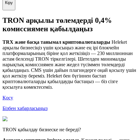
Кіру
TRON арқылы төлемдерді 0,4%
комиссиямен қабылдаңыз
TRX және басқа танымал криптовалюталарды
Heleket
арқылы бизнесіңіз үшін қосыңыз және ең ірі блокчейн
платформаларының біріне қол жеткізіңіз — 230 миллионнан
астам белсенді TRON тіркелгілері. Шетелден минималды
нарықтық комиссиямен және жедел түсіммен төлемдерді
қабылдаңыз. CMS үшін дайын плагиндерге оңай қосылу үшін
қол жеткізу береміз. Heleket бен бүгіннен бастап
криптовалюталарды қабылдауды бастаңыз — біз сізге
қосылуға көмектесеміз.
Қосу
Бізбен хабарласыңыз
TRON қабылдау бизнеске не береді?