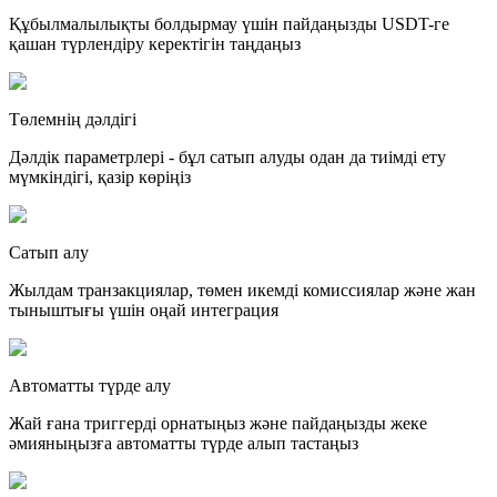
Құбылмалылықты болдырмау үшін пайдаңызды USDT-ге
қашан түрлендіру керектігін таңдаңыз
Төлемнің дәлдігі
Дәлдік параметрлері - бұл сатып алуды одан да тиімді ету
мүмкіндігі, қазір көріңіз
Сатып алу
Жылдам транзакциялар, төмен икемді комиссиялар және жан
тыныштығы үшін оңай интеграция
Автоматты түрде алу
Жай ғана триггерді орнатыңыз және пайдаңызды жеке
әмияныңызға автоматты түрде алып тастаңыз