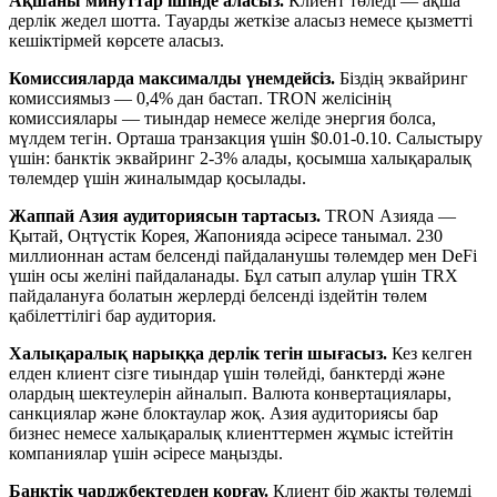
Ақшаны минуттар ішінде аласыз.
Клиент төледі — ақша
дерлік жедел шотта. Тауарды жеткізе аласыз немесе қызметті
кешіктірмей көрсете аласыз.
Комиссияларда максималды үнемдейсіз.
Біздің эквайринг
комиссиямыз — 0,4% дан бастап. TRON желісінің
комиссиялары — тиындар немесе желіде энергия болса,
мүлдем тегін. Орташа транзакция үшін $0.01-0.10. Салыстыру
үшін: банктік эквайринг 2-3% алады, қосымша халықаралық
төлемдер үшін жиналымдар қосылады.
Жаппай Азия аудиториясын тартасыз.
TRON Азияда —
Қытай, Оңтүстік Корея, Жапонияда әсіресе танымал. 230
миллионнан астам белсенді пайдаланушы төлемдер мен DeFi
үшін осы желіні пайдаланады. Бұл сатып алулар үшін TRX
пайдалануға болатын жерлерді белсенді іздейтін төлем
қабілеттілігі бар аудитория.
Халықаралық нарыққа дерлік тегін шығасыз.
Кез келген
елден клиент сізге тиындар үшін төлейді, банктерді және
олардың шектеулерін айналып. Валюта конвертациялары,
санкциялар және блоктаулар жоқ. Азия аудиториясы бар
бизнес немесе халықаралық клиенттермен жұмыс істейтін
компаниялар үшін әсіресе маңызды.
Банктік чарджбектерден қорғау.
Клиент бір жақты төлемді