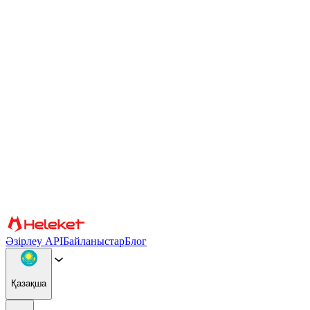
Cookie файлдары және саусақ ізі параметрлері
Мазмұн мен жарнаманы жекелендіру, әлеуметтік медиа
мүмкіндіктерін қамтамасыз ету және трафикті талдау үшін
cookie файлдары мен браузердің саусақ ізін пайдаланамыз.
Сондай-ақ біз сіздің веб-сайтты пайдалануыңыз туралы
ақпаратты басқа ақпаратпен біріктіруі мүмкін әлеуметтік
медиа, жарнама және аналитикалық серіктестерімізбен
бөлісеміз. Сайтты пайдалануды жалғастыра отырып, сіз cookie
файлдарын және браузер саусақ ізін пайдалануға келісесіз.
Растау
Серіктестер
Әзірлеу API
Байланыстар
Блог
Қазақша