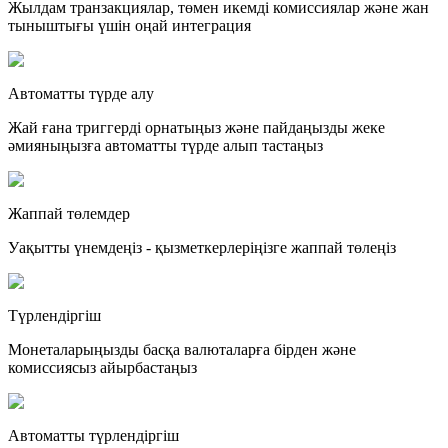
Жылдам транзакциялар, төмен икемді комиссиялар және жан
тыныштығы үшін оңай интеграция
Автоматты түрде алу
Жай ғана триггерді орнатыңыз және пайдаңызды жеке
әмияныңызға автоматты түрде алып тастаңыз
Жаппай төлемдер
Уақытты үнемдеңіз - қызметкерлеріңізге жаппай төлеңіз
Түрлендіргіш
Монеталарыңызды басқа валюталарға бірден және
комиссиясыз айырбастаңыз
Автоматты түрлендіргіш