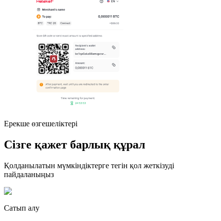
Ерекше өзгешеліктері
Сізге қажет барлық құрал
Қолданылатын мүмкіндіктерге тегін қол жеткізуді
пайдаланыңыз
Сатып алу