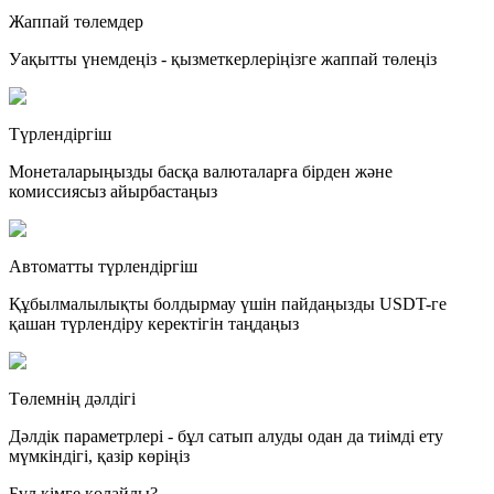
Жаппай төлемдер
Уақытты үнемдеңіз - қызметкерлеріңізге жаппай төлеңіз
Түрлендіргіш
Монеталарыңызды басқа валюталарға бірден және
комиссиясыз айырбастаңыз
Автоматты түрлендіргіш
Құбылмалылықты болдырмау үшін пайдаңызды USDT-ге
қашан түрлендіру керектігін таңдаңыз
Төлемнің дәлдігі
Дәлдік параметрлері - бұл сатып алуды одан да тиімді ету
мүмкіндігі, қазір көріңіз
Бұл кімге қолайлы?