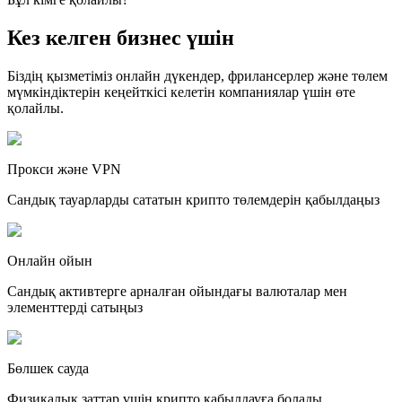
Кез келген бизнес үшін
Біздің қызметіміз онлайн дүкендер, фрилансерлер және төлем
мүмкіндіктерін кеңейткісі келетін компаниялар үшін өте
қолайлы.
Прокси және VPN
Сандық тауарларды сататын крипто төлемдерін қабылдаңыз
Онлайн ойын
Сандық активтерге арналған ойындағы валюталар мен
элементтерді сатыңыз
Бөлшек сауда
Физикалық заттар үшін крипто қабылдауға болады