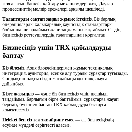
жоя алатын банктік қайтару механизмдері жоқ. Даулар
процессингтің мөлдір ережелері арқылы шешіледі.
Талаптарды сақтап заңды жұмыс істейсіз.
Біз барлық
операцияларды халықаралық қауіпсіздік стандарттары
бойынша шифрлаймыз және заңнаманы сақтаймыз. Сіздің
бизнесіңіз реттеушілердің талаптарынан қорғалған.
Бизнесіңіз үшін TRX қабылдауды
баптау
Біз білеміз
, Азия блокчейндерімен жұмыс техникалық
интеграция, аудитория, есепке алу туралы сұрақтар туғызады.
Сондықтан нақты сіздің жағдайыңызды талқылауға
дайынбыз.
Бізге жазыңыз
— және біз бизнесіңіз үшін шешімді
таңдаймыз. Барлығын бірге баптаймыз, сұрақтарға жауап
береміз, бүгіннен бастап TRX қабылдауды бастауға
көмектесеміз.
Heleket бен сіз тек эквайринг емес
— сіз бизнесіңіздің
өсуінде мүдделі серіктесті аласыз.