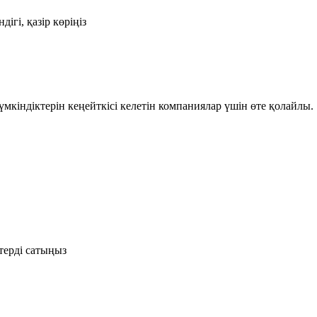
ігі, қазір көріңіз
үмкіндіктерін кеңейткісі келетін компаниялар үшін өте қолайлы.
терді сатыңыз