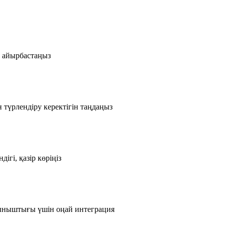
з айырбастаңыз
үрлендіру керектігін таңдаңыз
ігі, қазір көріңіз
тыныштығы үшін оңай интеграция