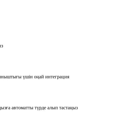
ыз
тыныштығы үшін оңай интеграция
ызға автоматты түрде алып тастаңыз