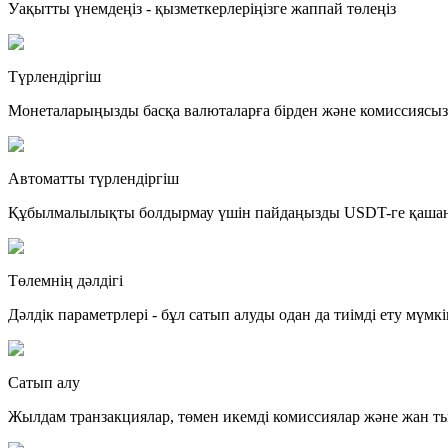
Уақытты үнемдеңіз - қызметкерлеріңізге жаппай төлеңіз
Түрлендіргіш
Монеталарыңызды басқа валюталарға бірден және комиссиясы
Автоматты түрлендіргіш
Құбылмалылықты болдырмау үшін пайдаңызды USDT-ге қашан т
Төлемнің дәлдігі
Дәлдік параметрлері - бұл сатып алуды одан да тиімді ету мүмкінд
Сатып алу
Жылдам транзакциялар, төмен икемді комиссиялар және жан 