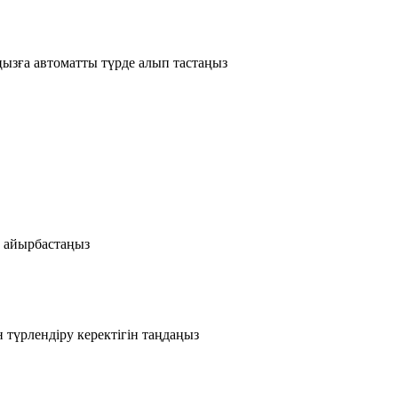
ызға автоматты түрде алып тастаңыз
з айырбастаңыз
үрлендіру керектігін таңдаңыз