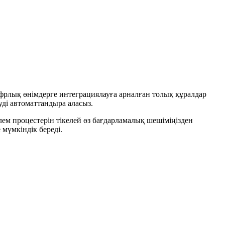
цифрлық өнімдерге интеграциялауға арналған толық құралдар
ді автоматтандыра аласыз.
ем процестерін тікелей өз бағдарламалық шешіміңізден
мүмкіндік береді.