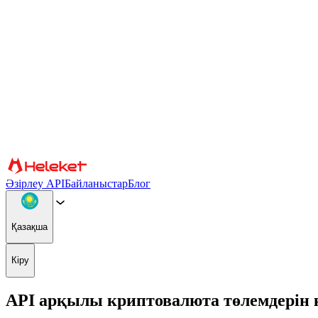
Cookie файлдары және саусақ ізі параметрлері
Мазмұн мен жарнаманы жекелендіру, әлеуметтік медиа мүмкіндік
сіздің веб-сайтты пайдалануыңыз туралы ақпаратты басқа ақпар
жалғастыра отырып, сіз cookie файлдарын және браузер саусақ із
Растау
Серіктестер
Әзірлеу API
Байланыстар
Блог
Қазақша
Кіру
API арқылы криптовалюта төлемдерін 