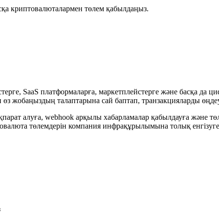
асқа криптовалюталармен төлем қабылдаңыз.
истерге, SaaS платформаларға, маркетплейстерге және басқа да 
 өз жобаңыздың талаптарына сай баптап, транзакцияларды өңдеу
қпарат алуға, webhook арқылы хабарламалар қабылдауға және төл
птовалюта төлемдерін компания инфрақұрылымына толық енгізуге 
з