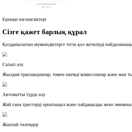
Ерекше өзгешеліктері
Сізге қажет барлық құрал
Қолданылатын мүмкіндіктерге тегін қол жеткізуді пайдаланың
Сатып алу
Жылдам транзакциялар, төмен икемді комиссиялар және жан 
Автоматты түрде алу
Жай ғана триггерді орнатыңыз және пайдаңызды жеке әмияның
Жаппай төлемдер