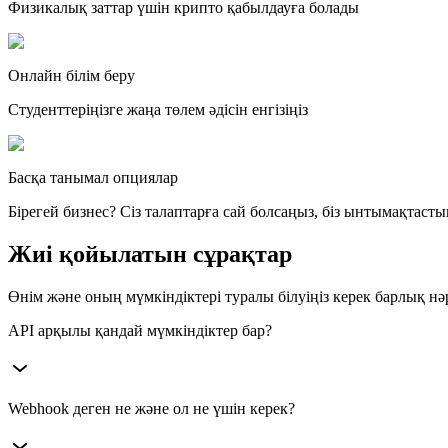
Физикалық заттар үшін крипто қабылдауға болады
Онлайн білім беру
Студенттеріңізге жаңа төлем әдісін енгізіңіз
Басқа танымал опциялар
Бірегей бизнес? Сіз талаптарға сай болсаңыз, біз ынтымақтас
Жиі қойылатын сұрақтар
Өнім және оның мүмкіндіктері туралы білуіңіз керек барлық нә
API арқылы қандай мүмкіндіктер бар?
Әзірлеушілер төлем шоттарын құра алады, транзакциялар тура
Webhook деген не және ол не үшін керек?
автоматтандырады.