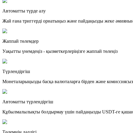
Автоматты түрде алу
Жай ғана триггерді орнатыңыз және пайдаңызды жеке әмияның
Жаппай төлемдер
Уақытты үнемдеңіз - қызметкерлеріңізге жаппай төлеңіз
Түрлендіргіш
Монеталарыңызды басқа валюталарға бірден және комиссиясы
Автоматты түрлендіргіш
Құбылмалылықты болдырмау үшін пайдаңызды USDT-ге қашан т
Төлемнің дәлдігі