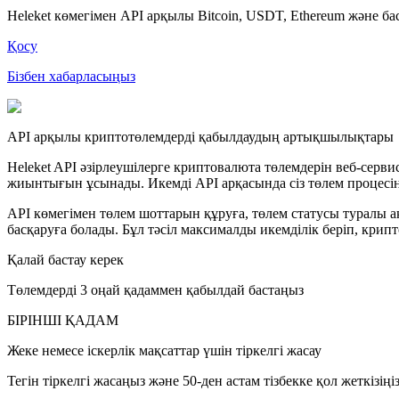
Heleket көмегімен API арқылы Bitcoin, USDT, Ethereum және б
Қосу
Бізбен хабарласыңыз
API арқылы криптотөлемдерді қабылдаудың артықшылықтары
Heleket API әзірлеушілерге криптовалюта төлемдерін веб-серв
жиынтығын ұсынады. Икемді API арқасында сіз төлем процесін
API көмегімен төлем шоттарын құруға, төлем статусы туралы а
басқаруға болады. Бұл тәсіл максималды икемділік беріп, кри
Қалай бастау керек
Төлемдерді 3 оңай қадаммен қабылдай бастаңыз
БІРІНШІ ҚАДАМ
Жеке немесе іскерлік мақсаттар үшін тіркелгі жасау
Тегін тіркелгі жасаңыз және 50-ден астам тізбекке қол жеткізіңі