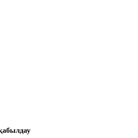
терін қамтамасыз ету және трафикті талдау үшін cookie файлдары
атпен біріктіруі мүмкін әлеуметтік медиа, жарнама және аналити
ін пайдалануға келісесіз.
қабылдау