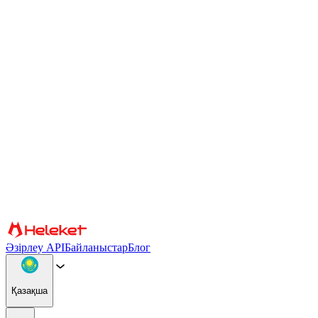
Cookie файлдары және саусақ ізі параметрлері
Мазмұн мен жарнаманы жекелендіру, әлеуметтік медиа
мүмкіндіктерін қамтамасыз ету және трафикті талдау үшін
cookie файлдары мен браузердің саусақ ізін пайдаланамыз.
Сондай-ақ біз сіздің веб-сайтты пайдалануыңыз туралы
ақпаратты басқа ақпаратпен біріктіруі мүмкін әлеуметтік
медиа, жарнама және аналитикалық серіктестерімізбен
бөлісеміз. Сайтты пайдалануды жалғастыра отырып, сіз cookie
файлдарын және браузер саусақ ізін пайдалануға келісесіз.
Растау
Серіктестер
Әзірлеу API
Байланыстар
Блог
Қазақша