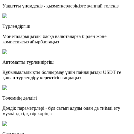
Уақытты үнемдеңіз - қызметкерлеріңізге жаппай төлеңіз
Түрлендіргіш
Монеталарыңызды басқа валюталарға бірден және
комиссиясыз айырбастаңыз
Автоматты түрлендіргіш
Құбылмалылықты болдырмау үшін пайдаңызды USDT-ге
қашан түрлендіру керектігін таңдаңыз
Төлемнің дәлдігі
Дәлдік параметрлері - бұл сатып алуды одан да тиімді ету
мүмкіндігі, қазір көріңіз
Сатып алу