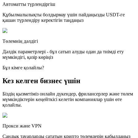
Автоматты түрлендіргіш
Құбылмалылықты болдырмау үшін пайдаңызды USDT-ге
қашан түрлендіру керектігін таңдаңыз
Төлемнің дәлдігі
Дәлдік параметрлері - бұл сатып алуды одан да тиімді ету
мүмкіндігі, қазір көріңіз
Бұл кімге қолайлы?
Кез келген бизнес үшін
Біздің қызметіміз онлайн дүкендер, фрилансерлер және төлем
мүмкіндіктерін кеңейткісі келетін компаниялар үшін өте
қолайлы.
Прокси және VPN
Сандық тауарларды сататын крипто төлемдерін қабылдаңыз