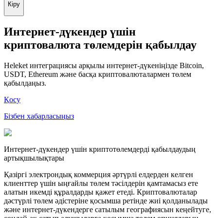
Кіру
Интернет-дүкендер үшін
криптовалюта төлемдерін қабылдау
Heleket интеграциясы арқылы интернет-дүкеніңізде Bitcoin,
USDT, Ethereum және басқа криптовалюталармен төлем
қабылдаңыз.
Қосу
Бізбен хабарласыңыз
Интернет-дүкендер үшін криптотөлемдерді қабылдаудың
артықшылықтары
Қазіргі электрондық коммерция әртүрлі елдерден келген
клиенттер үшін ыңғайлы төлем тәсілдерін қамтамасыз ете
алатын икемді құралдарды қажет етеді. Криптовалюталар
дәстүрлі төлем әдістеріне қосымша ретінде жиі қолданылады
және интернет-дүкендерге сатылым географиясын кеңейтуге,