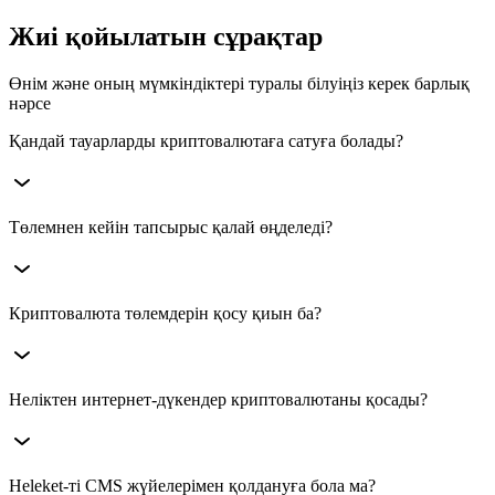
Жиі қойылатын сұрақтар
Өнім және оның мүмкіндіктері туралы білуіңіз керек барлық
нәрсе
Қандай тауарларды криптовалютаға сатуға болады?
Heleket арқылы физикалық тауарлар, цифрлық өнімдер,
Төлемнен кейін тапсырыс қалай өңделеді?
бағдарламалық жасақтама, жазылымдар, онлайн-қызметтер
және басқа да тауарлар мен қызметтер үшін төлем қабылдауға
болады.
Транзакция расталғаннан кейін Heleket дүкенге төлемнің сәтті
Криптовалюта төлемдерін қосу қиын ба?
өткендігі туралы автоматты хабарлама жібереді, бұл тапсырыс
статусын жаңартуға және өңдеуді бастауға мүмкіндік береді.
Жоқ. Көптеген жобалар қысқа интеграция баптауларынан
Неліктен интернет-дүкендер криптовалютаны қосады?
кейін криптовалюта қабылдай бастай алады.
Бұл жаңа аудиторияны қамтуға, халықаралық клиенттер үшін
Heleket-ті CMS жүйелерімен қолдануға бола ма?