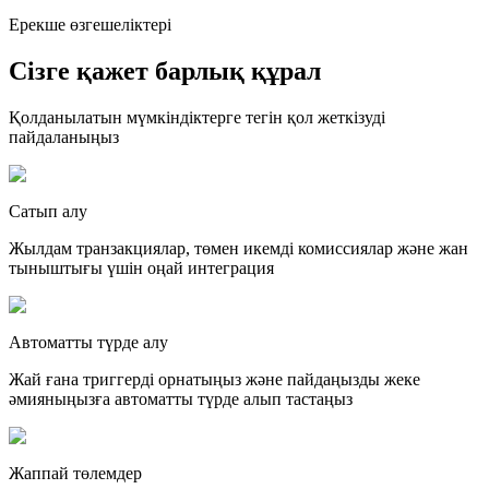
Ерекше өзгешеліктері
Сізге қажет барлық құрал
Қолданылатын мүмкіндіктерге тегін қол жеткізуді
пайдаланыңыз
Сатып алу
Жылдам транзакциялар, төмен икемді комиссиялар және жан
тыныштығы үшін оңай интеграция
Автоматты түрде алу
Жай ғана триггерді орнатыңыз және пайдаңызды жеке
әмияныңызға автоматты түрде алып тастаңыз
Жаппай төлемдер