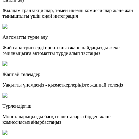
Жылдам транзакциялар, төмен икемді комиссиялар және жан
тыныштығы үшін оңай интеграция
Автоматты түрде алу
Жай ғана триггерді орнатыңыз және пайдаңызды жеке
әмияныңызға автоматты түрде алып тастаңыз
Жаппай төлемдер
Уақытты үнемдеңіз - қызметкерлеріңізге жаппай төлеңіз
Түрлендіргіш
Монеталарыңызды басқа валюталарға бірден және
комиссиясыз айырбастаңыз