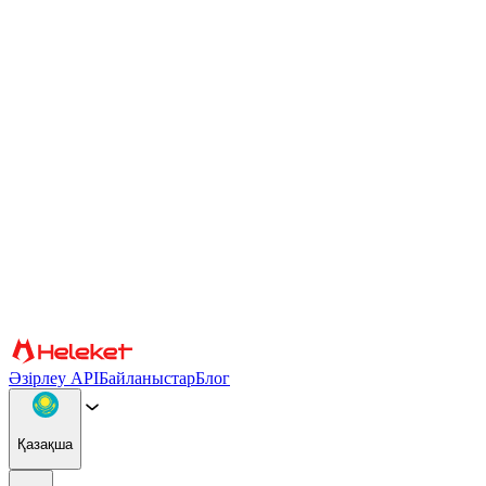
Cookie файлдары және саусақ ізі параметрлері
Мазмұн мен жарнаманы жекелендіру, әлеуметтік медиа
мүмкіндіктерін қамтамасыз ету және трафикті талдау үшін
cookie файлдары мен браузердің саусақ ізін пайдаланамыз.
Сондай-ақ біз сіздің веб-сайтты пайдалануыңыз туралы
ақпаратты басқа ақпаратпен біріктіруі мүмкін әлеуметтік
медиа, жарнама және аналитикалық серіктестерімізбен
бөлісеміз. Сайтты пайдалануды жалғастыра отырып, сіз cookie
файлдарын және браузер саусақ ізін пайдалануға келісесіз.
Растау
Серіктестер
Әзірлеу API
Байланыстар
Блог
Қазақша