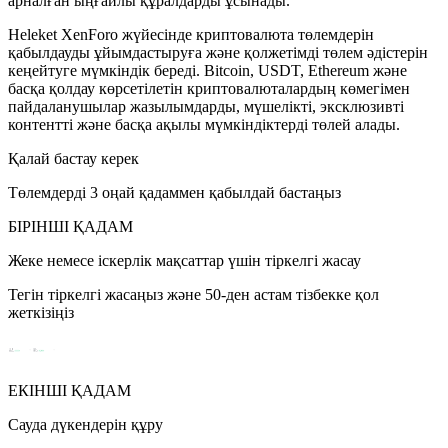
арналған ыңғайлы құралдарды ұсынады.
Heleket XenForo жүйесінде криптовалюта төлемдерін
қабылдауды ұйымдастыруға және қолжетімді төлем әдістерін
кеңейтуге мүмкіндік береді. Bitcoin, USDT, Ethereum және
басқа қолдау көрсетілетін криптовалюталардың көмегімен
пайдаланушылар жазылымдарды, мүшелікті, эксклюзивті
контентті және басқа ақылы мүмкіндіктерді төлей алады.
Қалай бастау керек
Төлемдерді 3 оңай қадаммен қабылдай бастаңыз
БІРІНШІ ҚАДАМ
Жеке немесе іскерлік мақсаттар үшін тіркелгі жасау
Тегін тіркелгі жасаңыз және 50-ден астам тізбекке қол
жеткізіңіз
ЕКІНШІ ҚАДАМ
Сауда дүкендерін құру