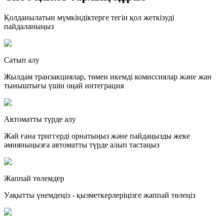
Қолданылатын мүмкіндіктерге тегін қол жеткізуді
пайдаланыңыз
Сатып алу
Жылдам транзакциялар, төмен икемді комиссиялар және жан
тыныштығы үшін оңай интеграция
Автоматты түрде алу
Жай ғана триггерді орнатыңыз және пайдаңызды жеке
әмияныңызға автоматты түрде алып тастаңыз
Жаппай төлемдер
Уақытты үнемдеңіз - қызметкерлеріңізге жаппай төлеңіз