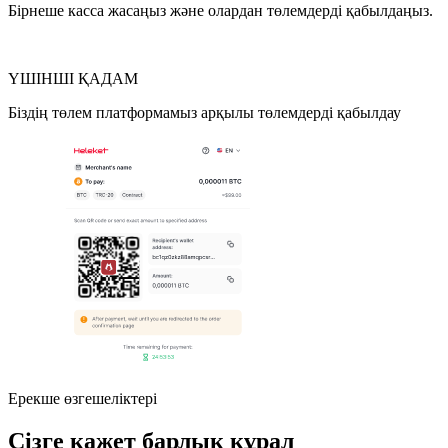
Бірнеше касса жасаңыз және олардан төлемдерді қабылдаңыз.
ҮШІНШІ ҚАДАМ
Біздің төлем платформамыз арқылы төлемдерді қабылдау
Ерекше өзгешеліктері
Сізге қажет барлық құрал