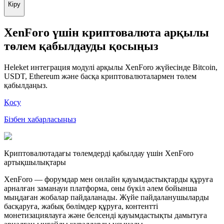
Кіру
XenForo үшін криптовалюта арқылы
төлем қабылдауды қосыңыз
Heleket интеграция модулі арқылы XenForo жүйесінде Bitcoin,
USDT, Ethereum және басқа криптовалюталармен төлем
қабылдаңыз.
Қосу
Бізбен хабарласыңыз
Криптовалютадағы төлемдерді қабылдау үшін XenForo
артықшылықтары
XenForo — форумдар мен онлайн қауымдастықтарды құруға
арналған заманауи платформа, оны бүкіл әлем бойынша
мыңдаған жобалар пайдаланады. Жүйе пайдаланушыларды
басқаруға, жабық бөлімдер құруға, контентті
монетизациялауға және белсенді қауымдастықты дамытуға