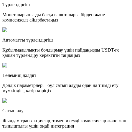
Түрлендіргіш
Монеталарыңызды басқа валюталарға бірден және
комиссиясыз айырбастаңыз
Автоматты түрлендіргіш
Құбылмалылықты болдырмау үшін пайдаңызды USDT-ге
қашан түрлендіру керектігін таңдаңыз
Төлемнің дәлдігі
Дәлдік параметрлері - бұл сатып алуды одан да тиімді ету
мүмкіндігі, қазір көріңіз
Сатып алу
Жылдам транзакциялар, төмен икемді комиссиялар және жан
тыныштығы үшін оңай интеграция