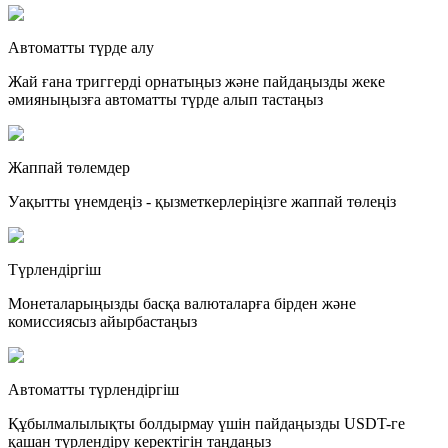
Автоматты түрде алу
Жай ғана триггерді орнатыңыз және пайдаңызды жеке
әмияныңызға автоматты түрде алып тастаңыз
Жаппай төлемдер
Уақытты үнемдеңіз - қызметкерлеріңізге жаппай төлеңіз
Түрлендіргіш
Монеталарыңызды басқа валюталарға бірден және
комиссиясыз айырбастаңыз
Автоматты түрлендіргіш
Құбылмалылықты болдырмау үшін пайдаңызды USDT-ге
қашан түрлендіру керектігін таңдаңыз