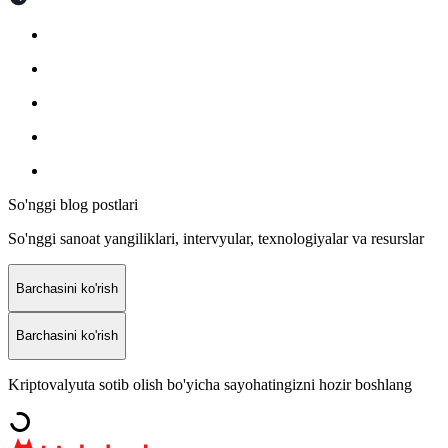
So'nggi blog postlari
So'nggi sanoat yangiliklari, intervyular, texnologiyalar va resurslar
Barchasini ko'rish
Barchasini ko'rish
Kriptovalyuta sotib olish bo'yicha sayohatingizni hozir boshlang