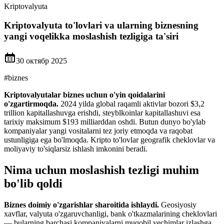
Kriptovalyuta
Kriptovalyuta to'lovlari va ularning biznesning
yangi voqelikka moslashish tezligiga ta'siri
30 октябр 2025
#
biznes
Kriptovalyutalar biznes uchun o'yin qoidalarini
o'zgartirmoqda.
2024 yilda global raqamli aktivlar bozori $3,2
trillion kapitallashuvga erishdi, steyblkoinlar kapitallashuvi esa
tarixiy maksimum $193 milliarddan oshdi. Butun dunyo bo'ylab
kompaniyalar yangi vositalarni tez joriy etmoqda va raqobat
ustunligiga ega bo'lmoqda. Kripto to'lovlar geografik cheklovlar va
moliyaviy to'siqlarsiz ishlash imkonini beradi.
Nima uchun moslashish tezligi muhim
bo'lib qoldi
Biznes doimiy o'zgarishlar sharoitida ishlaydi.
Geosiyosiy
xavflar, valyuta o'zgaruvchanligi, bank o'tkazmalarining cheklovlari
— bularning barchasi kompaniyalarni muqobil yechimlar izlashga