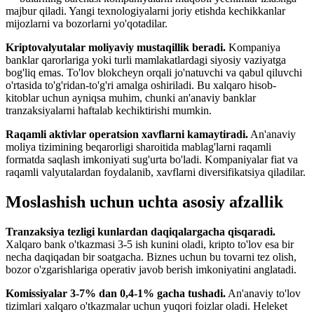
majbur qiladi. Yangi texnologiyalarni joriy etishda kechikkanlar
mijozlarni va bozorlarni yo'qotadilar.
Kriptovalyutalar moliyaviy mustaqillik beradi.
Kompaniya
banklar qarorlariga yoki turli mamlakatlardagi siyosiy vaziyatga
bog'liq emas. To'lov blokcheyn orqali jo'natuvchi va qabul qiluvchi
o'rtasida to'g'ridan-to'g'ri amalga oshiriladi. Bu xalqaro hisob-
kitoblar uchun ayniqsa muhim, chunki an'anaviy banklar
tranzaksiyalarni haftalab kechiktirishi mumkin.
Raqamli aktivlar operatsion xavflarni kamaytiradi.
An'anaviy
moliya tizimining beqarorligi sharoitida mablag'larni raqamli
formatda saqlash imkoniyati sug'urta bo'ladi. Kompaniyalar fiat va
raqamli valyutalardan foydalanib, xavflarni diversifikatsiya qiladilar.
Moslashish uchun uchta asosiy afzallik
Tranzaksiya tezligi kunlardan daqiqalargacha qisqaradi.
Xalqaro bank o'tkazmasi 3-5 ish kunini oladi, kripto to'lov esa bir
necha daqiqadan bir soatgacha. Biznes uchun bu tovarni tez olish,
bozor o'zgarishlariga operativ javob berish imkoniyatini anglatadi.
Komissiyalar 3-7% dan 0,4-1% gacha tushadi.
An'anaviy to'lov
tizimlari xalqaro o'tkazmalar uchun yuqori foizlar oladi. Heleket