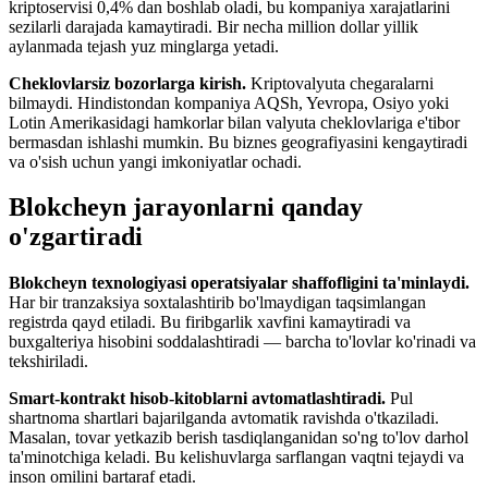
kriptoservisi 0,4% dan boshlab oladi, bu kompaniya xarajatlarini
sezilarli darajada kamaytiradi. Bir necha million dollar yillik
aylanmada tejash yuz minglarga yetadi.
Cheklovlarsiz bozorlarga kirish.
Kriptovalyuta chegaralarni
bilmaydi. Hindistondan kompaniya AQSh, Yevropa, Osiyo yoki
Lotin Amerikasidagi hamkorlar bilan valyuta cheklovlariga e'tibor
bermasdan ishlashi mumkin. Bu biznes geografiyasini kengaytiradi
va o'sish uchun yangi imkoniyatlar ochadi.
Blokcheyn jarayonlarni qanday
o'zgartiradi
Blokcheyn texnologiyasi operatsiyalar shaffofligini ta'minlaydi.
Har bir tranzaksiya soxtalashtirib bo'lmaydigan taqsimlangan
registrda qayd etiladi. Bu firibgarlik xavfini kamaytiradi va
buxgalteriya hisobini soddalashtiradi — barcha to'lovlar ko'rinadi va
tekshiriladi.
Smart-kontrakt hisob-kitoblarni avtomatlashtiradi.
Pul
shartnoma shartlari bajarilganda avtomatik ravishda o'tkaziladi.
Masalan, tovar yetkazib berish tasdiqlanganidan so'ng to'lov darhol
ta'minotchiga keladi. Bu kelishuvlarga sarflangan vaqtni tejaydi va
inson omilini bartaraf etadi.