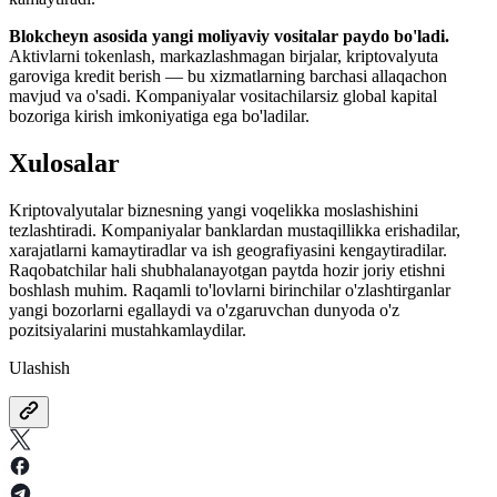
Blokcheyn asosida yangi moliyaviy vositalar paydo bo'ladi.
Aktivlarni tokenlash, markazlashmagan birjalar, kriptovalyuta
garoviga kredit berish — bu xizmatlarning barchasi allaqachon
mavjud va o'sadi. Kompaniyalar vositachilarsiz global kapital
bozoriga kirish imkoniyatiga ega bo'ladilar.
Xulosalar
Kriptovalyutalar biznesning yangi voqelikka moslashishini
tezlashtiradi. Kompaniyalar banklardan mustaqillikka erishadilar,
xarajatlarni kamaytiradlar va ish geografiyasini kengaytiradilar.
Raqobatchilar hali shubhalanayotgan paytda hozir joriy etishni
boshlash muhim. Raqamli to'lovlarni birinchilar o'zlashtirganlar
yangi bozorlarni egallaydi va o'zgaruvchan dunyoda o'z
pozitsiyalarini mustahkamlaydilar.
Ulashish