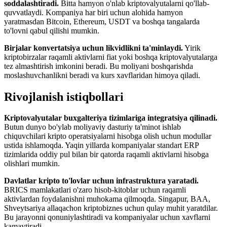
soddalashtiradi.
Bitta hamyon o'nlab kriptovalyutalarni qo'llab-
quvvatlaydi. Kompaniya har biri uchun alohida hamyon
yaratmasdan Bitcoin, Ethereum, USDT va boshqa tangalarda
to'lovni qabul qilishi mumkin.
Birjalar konvertatsiya uchun likvidlikni ta'minlaydi.
Yirik
kriptobirzalar raqamli aktivlarni fiat yoki boshqa kriptovalyutalarga
tez almashtirish imkonini beradi. Bu moliyani boshqarishda
moslashuvchanlikni beradi va kurs xavflaridan himoya qiladi.
Rivojlanish istiqbollari
Kriptovalyutalar buxgalteriya tizimlariga integratsiya qilinadi.
Butun dunyo bo'ylab moliyaviy dasturiy ta'minot ishlab
chiquvchilari kripto operatsiyalarni hisobga olish uchun modullar
ustida ishlamoqda. Yaqin yillarda kompaniyalar standart ERP
tizimlarida oddiy pul bilan bir qatorda raqamli aktivlarni hisobga
olishlari mumkin.
Davlatlar kripto to'lovlar uchun infrastruktura yaratadi.
BRICS mamlakatlari o'zaro hisob-kitoblar uchun raqamli
aktivlardan foydalanishni muhokama qilmoqda. Singapur, BAA,
Shveytsariya allaqachon kriptobiznes uchun qulay muhit yaratdilar.
Bu jarayonni qonuniylashtiradi va kompaniyalar uchun xavflarni
kamaytiradi.