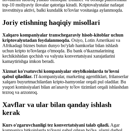
top-10 moliyaviy ilovalar qatoriga kiradi. Kriptovalyutalar nafaqat
investitsiya aktivi, balki kundalik to'lovlar vositasiga aylanmoqda.
Joriy etishning haqiqiy misollari
Xalqaro kompaniyalar transchegaraviy hisob-kitoblar uchun
kriptovalyutadan foydalanmoqda.
Osiyo, Lotin Amerikasi va
Afrikadagi biznes butun dunyo bo'ylab hamkorlar bilan ishlash
uchun kripto to'lovlarga o'tmoqda. Bu bank o'tkazmalarining
kechikishidan qochish va valyuta konvertatsiyasi xarajatlarini
kamaytirishga imkon beradi.
Xizmat ko'rsatuvchi kompaniyalar steyblkoinlarda to'lovni
qabul qiladilar.
IT-kompaniyalar, marketing agentliklari, frilanserlar
xalqaro buyurtmachilardan kripto-hamyonlar orqali pul oladilar. Bu
yuqori komissiyalari bilan an'anaviy to'lov tizimlari orqali ishlashdan
tezroq va arzonroq.
Xavflar va ular bilan qanday ishlash
kerak
Kurs o'zgaruvchanligi tez konvertatsiyani talab qiladi.
Agar
kompaniya bitkoinlarda to'lovni qabul qilgan bo'lsa, ularni darhol