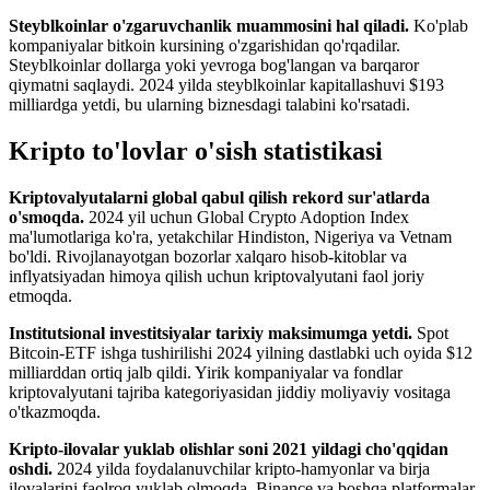
Steyblkoinlar o'zgaruvchanlik muammosini hal qiladi.
Ko'plab
kompaniyalar bitkoin kursining o'zgarishidan qo'rqadilar.
Steyblkoinlar dollarga yoki yevroga bog'langan va barqaror
qiymatni saqlaydi. 2024 yilda steyblkoinlar kapitallashuvi $193
milliardga yetdi, bu ularning biznesdagi talabini ko'rsatadi.
Kripto to'lovlar o'sish statistikasi
Kriptovalyutalarni global qabul qilish rekord sur'atlarda
o'smoqda.
2024 yil uchun Global Crypto Adoption Index
ma'lumotlariga ko'ra, yetakchilar Hindiston, Nigeriya va Vetnam
bo'ldi. Rivojlanayotgan bozorlar xalqaro hisob-kitoblar va
inflyatsiyadan himoya qilish uchun kriptovalyutani faol joriy
etmoqda.
Institutsional investitsiyalar tarixiy maksimumga yetdi.
Spot
Bitcoin-ETF ishga tushirilishi 2024 yilning dastlabki uch oyida $12
milliarddan ortiq jalb qildi. Yirik kompaniyalar va fondlar
kriptovalyutani tajriba kategoriyasidan jiddiy moliyaviy vositaga
o'tkazmoqda.
Kripto-ilovalar yuklab olishlar soni 2021 yildagi cho'qqidan
oshdi.
2024 yilda foydalanuvchilar kripto-hamyonlar va birja
ilovalarini faolroq yuklab olmoqda. Binance va boshqa platformalar