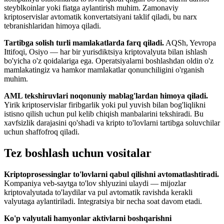
steyblkoinlar yoki fiatga aylantirish muhim. Zamonaviy
kriptoservislar avtomatik konvertatsiyani taklif qiladi, bu narx
tebranishlaridan himoya qiladi.
Tartibga solish turli mamlakatlarda farq qiladi.
AQSh, Yevropa
Ittifoqi, Osiyo — har bir yurisdiktsiya kriptovalyuta bilan ishlash
bo'yicha o'z qoidalariga ega. Operatsiyalarni boshlashdan oldin o'z
mamlakatingiz va hamkor mamlakatlar qonunchiligini o'rganish
muhim.
AML tekshiruvlari noqonuniy mablag'lardan himoya qiladi.
Yirik kriptoservislar firibgarlik yoki pul yuvish bilan bog'liqlikni
istisno qilish uchun pul kelib chiqish manbalarini tekshiradi. Bu
xavfsizlik darajasini qo'shadi va kripto to'lovlarni tartibga soluvchilar
uchun shaffofroq qiladi.
Tez boshlash uchun vositalar
Kriptoprosessinglar to'lovlarni qabul qilishni avtomatlashtiradi.
Kompaniya veb-saytga to'lov shlyuzini ulaydi — mijozlar
kriptovalyutada to'laydilar va pul avtomatik ravishda kerakli
valyutaga aylantiriladi. Integratsiya bir necha soat davom etadi.
Ko'p valyutali hamyonlar aktivlarni boshqarishni