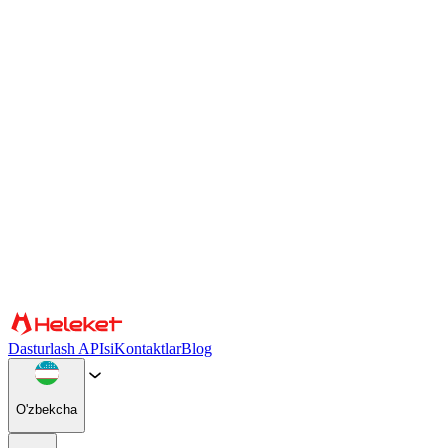
Cookie fayllari va barmoq izlari sozlamalari
Biz kontent va reklamani shaxsiylashtirish, ijtimoiy media
xususiyatlarini taqdim etish va trafikimizni tahlil qilish uchun cookie
fayllari va brauzer barmoq izini ishlatamiz. Shuningdek, biz veb-
saytimizdan foydalanishingiz haqidagi maʼlumotlarni ijtimoiy
tarmoqlar, reklama va tahliliy hamkorlarimiz bilan baham koʻramiz,
ular buni boshqa maʼlumotlar bilan birlashtirishi mumkin. Saytdan
foydalanishni davom ettirish orqali siz cookie fayllari va brauzer
barmoq izlaridan foydalanishga rozilik bildirasiz.
Tasdiqlang
Hamkorlar
Dasturlash APIsi
Kontaktlar
Blog
O'zbekcha