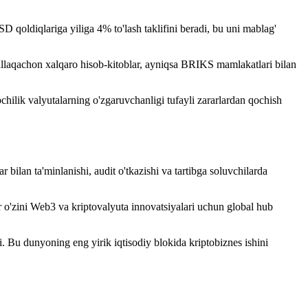
qoldiqlariga yiliga 4% to'lash taklifini beradi, bu uni mablag'
llaqachon xalqaro hisob-kitoblar, ayniqsa BRIKS mamlakatlari bilan
hilik valyutalarning o'zgaruvchanligi tufayli zararlardan qochish
r bilan ta'minlanishi, audit o'tkazishi va tartibga soluvchilarda
r o'zini Web3 va kriptovalyuta innovatsiyalari uchun global hub
. Bu dunyoning eng yirik iqtisodiy blokida kriptobiznes ishini