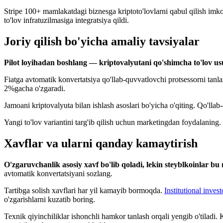
Stripe 100+ mamlakatdagi biznesga kriptoto'lovlarni qabul qilish im
to'lov infratuzilmasiga integratsiya qildi.
Joriy qilish bo'yicha amaliy tavsiyalar
Pilot loyihadan boshlang — kriptovalyutani qo'shimcha to'lov usul
Fiatga avtomatik konvertatsiya qo'llab-quvvatlovchi protsessorni tan
2%gacha o'zgaradi.
Jamoani kriptovalyuta bilan ishlash asoslari bo'yicha o'qiting. Qo'lla
Yangi to'lov variantini targ'ib qilish uchun marketingdan foydalaning.
Xavflar va ularni qanday kamaytirish
O'zgaruvchanlik asosiy xavf bo'lib qoladi, lekin steyblkoinlar 
avtomatik konvertatsiyani sozlang.
Tartibga solish xavflari har yil kamayib bormoqda.
Institutional inves
o'zgarishlarni kuzatib boring.
Texnik qiyinchiliklar ishonchli hamkor tanlash orqali yengib o'tiladi.