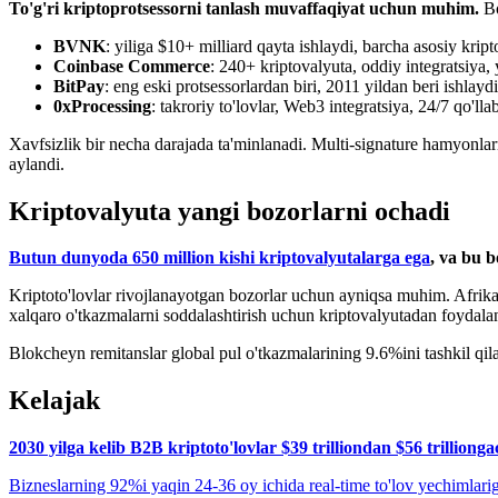
To'g'ri kriptoprotsessorni tanlash muvaffaqiyat uchun muhim.
Bo
BVNK
: yiliga $10+ milliard qayta ishlaydi, barcha asosiy kript
Coinbase Commerce
: 240+ kriptovalyuta, oddiy integratsiya, 
BitPay
: eng eski protsessorlardan biri, 2011 yildan beri ishlaydi
0xProcessing
: takroriy to'lovlar, Web3 integratsiya, 24/7 qo'll
Xavfsizlik bir necha darajada ta'minlanadi. Multi-signature hamyonlarni
aylandi.
Kriptovalyuta yangi bozorlarni ochadi
Butun dunyoda 650 million kishi kriptovalyutalarga ega
, va bu 
Kriptoto'lovlar rivojlanayotgan bozorlar uchun ayniqsa muhim. Afrika
xalqaro o'tkazmalarni soddalashtirish uchun kriptovalyutadan foydalan
Blokcheyn remitanslar global pul o'tkazmalarining 9.6%ini tashkil qi
Kelajak
2030 yilga kelib B2B kriptoto'lovlar $39 trilliondan $56 trillionga
Bizneslarning 92%i yaqin 24-36 oy ichida real-time to'lov yechimlariga