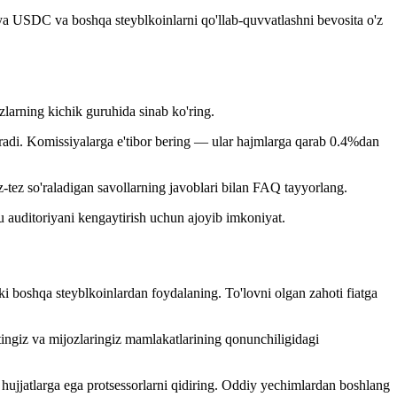
ya USDC va boshqa steyblkoinlarni qo'llab-quvvatlashni bevosita o'z
arning kichik guruhida sinab ko'ring.
iradi. Komissiyalarga e'tibor bering — ular hajmlarga qarab 0.4%dan
z-tez so'raladigan savollarning javoblari bilan FAQ tayyorlang.
u auditoriyani kengaytirish uchun ajoyib imkoniyat.
oshqa steyblkoinlardan foydalaning. To'lovni olgan zahoti fiatga
ingiz va mijozlaringiz mamlakatlarining qonunchiligidagi
i hujjatlarga ega protsessorlarni qidiring. Oddiy yechimlardan boshlang