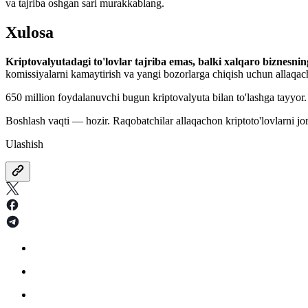
va tajriba oshgan sari murakkablang.
Xulosa
Kriptovalyutadagi to'lovlar tajriba emas, balki xalqaro biznesnin
komissiyalarni kamaytirish va yangi bozorlarga chiqish uchun allaq
650 million foydalanuvchi bugun kriptovalyuta bilan to'lashga tayyor. 
Boshlash vaqti — hozir. Raqobatchilar allaqachon kriptoto'lovlarni jo
Ulashish