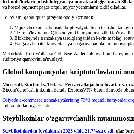
Kriptoto'lovlarni ulash integratsiya murakkabligiga qarab 30 da
va hosted payment pages orqali tayyor yechimlarni taklif qiladilar.
To'lovlarni qabul qilish jarayoni oddiy ko'rinadi:
Mijoz checkout sahifasida kriptovalyuta bilan to'lashni tanlaydi
Tizim to'lov uchun QR-kod yoki hamyon manzilini ko'rsatadi
Blokcheynda tranzaksiya tasdiqlanganidan keyin mablag' sotuvc
Fiatga avtomatik konvertatsiya o'zgaruvchanlikdan himoya qila
MetaMask, Trust Wallet va Coinbase Wallet kabi mashhur hamyonlar bila
auditoriya qamrovini ta'minlaydi.
Global kompaniyalar kriptoto'lovlarni om
Microsoft, Starbucks, Tesla va Ferrari allaqachon tovarlar va xi
Bitcoin'da to'lash imkonini beradi. ExpressVPN butun dunyoda obuna t
Osiyoda e-commerce tranzaksiyalarining 70%i raqamli hamyonlar orqa
million dollarlarga yetadi.
Steyblkoinlar o'zgaruvchanlik muammosin
Steyblkoinlardan foydalanish 2025 yilda 21.7%ga o'sdi
, ular bar