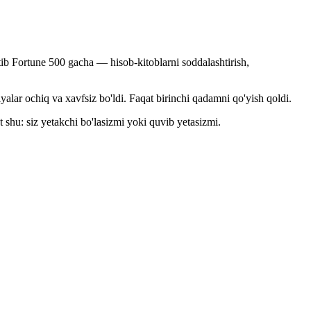
ib Fortune 500 gacha — hisob-kitoblarni soddalashtirish,
yalar ochiq va xavfsiz bo'ldi. Faqat birinchi qadamni qo'yish qoldi.
 shu: siz yetakchi bo'lasizmi yoki quvib yetasizmi.