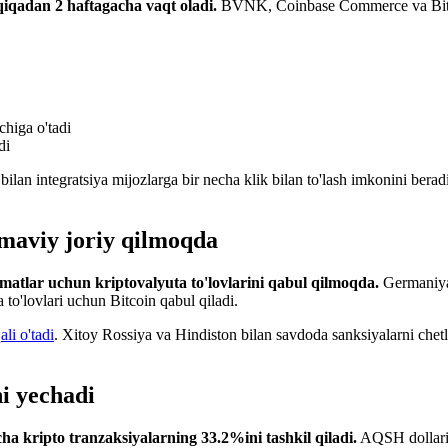
qiqadan 2 haftagacha vaqt oladi.
BVNK, Coinbase Commerce va BitPa
higa o'tadi
di
n integratsiya mijozlarga bir necha klik bilan to'lash imkonini beradi
maviy joriy qilmoqda
zmatlar uchun kriptovalyuta to'lovlarini qabul qilmoqda.
Germaniyad
o'lovlari uchun Bitcoin qabul qiladi.
li o'tadi
. Xitoy Rossiya va Hindiston bilan savdoda sanksiyalarni chetl
i yechadi
cha kripto tranzaksiyalarning 33.2%ini tashkil qiladi.
AQSH dollari