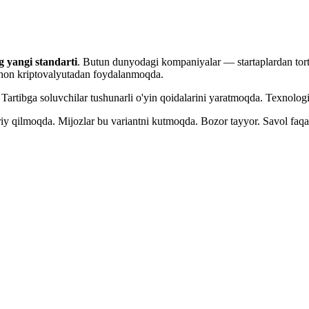
g yangi standarti
. Butun dunyodagi kompaniyalar — startaplardan tort
achon kriptovalyutadan foydalanmoqda.
Tartibga soluvchilar tushunarli o'yin qoidalarini yaratmoqda. Texnologi
riy qilmoqda. Mijozlar bu variantni kutmoqda. Bozor tayyor. Savol faqat