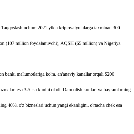
i. Taqqoslash uchun: 2021 yilda kriptovalyutalarga taxminan 300
ston (107 million foydalanuvchi), AQSH (65 million) va Nigeriya
n banki ma'lumotlariga ko'ra, an'anaviy kanallar orqali $200
kazmalari esa 3-5 ish kunini oladi. Dam olish kunlari va bayramlarning
ng 40%i o'z bizneslari uchun yangi ekanligini, o'rtacha chek esa