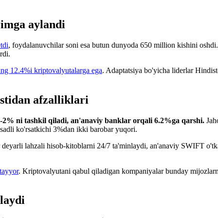
rimga aylandi
tdi
, foydalanuvchilar soni esa butun dunyoda 650 million kishini oshd
rdi.
ning 12.4%i kriptovalyutalarga ega
. Adaptatsiya bo'yicha liderlar Hindi
tidan afzalliklari
-2% ni tashkil qiladi, an'anaviy banklar orqali 6.2%ga qarshi.
Jaho
sadli ko'rsatkichi 3%dan ikki barobar yuqori.
 deyarli lahzali hisob-kitoblarni 24/7 ta'minlaydi, an'anaviy SWIFT o't
 tayyor
. Kriptovalyutani qabul qiladigan kompaniyalar bunday mijozlarni
laydi