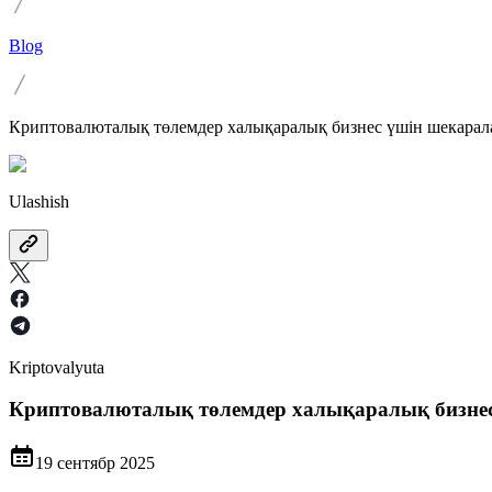
Blog
Криптовалюталық төлемдер халықаралық бизнес үшін шекарал
Ulashish
Kriptovalyuta
Криптовалюталық төлемдер халықаралық бизне
19 сентябр 2025