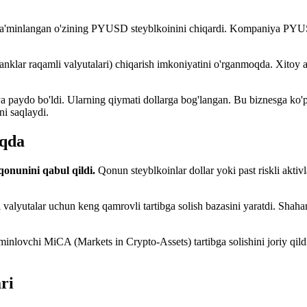
 ta'minlangan o'zining PYUSD steyblkoinini chiqardi. Kompaniya PYUSD 
lar raqamli valyutalari) chiqarish imkoniyatini o'rganmoqda. Xitoy a
a paydo bo'ldi. Ularning qiymati dollarga bog'langan. Bu biznesga ko'pc
ni saqlaydi.
oqda
nunini qabul qildi.
Qonun steyblkoinlar dollar yoki past riskli aktivla
valyutalar uchun keng qamrovli tartibga solish bazasini yaratdi. Shaha
inlovchi MiCA (Markets in Crypto-Assets) tartibga solishini joriy qildi
ri