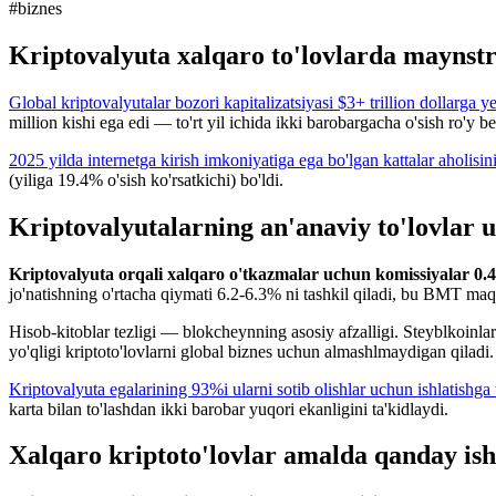
#
biznes
Kriptovalyuta xalqaro to'lovlarda maynst
Global kriptovalyutalar bozori kapitalizatsiyasi $3+ trillion dollarga ye
million kishi ega edi — to'rt yil ichida ikki barobargacha o'sish ro'y be
2025 yilda internetga kirish imkoniyatiga ega bo'lgan kattalar aholisi
(yiliga 19.4% o'sish ko'rsatkichi) bo'ldi.
Kriptovalyutalarning an'anaviy to'lovlar us
Kriptovalyuta orqali xalqaro o'tkazmalar uchun komissiyalar 0.4
jo'natishning o'rtacha qiymati 6.2-6.3% ni tashkil qiladi, bu BMT maq
Hisob-kitoblar tezligi — blokcheynning asosiy afzalligi. Steyblkoinlar
yo'qligi kriptoto'lovlarni global biznes uchun almashlmaydigan qiladi.
Kriptovalyuta egalarining 93%i ularni sotib olishlar uchun ishlatishga
karta bilan to'lashdan ikki barobar yuqori ekanligini ta'kidlaydi.
Xalqaro kriptoto'lovlar amalda qanday ish