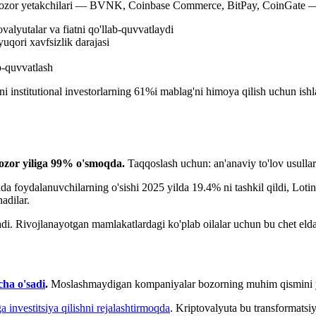
zor yetakchilari — BVNK, Coinbase Commerce, BitPay, CoinGate — turli
ovalyutalar va fiatni qo'llab-quvvatlaydi
yuqori xavfsizlik darajasi
ab-quvvatlash
 institutional investorlarning 61%i mablag'ni himoya qilish uchun ishlat
bozor yiliga 99% o'smoqda.
Taqqoslash uchun: an'anaviy to'lov usullari
da foydalanuvchilarning o'sishi 2025 yilda 19.4% ni tashkil qildi, Lo
adilar.
ladi. Rivojlanayotgan mamlakatlardagi ko'plab oilalar uchun bu chet eld
cha o'sadi
.
Moslashmaydigan kompaniyalar bozorning muhim qismini yo
 investitsiya qilishni rejalashtirmoqda
. Kriptovalyuta bu transformats