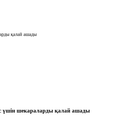
арды қалай ашады
с үшін шекараларды қалай ашады