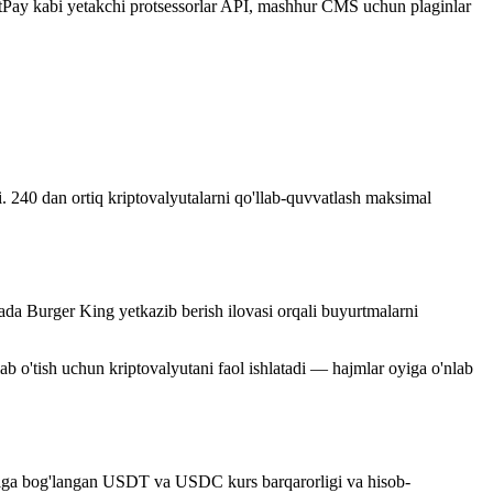
y kabi yetakchi protsessorlar API, mashhur CMS uchun plaginlar
. 240 dan ortiq kriptovalyutalarni qo'llab-quvvatlash maksimal
a Burger King yetkazib berish ilovasi orqali buyurtmalarni
ab o'tish uchun kriptovalyutani faol ishlatadi — hajmlar oyiga o'nlab
ga bog'langan USDT va USDC kurs barqarorligi va hisob-