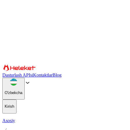
Cookie fayllari va barmoq izlari sozlamalari
Biz kontent va reklamani shaxsiylashtirish, ijtimoiy media xususiyatlar
foydalanishingiz haqidagi maʼlumotlarni ijtimoiy tarmoqlar, reklama 
ettirish orqali siz cookie fayllari va brauzer barmoq izlaridan foydalani
Tasdiqlang
Hamkorlar
Dasturlash APIsi
Kontaktlar
Blog
O'zbekcha
Kirish
Asosiy