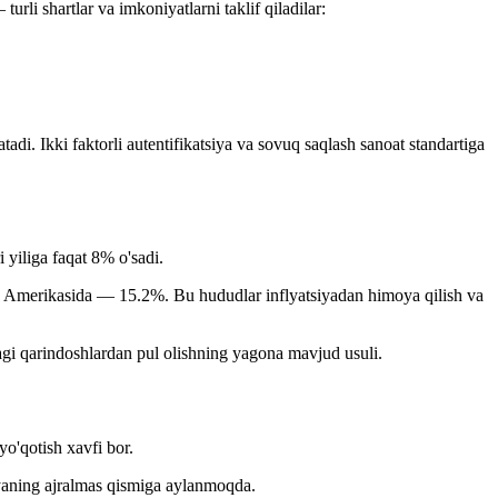
 shartlar va imkoniyatlarni taklif qiladilar:
adi. Ikki faktorli autentifikatsiya va sovuq saqlash sanoat standartiga
 yiliga faqat 8% o'sadi.
tin Amerikasida — 15.2%. Bu hududlar inflyatsiyadan himoya qilish va
agi qarindoshlardan pul olishning yagona mavjud usuli.
'qotish xavfi bor.
iyaning ajralmas qismiga aylanmoqda.