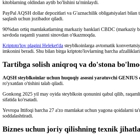
kitoblarning oldindan aytib bo'lishini ta'minlaydi.
PayPal AQSH dollar depozitlari va G'aznachilik obligatsiyalari bilan
saqlash uchun jozibador qiladi.
90%dan ortiq mamlakatlarning markaziy banklari CBDC (markaziy bank
savdoda raqamli yuanni sinovdan o'tkazmoqda.
Kriptoto'lov plagini Heleket'da
steyblkoinlarga avtomatik konvertatsiy
imkonini beradi. Shu bilan birga kriptoto'lovlarning barcha afzalliklari
Tartibga solish aniqroq va do'stona bo'lm
AQSH steyblkoinlar uchun huquqiy asosni yaratuvchi GENIUS qo
ro'yxatdan o'tishini talab qiladi.
Gonkong 2025 yil may oyida steyblkoin qonunini qabul qilib, raqamli 
sifatida ko'rsatadi.
Yevropa Ittifoqi barcha 27 a'zo mamlakat uchun yagona qoidalarni ta'm
soddalashtiradi.
Biznes uchun joriy qilishning texnik jihatla