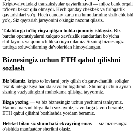
Kriptovalyutadagi tranzaksiyalar qaytarilmaydi — mijoz bank orqali
to'lovni bekor qila olmaydi. Hech qanday chekbek va firibgarlik
qaytarishlari yo'q. Hech qanday karta ma'lumotlarining sizib chiqishi
yo'q. Siz qaytarish jarayonini o'zingiz nazorat qilasiz.
Talablarga to'liq rioya qilgan holda qonuniy ishlaysiz.
Biz
barcha operatsiyalarni xalqaro xavfsizlik standartlari bo'yicha
shifrlаymiz va qonunchilikka rioya qilamiz. Sizning biznesingiz
tartibga soluvchilarning da'volaridan himoyalangan.
Biznesingiz uchun ETH qabul qilishni
sozlash
Biz bilamiz
, kripto to'lovlarni joriy qilish o'zgaruvchanlik, soliqlar,
texnik integratsiya haqida savollar tug'diradi. Shuning uchun aynan
sizning vaziyatingizni muhokama qilishga tayyormiz.
Bizga yozing
— va biz biznesingiz uchun yechimni tanlaymiz.
Hamma narsani birgalikda sozlaymiz, savollarga javob beramiz,
ETH qabul qilishni boshlashda yordam beramiz.
Heleket bilan siz shunchaki ekvayring emas
— siz biznesingiz
o'sishida manfaatdor sherikni olasiz.