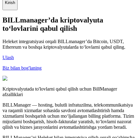
Kirish
BILLmanager’da kriptovalyuta
to‘lovlarini qabul qilish
Heleket integratsiyasi orqali BILLmanager’da Bitcoin, USDT,
Ethereum va boshqa kriptovalyutalarda to‘lovlarni qabul qiling.
Ulash
Biz bilan bog'laning
Kriptovalyutada to'lovlarni qabul qilish uchun BillManager
afzalliklari
BILLManager — hosting, bulutli infratuzilma, telekommunikatsiya
va raqamli xizmatlar sohasida savdoni avtomatlashtirish hamda
xizmatlarni boshqarish uchun mo‘ljallangan billing platforma. Tizim
mijozlarni boshqarish, hisob-fakturalar yaratish, to‘lovlarni nazorat
qilish va biznes jarayonlarini avtomatlashtirishga yordam beradi.
BILLManager’ni Heleket bilan integratsiya qilish orqali qo‘shimcha