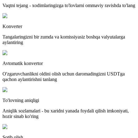
Vaqtni tejang - xodimlaringizga to'lovlarni ommaviy ravishda to'lang
Konverter
Tangalaringizni bir zumda va komissiyasiz boshqa valyutalarga
aylantiring
Avtomatik konvertor
O'zgaruvchanlikni oldini olish uchun daromadingizni USDTga
qachon aylantirishni tanlang
To'lovning aniqligi
Aniqlik sozlamalari - bu xaridni yanada foydali qilish imkoniyati,
hozir sinab ko'ring
Sotib olish