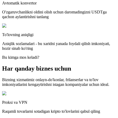
Avtomatik konvertor
O'zgaruvchanlikni oldini olish uchun daromadingizni USDTga
qachon aylantirishni tanlang
To'lovning aniqligi
Aniqlik sozlamalari - bu xaridni yanada foydali qilish imkoniyati,
hozir sinab ko'ring
Bu kimga mos keladi?
Har qanday biznes uchun
Bizning xizmatimiz onlayn-do'konlar, frilanserlar va to'lov
imkoniyatlarini kengaytirishni istagan kompaniyalar uchun ideal.
Proksi va VPN
Raqamli tovarlarni sotadigan kripto to'lovlarini qabul qiling