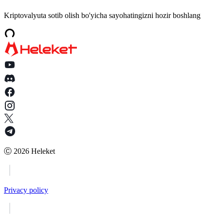
Ha. Kriptovalyutalar turli mamlakatlardan bank cheklovlarisiz to‘lov
Kriptovalyuta sotib olish bo'yicha sayohatingizni hozir boshlang
qabul qilish imkonini beradi.
Ⓒ
2026
Heleket
Privacy policy