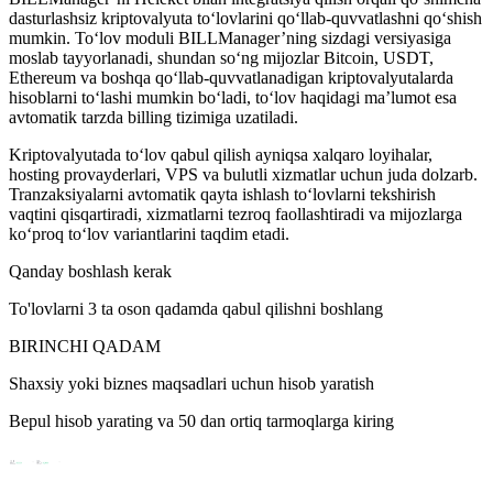
dasturlashsiz kriptovalyuta to‘lovlarini qo‘llab-quvvatlashni qo‘shish
mumkin. To‘lov moduli BILLManager’ning sizdagi versiyasiga
moslab tayyorlanadi, shundan so‘ng mijozlar Bitcoin, USDT,
Ethereum va boshqa qo‘llab-quvvatlanadigan kriptovalyutalarda
hisoblarni to‘lashi mumkin bo‘ladi, to‘lov haqidagi ma’lumot esa
avtomatik tarzda billing tizimiga uzatiladi.
Kriptovalyutada to‘lov qabul qilish ayniqsa xalqaro loyihalar,
hosting provayderlari, VPS va bulutli xizmatlar uchun juda dolzarb.
Tranzaksiyalarni avtomatik qayta ishlash to‘lovlarni tekshirish
vaqtini qisqartiradi, xizmatlarni tezroq faollashtiradi va mijozlarga
ko‘proq to‘lov variantlarini taqdim etadi.
Qanday boshlash kerak
To'lovlarni 3 ta oson qadamda qabul qilishni boshlang
BIRINCHI QADAM
Shaxsiy yoki biznes maqsadlari uchun hisob yaratish
Bepul hisob yarating va 50 dan ortiq tarmoqlarga kiring