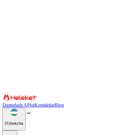
Cookie fayllari va barmoq izlari sozlamalari
Biz kontent va reklamani shaxsiylashtirish, ijtimoiy media
xususiyatlarini taqdim etish va trafikimizni tahlil qilish uchun cookie
fayllari va brauzer barmoq izini ishlatamiz. Shuningdek, biz veb-
saytimizdan foydalanishingiz haqidagi maʼlumotlarni ijtimoiy
tarmoqlar, reklama va tahliliy hamkorlarimiz bilan baham koʻramiz,
ular buni boshqa maʼlumotlar bilan birlashtirishi mumkin. Saytdan
foydalanishni davom ettirish orqali siz cookie fayllari va brauzer
barmoq izlaridan foydalanishga rozilik bildirasiz.
Tasdiqlang
Hamkorlar
Dasturlash APIsi
Kontaktlar
Blog
O'zbekcha