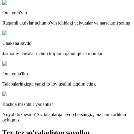
Onlayn o'yin
Raqamli aktivlar uchun o'yin ichidagi valyutalar va narsalarni soting
Chakana savdo
Jismoniy narsalar uchun kriptoni qabul qilish mumkin
Onlayn ta'lim
Talabalaringizga yangi toʻlov usulini taqdim eting
Boshqa mashhur variantlar
Noyob biznesmi? Siz talablarga javob bersangiz, biz hamkorlikka
ochiqmiz
Tez-tez so'raladigan savollar