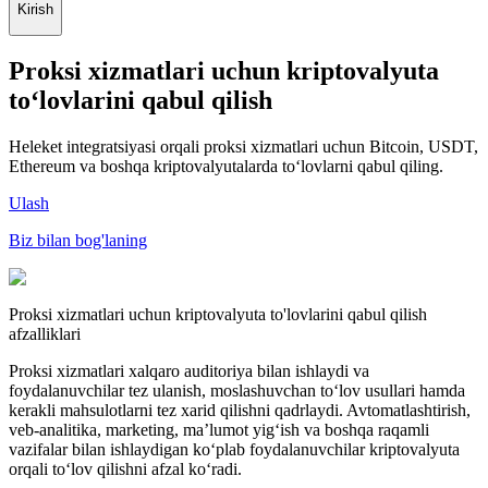
Kirish
Proksi xizmatlari uchun kriptovalyuta
to‘lovlarini qabul qilish
Heleket integratsiyasi orqali proksi xizmatlari uchun Bitcoin, USDT,
Ethereum va boshqa kriptovalyutalarda to‘lovlarni qabul qiling.
Ulash
Biz bilan bog'laning
Proksi xizmatlari uchun kriptovalyuta to'lovlarini qabul qilish
afzalliklari
Proksi xizmatlari xalqaro auditoriya bilan ishlaydi va
foydalanuvchilar tez ulanish, moslashuvchan to‘lov usullari hamda
kerakli mahsulotlarni tez xarid qilishni qadrlaydi. Avtomatlashtirish,
veb-analitika, marketing, ma’lumot yig‘ish va boshqa raqamli
vazifalar bilan ishlaydigan ko‘plab foydalanuvchilar kriptovalyuta
orqali to‘lov qilishni afzal ko‘radi.