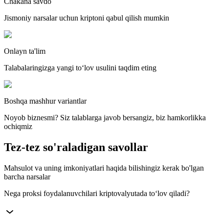
Chakana savdo
Jismoniy narsalar uchun kriptoni qabul qilish mumkin
Onlayn ta'lim
Talabalaringizga yangi toʻlov usulini taqdim eting
Boshqa mashhur variantlar
Noyob biznesmi? Siz talablarga javob bersangiz, biz hamkorlikka
ochiqmiz
Tez-tez so'raladigan savollar
Mahsulot va uning imkoniyatlari haqida bilishingiz kerak bo'lgan
barcha narsalar
Nega proksi foydalanuvchilari kriptovalyutada to‘lov qiladi?