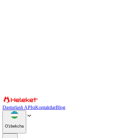
Cookie fayllari va barmoq izlari sozlamalari
Biz kontent va reklamani shaxsiylashtirish, ijtimoiy media
xususiyatlarini taqdim etish va trafikimizni tahlil qilish uchun cookie
fayllari va brauzer barmoq izini ishlatamiz. Shuningdek, biz veb-
saytimizdan foydalanishingiz haqidagi maʼlumotlarni ijtimoiy
tarmoqlar, reklama va tahliliy hamkorlarimiz bilan baham koʻramiz,
ular buni boshqa maʼlumotlar bilan birlashtirishi mumkin. Saytdan
foydalanishni davom ettirish orqali siz cookie fayllari va brauzer
barmoq izlaridan foydalanishga rozilik bildirasiz.
Tasdiqlang
Hamkorlar
Dasturlash APIsi
Kontaktlar
Blog
O'zbekcha