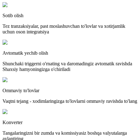
Sotib olish
Tez tranzaksiyalar, past moslashuvchan to'lovlar va xotirjamlik
uchun oson integratsiya
Avtomatik yechib olish
Shunchaki triggerni o'rnating va daromadingiz avtomatik ravishda
Shaxsiy hamyoningizga o'chiriladi
Ommaviy to'lovlar
Vaqtni tejang - xodimlaringizga to'lovlarni ommaviy ravishda to'lang
Konverter
Tangalaringizni bir zumda va komissiyasiz boshqa valyutalarga
aylantiring