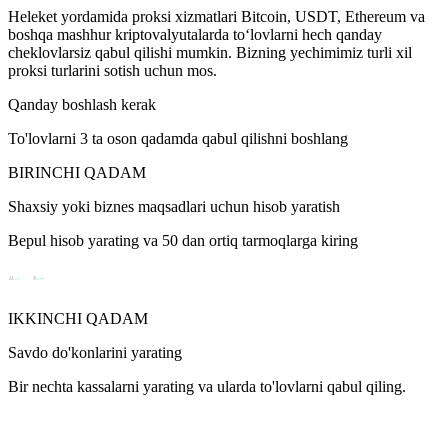
Heleket yordamida proksi xizmatlari Bitcoin, USDT, Ethereum va
boshqa mashhur kriptovalyutalarda to‘lovlarni hech qanday
cheklovlarsiz qabul qilishi mumkin. Bizning yechimimiz turli xil
proksi turlarini sotish uchun mos.
Qanday boshlash kerak
To'lovlarni 3 ta oson qadamda qabul qilishni boshlang
BIRINCHI QADAM
Shaxsiy yoki biznes maqsadlari uchun hisob yaratish
Bepul hisob yarating va 50 dan ortiq tarmoqlarga kiring
IKKINCHI QADAM
Savdo do'konlarini yarating
Bir nechta kassalarni yarating va ularda to'lovlarni qabul qiling.