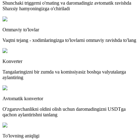
Shunchaki triggerni o'rnating va daromadingiz avtomatik ravishda
Shaxsiy hamyoningizga o'chiriladi
Ommaviy to'lovlar
Vaqtni tejang - xodimlaringizga to'lovlarni ommaviy ravishda to'lang
Konverter
Tangalaringizni bir zumda va komissiyasiz boshqa valyutalarga
aylantiring
Avtomatik konvertor
O'zgaruvchanlikni oldini olish uchun daromadingizni USDTga
qachon aylantirishni tanlang
To'lovning aniqligi