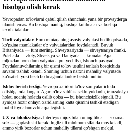
hisobga olish kerak
Yevropadan to'lovlarni qabul qilish shunchaki yana bir provayderga
ulanish emas. Bu boshqa mantiq, boshqa kutilmalar va boshqa
texnik talablar.
Turli valyutalar.
Euro mintaqaning asosiy valyutasi bo'lib qolsa-da,
ko'pgina mamlakatlar o'z valyutalaridan foydalanadi. Buyuk
Britaniyada — funt sterling, Shveytsariyada — shveytsariya franki,
Polshada — zloty, Shvetsiya va Daniyada — kronalar. Agar
mijozdan noma'lum valyutada pul yechilsa, ishonch pasayadi.
Foydalanuvchilarning bir qismi to'lov usulini tanlash bosqichida
savatni tashlab ketadi. Shuning uchun narxni mahalliy valyutada
ko'rsatish yoki hech bo'lmaganda tanlov berish muhim.
Ishlov berish tezligi.
Yevropa xaridori to'lov soniyalar ichida
o'tishiga odatlangan. Agar to'lov sahifasi sekin yuklanib, tranzaksiya
holati noaniq holatda osilib qolsa — bu ishonchsizlik signali. Bu
ayniqsa hozir onlayn-xaridlarning katta qismini tashkil etadigan
mobil foydalanuvchilarga tegishli.
UX va lokalizatsiya.
Interfeys mijoz bilan uning tilida — so'zma-
so'z — gaplashishi kerak. Ingliz tili minimum sifatida mos keladi,
ammo yirik bozorlar uchun mahalliy tillarni qo'shgan ma'qul.