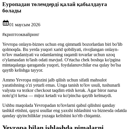
Еуропадан төлемдерді қалай қабылдауға
болады
01 маусым 2026
#
криптоэквайринг
Yevropa onlayn-biznes uchun eng qimmatli bozorlardan biri bo'lib
qolmoqda. Bu yerda yuqori xarid qobiliyati, rivojlangan onlayn-
to'lov madaniyati va odamlarning raqamli tovarlar uchun uzoq
o'ylamasdan to'lash odati mavjud. O'rtacha chek boshqa ko'pgina
mintaqalarga qaraganda yuqori, foydalanuvchilar esa qulay bo'lsa
qaytib kelishga tayyor.
Ammo Yevropa mijozini jalb qilish uchun sifatli mahsulot
yaratishning o'zi yetarli emas. Unga tanish to'lov usuli, tushunarli
valyuta va tezkor checkout taqdim etish kerak. Agar biror narsa
noto'g'ri ketsa — mijoz ketadi va ko'pincha qaytib kelmaydi.
Ushbu maqolada Yevropadan to'lovlarni qabul qilishni qanday
tashkil etishni, qaysi usullar eng yaxshi ishlashini va biznesda odatda
qanday qiyinchiliklar yuzaga kelishini ko'rib chiqamiz.
Yevropa bilan ishlashda nimalarni