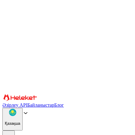
Cookie файлдары және саусақ ізі параметрлері
Мазмұн мен жарнаманы жекелендіру, әлеуметтік медиа
мүмкіндіктерін қамтамасыз ету және трафикті талдау үшін
cookie файлдары мен браузердің саусақ ізін пайдаланамыз.
Сондай-ақ біз сіздің веб-сайтты пайдалануыңыз туралы
ақпаратты басқа ақпаратпен біріктіруі мүмкін әлеуметтік
медиа, жарнама және аналитикалық серіктестерімізбен
бөлісеміз. Сайтты пайдалануды жалғастыра отырып, сіз cookie
файлдарын және браузер саусақ ізін пайдалануға келісесіз.
Растау
Серіктестер
Әзірлеу API
Байланыстар
Блог
Қазақша