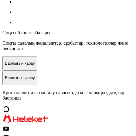
Соңғы блог жазбалары
Соңғы салалық жаңалықтар, сұхбаттар, технологиялар және
ресурстар
Барлығын қарау
Барлығын қарау
Криптовалюта сатып алу саласындағы сапарыңызды қазір
бастаңыз