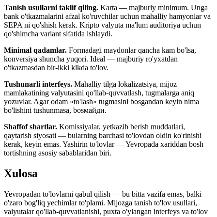
Tanish usullarni taklif qiling.
Karta — majburiy minimum. Unga
bank o'tkazmalarini afzal ko'ruvchilar uchun mahalliy hamyonlar va
SEPA ni qo'shish kerak. Kripto valyuta ma'lum auditoriya uchun
qo'shimcha variant sifatida ishlaydi.
Minimal qadamlar.
Formadagi maydonlar qancha kam bo'lsa,
konversiya shuncha yuqori. Ideal — majburiy ro'yxatdan
o'tkazmasdan bir-ikki klkda to'lov.
Tushunarli interfeys.
Mahalliy tilga lokalizatsiya, mijoz
mamlakatining valyutasini qo'llab-quvvatlash, tugmalarga aniq
yozuvlar. Agar odam «to'lash» tugmasini bosgandan keyin nima
bo'lishini tushunmasa, bosмайди.
Shaffof shartlar.
Komissiyalar, yetkazib berish muddatlari,
qaytarish siyosati — bularning barchasi to'lovdan oldin ko'rinishi
kerak, keyin emas. Yashirin to'lovlar — Yevropada xariddan bosh
tortishning asosiy sabablaridan biri.
Xulosa
Yevropadan to'lovlarni qabul qilish — bu bitta vazifa emas, balki
o'zaro bog'liq yechimlar to'plami. Mijozga tanish to'lov usullari,
valyutalar qo'llab-quvvatlanishi, puxta o'ylangan interfeys va to'lov