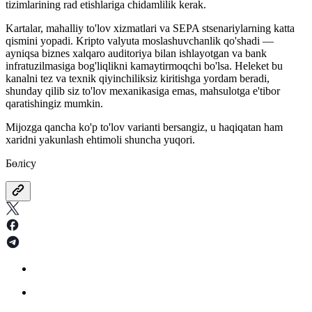
tizimlarining rad etishlariga chidamlilik kerak.
Kartalar, mahalliy to'lov xizmatlari va SEPA stsenariylarning katta
qismini yopadi. Kripto valyuta moslashuvchanlik qo'shadi —
ayniqsa biznes xalqaro auditoriya bilan ishlayotgan va bank
infratuzilmasiga bog'liqlikni kamaytirmoqchi bo'lsa. Heleket bu
kanalni tez va texnik qiyinchiliksiz kiritishga yordam beradi,
shunday qilib siz to'lov mexanikasiga emas, mahsulotga e'tibor
qaratishingiz mumkin.
Mijozga qancha ko'p to'lov varianti bersangiz, u haqiqatan ham
xaridni yakunlash ehtimoli shuncha yuqori.
Бөлісу