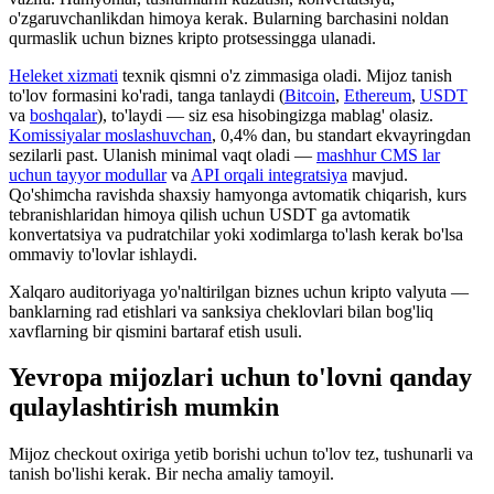
o'zgaruvchanlikdan himoya kerak. Bularning barchasini noldan
qurmaslik uchun biznes kripto protsessingga ulanadi.
Heleket xizmati
texnik qismni o'z zimmasiga oladi. Mijoz tanish
to'lov formasini ko'radi, tanga tanlaydi (
Bitcoin
,
Ethereum
,
USDT
va
boshqalar
), to'laydi — siz esa hisobingizga mablag' olasiz.
Komissiyalar moslashuvchan
, 0,4% dan, bu standart ekvayringdan
sezilarli past. Ulanish minimal vaqt oladi —
mashhur CMS lar
uchun tayyor modullar
va
API orqali integratsiya
mavjud.
Qo'shimcha ravishda shaxsiy hamyonga avtomatik chiqarish, kurs
tebranishlaridan himoya qilish uchun USDT ga avtomatik
konvertatsiya va pudratchilar yoki xodimlarga to'lash kerak bo'lsa
ommaviy to'lovlar ishlaydi.
Xalqaro auditoriyaga yo'naltirilgan biznes uchun kripto valyuta —
banklarning rad etishlari va sanksiya cheklovlari bilan bog'liq
xavflarning bir qismini bartaraf etish usuli.
Yevropa mijozlari uchun to'lovni qanday
qulaylashtirish mumkin
Mijoz checkout oxiriga yetib borishi uchun to'lov tez, tushunarli va
tanish bo'lishi kerak. Bir necha amaliy tamoyil.