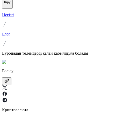
Кіру
Негізгі
Блог
Еуропадан төлемдерді қалай қабылдауға болады
Бөлісу
Криптовалюта