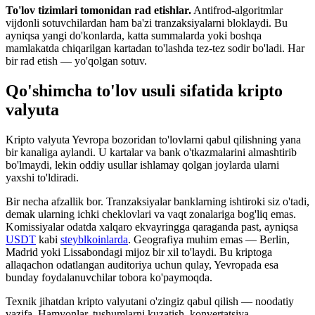
To'lov tizimlari tomonidan rad etishlar.
Antifrod-algoritmlar
vijdonli sotuvchilardan ham ba'zi tranzaksiyalarni bloklaydi. Bu
ayniqsa yangi do'konlarda, katta summalarda yoki boshqa
mamlakatda chiqarilgan kartadan to'lashda tez-tez sodir bo'ladi. Har
bir rad etish — yo'qolgan sotuv.
Qo'shimcha to'lov usuli sifatida kripto
valyuta
Kripto valyuta Yevropa bozoridan to'lovlarni qabul qilishning yana
bir kanaliga aylandi. U kartalar va bank o'tkazmalarini almashtirib
bo'lmaydi, lekin oddiy usullar ishlamay qolgan joylarda ularni
yaxshi to'ldiradi.
Bir necha afzallik bor. Tranzaksiyalar banklarning ishtiroki siz o'tadi,
demak ularning ichki cheklovlari va vaqt zonalariga bog'liq emas.
Komissiyalar odatda xalqaro ekvayringga qaraganda past, ayniqsa
USDT
kabi
steyblkoinlarda
. Geografiya muhim emas — Berlin,
Madrid yoki Lissabondagi mijoz bir xil to'laydi. Bu kriptoga
allaqachon odatlangan auditoriya uchun qulay, Yevropada esa
bunday foydalanuvchilar tobora ko'paymoqda.
Texnik jihatdan kripto valyutani o'zingiz qabul qilish — noodatiy
vazifa. Hamyonlar, tushumlarni kuzatish, konvertatsiya,