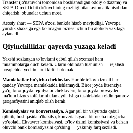
Transfer (jo'natuvchi tomonidan boshlanadigan oddiy o'tkazma) va
SEPA Direct Debit (to'lovchining roziligi bilan avtomatik hisobdan
chiqarish, obunalar uchun mos).
Asosiy shart — SEPA a'zosi bankda hisob mavjudligi. Yevropa
yuridik shaxsiga ega bo'lmagan biznes uchun bu alohida vazifaga
aylanadi.
Qiyinchiliklar qayerda yuzaga keladi
Yaxshi sozlangan to'lovlarni qabul qilish sxemasi ham
muammolarga duch keladi. Ularni oldindan tushunish — rejalash
bosqichida yechimlarni kiritish demak.
Mamlakatlar bo'yicha cheklovlar.
Har bir to'lov xizmati har
qanday Yevropa mamlakatida ishlamaydi. Biror joyda litsenziya
yo'q, biror joyda regulyator cheklovlari, biror joyda provayder
ma'lum biznes toifalarini ulamaydi. Ishga tushirishdan oldin qamrov
geografiyasini aniqlab olish kerak.
Komissiyalar va konvertatsiya.
Agar pul bir valyutada qabul
qilinib, boshqasida o'tkazilsa, konvertatsiyada bir necha foizgacha
yo'qoladi. Ekvayrer komissiyasi, to'lov tizimi komissiyasi va ba'zan
oluvchi bank komissiyasini qo'shing — yakuniy farq seziladi.