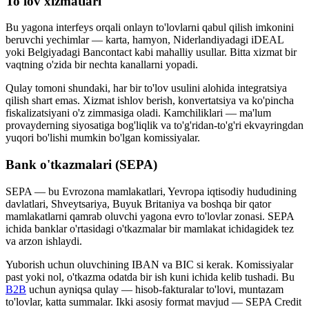
To'lov xizmatlari
Bu yagona interfeys orqali onlayn to'lovlarni qabul qilish imkonini
beruvchi yechimlar — karta, hamyon, Niderlandiyadagi iDEAL
yoki Belgiyadagi Bancontact kabi mahalliy usullar. Bitta xizmat bir
vaqtning o'zida bir nechta kanallarni yopadi.
Qulay tomoni shundaki, har bir to'lov usulini alohida integratsiya
qilish shart emas. Xizmat ishlov berish, konvertatsiya va ko'pincha
fiskalizatsiyani o'z zimmasiga oladi. Kamchiliklari — ma'lum
provayderning siyosatiga bog'liqlik va to'g'ridan-to'g'ri ekvayringdan
yuqori bo'lishi mumkin bo'lgan komissiyalar.
Bank o'tkazmalari (SEPA)
SEPA — bu Evrozona mamlakatlari, Yevropa iqtisodiy hududining
davlatlari, Shveytsariya, Buyuk Britaniya va boshqa bir qator
mamlakatlarni qamrab oluvchi yagona evro to'lovlar zonasi. SEPA
ichida banklar o'rtasidagi o'tkazmalar bir mamlakat ichidagidek tez
va arzon ishlaydi.
Yuborish uchun oluvchining IBAN va BIC si kerak. Komissiyalar
past yoki nol, o'tkazma odatda bir ish kuni ichida kelib tushadi. Bu
B2B
uchun ayniqsa qulay — hisob-fakturalar to'lovi, muntazam
to'lovlar, katta summalar. Ikki asosiy format mavjud — SEPA Credit