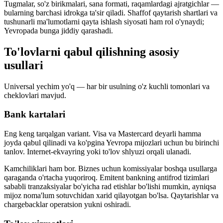
Tugmalar, so'z birikmalari, sana formati, raqamlardagi ajratgichlar —
bularning barchasi idrokga ta'sir qiladi. Shaffof qaytarish shartlari va
tushunarli ma'lumotlarni qayta ishlash siyosati ham rol o'ynaydi;
Yevropada bunga jiddiy qarashadi.
To'lovlarni qabul qilishning asosiy
usullari
Universal yechim yo'q — har bir usulning o'z kuchli tomonlari va
cheklovlari mavjud.
Bank kartalari
Eng keng tarqalgan variant. Visa va Mastercard deyarli hamma
joyda qabul qilinadi va ko'pgina Yevropa mijozlari uchun bu birinchi
tanlov. Internet-ekvayring yoki to'lov shlyuzi orqali ulanadi.
Kamchiliklari ham bor. Biznes uchun komissiyalar boshqa usullarga
qaraganda o'rtacha yuqoriroq. Emitent bankning antifrod tizimlari
sababli tranzaksiyalar bo'yicha rad etishlar bo'lishi mumkin, ayniqsa
mijoz noma'lum sotuvchidan xarid qilayotgan bo'lsa. Qaytarishlar va
chargebacklar operatsion yukni oshiradi.