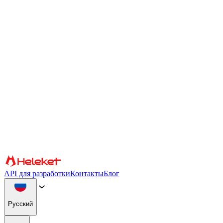
Настройки файлов cookie и fingerprint
Мы используем файлы cookie и fingerprint браузера для
персонализации контента и рекламы, предоставления
функций социальных сетей и анализа нашего трафика. Мы
также передаем информацию об использовании вами нашего
веб-сайта нашим партнерам по социальным сетям, рекламе и
аналитике, которые могут объединять ее с другой
информацией. Продолжая использовать сайт, вы соглашаетесь
на использование файлов cookie и fingerprint браузера.
Подтверждать
Партнеры
API для разработки
Контакты
Блог
Русский