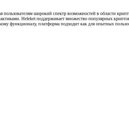
рки?
ы?
ая пользователям широкий спектр возможностей в области кри
ктивами. Heleket поддерживает множество популярных криптова
му функционалу, платформа подходит как для опытных пользова
?
ию?
-проверки?
гут отличаться от нашей?
и?