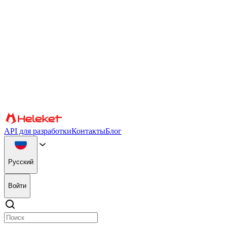
Настройки файлов cookie и fingerprint
Мы используем файлы cookie и fingerprint браузера для персо
информацию об использовании вами нашего веб-сайта нашим па
использовать сайт, вы соглашаетесь на использование файлов cook
Подтверждать
Партнеры
API для разработки
Контакты
Блог
Русский
Войти