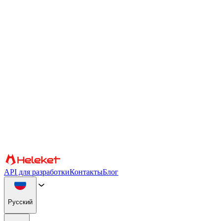
Настройки файлов cookie и fingerprint
Мы используем файлы cookie и fingerprint браузера для
персонализации контента и рекламы, предоставления
функций социальных сетей и анализа нашего трафика. Мы
также передаем информацию об использовании вами нашего
веб-сайта нашим партнерам по социальным сетям, рекламе и
аналитике, которые могут объединять ее с другой
информацией. Продолжая использовать сайт, вы соглашаетесь
на использование файлов cookie и fingerprint браузера.
Подтверждать
Партнеры
API для разработки
Контакты
Блог
Русский