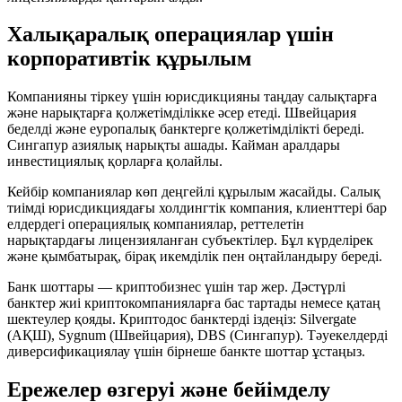
Халықаралық операциялар үшін
корпоративтік құрылым
Компанияны тіркеу үшін юрисдикцияны таңдау салықтарға
және нарықтарға қолжетімділікке әсер етеді. Швейцария
беделді және еуропалық банктерге қолжетімділікті береді.
Сингапур азиялық нарықты ашады. Кайман аралдары
инвестициялық қорларға қолайлы.
Кейбір компаниялар көп деңгейлі құрылым жасайды. Салық
тиімді юрисдикциядағы холдингтік компания, клиенттері бар
елдердегі операциялық компаниялар, реттелетін
нарықтардағы лицензияланған субъектілер. Бұл күрделірек
және қымбатырақ, бірақ икемділік пен оңтайландыру береді.
Банк шоттары — криптобизнес үшін тар жер. Дәстүрлі
банктер жиі криптокомпанияларға бас тартады немесе қатаң
шектеулер қояды. Криптодос банктерді іздеңіз: Silvergate
(АҚШ), Sygnum (Швейцария), DBS (Сингапур). Тәуекелдерді
диверсификациялау үшін бірнеше банкте шоттар ұстаңыз.
Ережелер өзгеруі және бейімделу