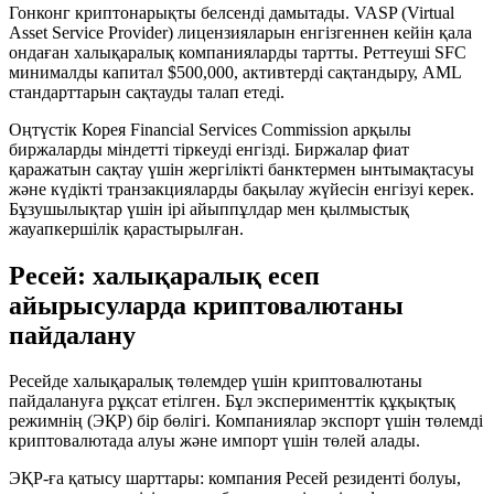
Гонконг криптонарықты белсенді дамытады. VASP (Virtual
Asset Service Provider) лицензияларын енгізгеннен кейін қала
ондаған халықаралық компанияларды тартты. Реттеуші SFC
минималды капитал $500,000, активтерді сақтандыру, AML
стандарттарын сақтауды талап етеді.
Оңтүстік Корея Financial Services Commission арқылы
биржаларды міндетті тіркеуді енгізді. Биржалар фиат
қаражатын сақтау үшін жергілікті банктермен ынтымақтасуы
және күдікті транзакцияларды бақылау жүйесін енгізуі керек.
Бұзушылықтар үшін ірі айыппұлдар мен қылмыстық
жауапкершілік қарастырылған.
Ресей: халықаралық есеп
айырысуларда криптовалютаны
пайдалану
Ресейде халықаралық төлемдер үшін криптовалютаны
пайдалануға рұқсат етілген. Бұл эксперименттік құқықтық
режимнің (ЭҚР) бір бөлігі. Компаниялар экспорт үшін төлемді
криптовалютада алуы және импорт үшін төлей алады.
ЭҚР-ға қатысу шарттары: компания Ресей резиденті болуы,