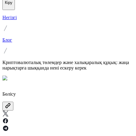
Кіру
Негізгі
Блог
Криптовалюталық төлемдер және халықаралық құқық: жаңа
нарықтарға шыққанда нені ескеру керек
Бөлісу