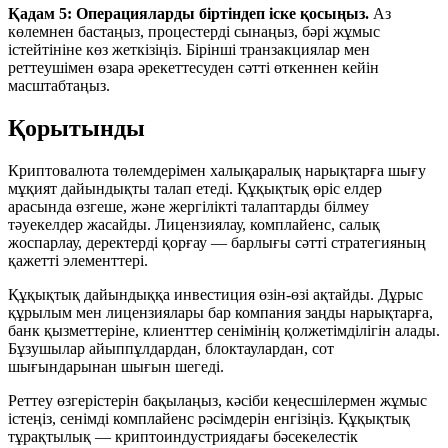
Қадам 5: Операцияларды біртіндеп іске қосыңыз.
Аз
көлемнен бастаңыз, процестерді сынаңыз, бәрі жұмыс
істейтініне көз жеткізіңіз. Бірінші транзакциялар мен
реттеушімен өзара әрекеттесуден сәтті өткеннен кейін
масштабтаңыз.
Қорытынды
Криптовалюта төлемдерімен халықаралық нарықтарға шығу
мұқият дайындықты талап етеді. Құқықтық өріс елдер
арасында өзгеше, және жергілікті талаптарды білмеу
тәуекелдер жасайды. Лицензиялау, комплайенс, салық
жоспарлау, деректерді қорғау — барлығы сәтті стратегияның
қажетті элементтері.
Құқықтық дайындыққа инвестиция өзін-өзі ақтайды. Дұрыс
құрылым мен лицензиялары бар компания заңды нарықтарға,
банк қызметтеріне, клиенттер сенімінің қолжетімділігін алады.
Бұзушылар айыппұлдардан, блоктаулардан, сот
шығындарынан шығын шегеді.
Реттеу өзгерістерін бақылаңыз, кәсіби кеңесшілермен жұмыс
істеңіз, сенімді комплайенс рәсімдерін енгізіңіз. Құқықтық
тұрақтылық — криптоиндустриядағы бәсекелестік