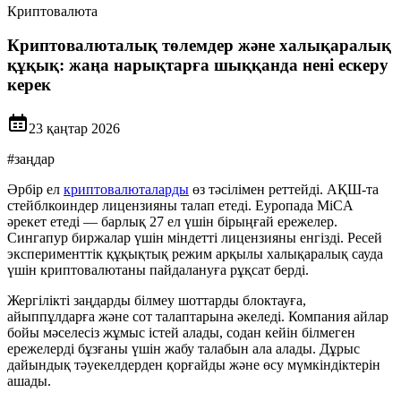
Криптовалюта
Криптовалюталық төлемдер және халықаралық
құқық: жаңа нарықтарға шыққанда нені ескеру
керек
23 қаңтар 2026
#
заңдар
Әрбір ел
криптовалюталарды
өз тәсілімен реттейді. АҚШ-та
стейблкоиндер лицензияны талап етеді. Еуропада MiCA
әрекет етеді — барлық 27 ел үшін бірыңғай ережелер.
Сингапур биржалар үшін міндетті лицензияны енгізді. Ресей
эксперименттік құқықтық режим арқылы халықаралық сауда
үшін криптовалютаны пайдалануға рұқсат берді.
Жергілікті заңдарды білмеу шоттарды блоктауға,
айыппұлдарға және сот талаптарына әкеледі. Компания айлар
бойы мәселесіз жұмыс істей алады, содан кейін білмеген
ережелерді бұзғаны үшін жабу талабын ала алады. Дұрыс
дайындық тәуекелдерден қорғайды және өсу мүмкіндіктерін
ашады.