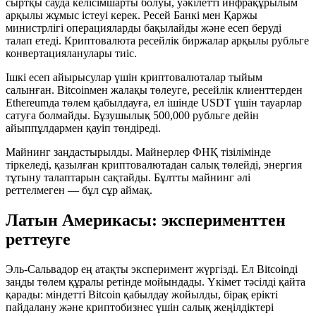
сыртқы сауда келісімшарты болуы, уәкілетті инфрақұрылым
арқылы жұмыс істеуі керек. Ресей Банкі мен Қаржы
министрлігі операцияларды бақылайды және есеп беруді
талап етеді. Криптовалюта ресейлік биржалар арқылы рубльге
конвертацияланулары тиіс.
Ішкі есеп айырысулар үшін криптовалюталар тыйым
салынған. Bitcoinмен жалақы төлеуге, ресейлік клиенттерден
Ethereumда төлем қабылдауға, ел ішінде USDT үшін тауарлар
сатуға болмайды. Бұзушылық 500,000 рубльге дейін
айыппұлдармен қауіп төндіреді.
Майнинг заңдастырылды. Майнерлер ФНҚ тізілімінде
тіркеледі, қазылған криптовалютадан салық төлейді, энергия
тұтыну талаптарын сақтайды. Бұлтты майнинг әлі
реттелмеген — бұл сұр аймақ.
Латын Америкасы: эксперименттен
реттеуге
Эль-Сальвадор ең атақты эксперимент жүргізді. Ел Bitcoinді
заңды төлем құралы ретінде мойындады. Үкімет тәсілді қайта
қарады: міндетті Bitcoin қабылдау жойылды, бірақ ерікті
пайдалану және криптобизнес үшін салық жеңілдіктері