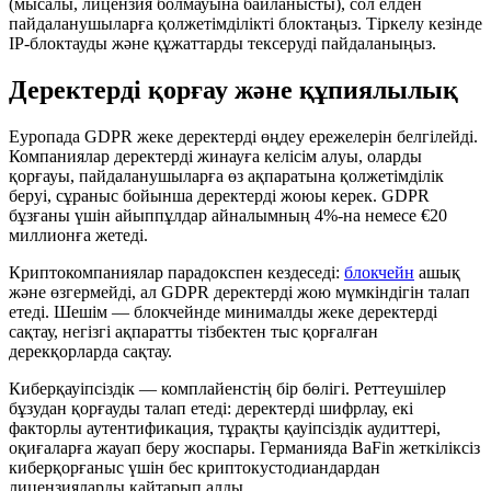
(мысалы, лицензия болмауына байланысты), сол елден
пайдаланушыларға қолжетімділікті блоктаңыз. Тіркелу кезінде
IP-блоктауды және құжаттарды тексеруді пайдаланыңыз.
Деректерді қорғау және құпиялылық
Еуропада GDPR жеке деректерді өңдеу ережелерін белгілейді.
Компаниялар деректерді жинауға келісім алуы, оларды
қорғауы, пайдаланушыларға өз ақпаратына қолжетімділік
беруі, сұраныс бойынша деректерді жоюы керек. GDPR
бұзғаны үшін айыппұлдар айналымның 4%-на немесе €20
миллионға жетеді.
Криптокомпаниялар парадокспен кездеседі:
блокчейн
ашық
және өзгермейді, ал GDPR деректерді жою мүмкіндігін талап
етеді. Шешім — блокчейнде минималды жеке деректерді
сақтау, негізгі ақпаратты тізбектен тыс қорғалған
дерекқорларда сақтау.
Киберқауіпсіздік — комплайенстің бір бөлігі. Реттеушілер
бұзудан қорғауды талап етеді: деректерді шифрлау, екі
факторлы аутентификация, тұрақты қауіпсіздік аудиттері,
оқиғаларға жауап беру жоспары. Германияда BaFin жеткіліксіз
киберқорғаныс үшін бес криптокустодиандардан
лицензияларды қайтарып алды.