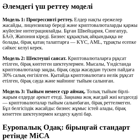
Әлемдегі үш реттеу моделі
Модель 1: Прогрессивті реттеу.
Елдер нақты ережелер
жасайды, лицензиялар береді және криптовалюталарды қаржы
жүйесіне интеграциялайды. Бұған Швейцария, Сингапур,
БАӘ, Жапония кіреді. Бизнес құқықтық айқындыққа ие
болады, бірақ қатаң талаптарға — KYC, AML, тұрақты есепке
сәйкес келуі керек.
Модель 2: Шектеуші саясат.
Криптовалюталарға рұқсат
етілген, бірақ көптеген шектеулермен. Мысалы, Үндістанда
криптовалюталар заңды, бірақ сауда жасаудан түскен пайдаға
30% салық енгізілген. Қытайда криптовалютаға иелік рұқсат
етілген, бірақ сауда және майнинг тыйым салынған.
Модель 3: Тыйым немесе сұр аймақ.
Толық тыйым бірлі-
жарым елдерде әрекет етеді. Заңнама жоқ жағдай жиі кездеседі
— криптовалюталар тыйым салынбаған, бірақ реттелмеген.
Бұл белгісіздік жасайды: бизнес жұмыс істей алады, бірақ
кенеттен шектеулермен кездесу қаупі бар.
Еуропалық Одақ: бірыңғай стандарт
ретінде MiCA