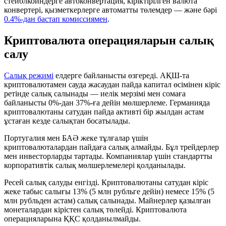
стейблкоиндерге автоконвертация, кіріктірілген валюта
конвертері, қызметкерлерге автоматты төлемдер — және бәрі
0.4%-дан бастап комиссиямен
.
Криптовалюта операцияларын салық
салу
Салық режимі
елдерге байланысты өзгереді. АҚШ-та
криптовалютамен сауда жасаудан пайда капитал өсімінен кіріс
ретінде салық салынады — иелік мерзімі мен сомаға
байланысты 0%-дан 37%-ға дейін мөлшерлеме. Германияда
криптовалютаны сатудан пайда активті бір жылдан астам
ұстаған кезде салықтан босатылады.
Португалия мен БАӘ жеке тұлғалар үшін
криптовалюталардан пайдаға салық алмайды. Бұл трейдерлер
мен инвесторларды тартады. Компаниялар үшін стандартты
корпоративтік салық мөлшерлемелері қолданылады.
Ресей салық салуды енгізді. Криптовалютаны сатудан кіріс
жеке табыс салығы 13% (5 млн рубльге дейін) немесе 15% (5
млн рубльден астам) салық салынады. Майнерлер қазылған
монеталардан кірістен салық төлейді. Криптовалюта
операцияларына ҚҚС қолданылмайды.