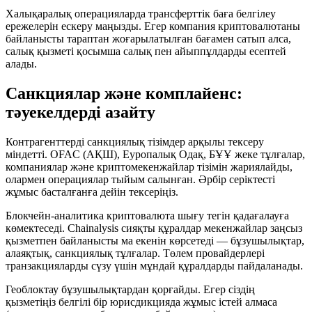
Халықаралық операцияларда трансферттік баға белгілеу
ережелерін ескеру маңызды. Егер компания криптовалютаны
байланысты тараптан жоғарылатылған бағамен сатып алса,
салық қызметі қосымша салық пен айыппұлдарды есептей
алады.
Санкциялар және комплайенс:
тәуекелдерді азайту
Контрагенттерді санкциялық тізімдер арқылы тексеру
міндетті. OFAC (АҚШ), Еуропалық Одақ, БҰҰ жеке тұлғалар,
компаниялар және криптомекенжайлар тізімін жариялайды,
олармен операциялар тыйым салынған. Әрбір серіктесті
жұмыс басталғанға дейін тексеріңіз.
Блокчейн-аналитика криптовалюта шығу тегін қадағалауға
көмектеседі. Chainalysis сияқты құралдар мекенжайлар заңсыз
қызметпен байланысты ма екенін көрсетеді — бұзушылықтар,
алаяқтық, санкциялық тұлғалар. Төлем провайдерлері
транзакцияларды сүзу үшін мұндай құралдарды пайдаланады.
Геоблоктау бұзушылықтардан қорғайды. Егер сіздің
қызметіңіз белгілі бір юрисдикцияда жұмыс істей алмаса