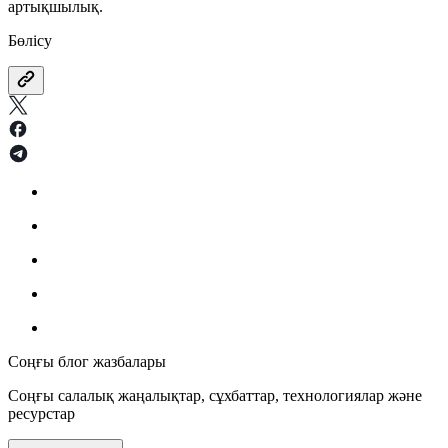
артықшылық.
Бөлісу
Соңғы блог жазбалары
Соңғы салалық жаңалықтар, сұхбаттар, технологиялар және
ресурстар