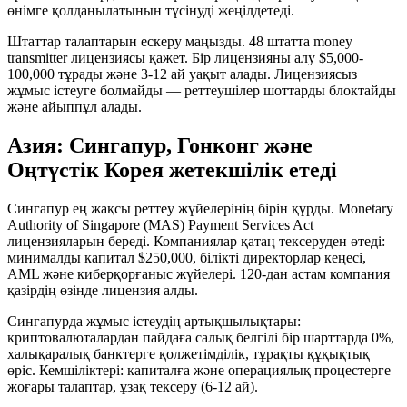
өнімге қолданылатынын түсінуді жеңілдетеді.
Штаттар талаптарын ескеру маңызды. 48 штатта money
transmitter лицензиясы қажет. Бір лицензияны алу $5,000-
100,000 тұрады және 3-12 ай уақыт алады. Лицензиясыз
жұмыс істеуге болмайды — реттеушілер шоттарды блоктайды
және айыппұл алады.
Азия: Сингапур, Гонконг және
Оңтүстік Корея жетекшілік етеді
Сингапур ең жақсы реттеу жүйелерінің бірін құрды. Monetary
Authority of Singapore (MAS) Payment Services Act
лицензияларын береді. Компаниялар қатаң тексеруден өтеді:
минималды капитал $250,000, білікті директорлар кеңесі,
AML және киберқорғаныс жүйелері. 120-дан астам компания
қазірдің өзінде лицензия алды.
Сингапурда жұмыс істеудің артықшылықтары:
криптовалюталардан пайдаға салық белгілі бір шарттарда 0%,
халықаралық банктерге қолжетімділік, тұрақты құқықтық
өріс. Кемшіліктері: капиталға және операциялық процестерге
жоғары талаптар, ұзақ тексеру (6-12 ай).