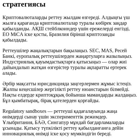
стратегиясы
Криптовалюталарды реттеу жылдам өзгереді. Алдыңғы үш
жылға қарағанда криптовалюталар туралы көбірек заңдар
қабылданды. АҚШ стейблкоиндер үшін ережелерді енгізді,
ЕО MiCA іске қосты, Бразилия бірінші криптозаңды
қабылдады.
Реттеушілер жаңалықтарын бақылаңыз. SEC, MAS, Ресей
Банкі, еуропалық реттеушілерден жаңартуларға жазылыңыз.
Индустриялық қауымдастықтарға қатысыңыз — олар жиі
дайындалып жатқан өзгерістер туралы ақпаратты ертерек
алады.
Әрбір мақсатты юрисдикцияда заңгерлермен жұмыс істеңіз.
Жалпы кеңесшілер жергілікті реттеу нюанстарын білмейді.
Нақты елдерде криптоқұқық бойынша мамандарды жалдаңыз.
Бұл қымбатырақ, бірақ қателерден қорғайды.
Regulatory sandboxes — реттеуші қадағалауында жаңа
өнімдерді сынау үшін эксперименттік режимдер.
Ұлыбритания, БАӘ, Сингапур мұндай бағдарламаларды
ұсынады. Қатысу түпкілікті реттеу қабылданғанға дейін
инновациялық өнімді іске қосу мүмкіндігін береді.