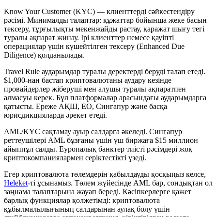
Know Your Customer (KYC) — клиенттерді сәйкестендіру
рәсімі. Минималды талаптар: құжаттар бойынша жеке басын
тексеру, тұрғылықты мекенжайды растау, қаражат шығу тегі
туралы ақпарат жинау. Ірі клиенттер немесе қауіпті
операциялар үшін күшейтілген тексеру (Enhanced Due
Diligence) қолданылады.
Travel Rule аударымдар туралы деректерді беруді талап етеді.
$1,000-нан бастап криптовалютаны аудару кезінде
провайдерлер жіберуші мен алушы туралы ақпаратпен
алмасуы керек. Бұл платформалар арасындағы аударымдарға
қатысты. Ереже АҚШ, ЕО, Сингапур және басқа
юрисдикцияларда әрекет етеді.
AML/KYC сақтамау ауыр салдарға әкеледі. Сингапур
реттеушілері AML бұзғаны үшін үш биржаға $15 миллион
айыппұл салды. Еуропалық банктер тиісті рәсімдері жоқ
криптокомпаниялармен серіктестікті үзеді.
Егер криптовалюта төлемдерін қабылдауды қосқыңыз келсе,
Heleket
-ті ұсынамыз. Төлем жүйесінде AML бар, сондықтан ол
заңнама талаптарына жауап береді. Кәсіпкерлерге қажет
барлық функциялар қолжетімді: криптовалюта
құбылмалылығының салдарынан аулақ болу үшін