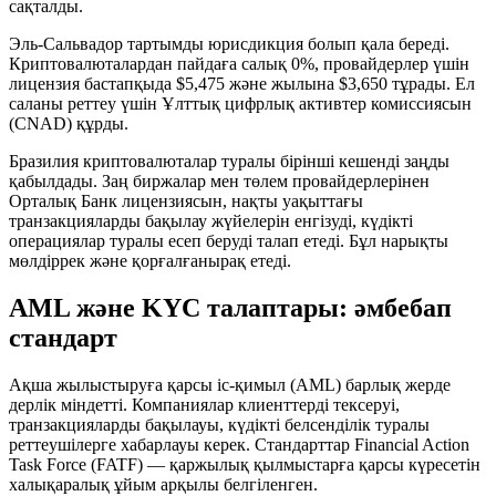
сақталды.
Эль-Сальвадор тартымды юрисдикция болып қала береді.
Криптовалюталардан пайдаға салық 0%, провайдерлер үшін
лицензия бастапқыда $5,475 және жылына $3,650 тұрады. Ел
саланы реттеу үшін Ұлттық цифрлық активтер комиссиясын
(CNAD) құрды.
Бразилия криптовалюталар туралы бірінші кешенді заңды
қабылдады. Заң биржалар мен төлем провайдерлерінен
Орталық Банк лицензиясын, нақты уақыттағы
транзакцияларды бақылау жүйелерін енгізуді, күдікті
операциялар туралы есеп беруді талап етеді. Бұл нарықты
мөлдіррек және қорғалғанырақ етеді.
AML және KYC талаптары: әмбебап
стандарт
Ақша жылыстыруға қарсы іс-қимыл (AML) барлық жерде
дерлік міндетті. Компаниялар клиенттерді тексеруі,
транзакцияларды бақылауы, күдікті белсенділік туралы
реттеушілерге хабарлауы керек. Стандарттар Financial Action
Task Force (FATF) — қаржылық қылмыстарға қарсы күресетін
халықаралық ұйым арқылы белгіленген.