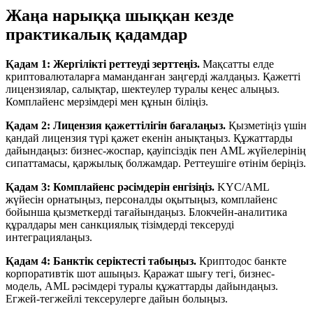
Жаңа нарыққа шыққан кезде
практикалық қадамдар
Қадам 1: Жергілікті реттеуді зерттеңіз.
Мақсатты елде
криптовалюталарға маманданған заңгерді жалдаңыз. Қажетті
лицензиялар, салықтар, шектеулер туралы кеңес алыңыз.
Комплайенс мерзімдері мен құнын біліңіз.
Қадам 2: Лицензия қажеттілігін бағалаңыз.
Қызметіңіз үшін
қандай лицензия түрі қажет екенін анықтаңыз. Құжаттарды
дайындаңыз: бизнес-жоспар, қауіпсіздік пен AML жүйелерінің
сипаттамасы, қаржылық болжамдар. Реттеушіге өтінім беріңіз.
Қадам 3: Комплайенс рәсімдерін енгізіңіз.
KYC/AML
жүйесін орнатыңыз, персоналды оқытыңыз, комплайенс
бойынша қызметкерді тағайындаңыз. Блокчейн-аналитика
құралдары мен санкциялық тізімдерді тексеруді
интеграциялаңыз.
Қадам 4: Банктік серіктесті табыңыз.
Криптодос банкте
корпоративтік шот ашыңыз. Қаражат шығу тегі, бизнес-
модель, AML рәсімдері туралы құжаттарды дайындаңыз.
Егжей-тегжейлі тексерулерге дайын болыңыз.