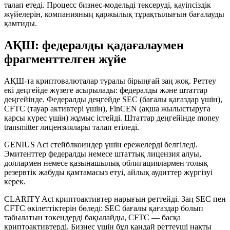
талап етеді. Процесс бизнес-модельді тексеруді, қауіпсіздік
жүйелерін, компанияның қаржылық тұрақтылығын бағалауды
қамтиды.
АҚШ: федералды қадағалаумен
фрагменттелген жүйе
АҚШ-та криптовалюталар туралы бірыңғай заң жоқ. Реттеу
екі деңгейде жүзеге асырылады: федералды және штаттар
деңгейінде. Федералды деңгейде SEC (бағалы қағаздар үшін),
CFTC (тауар активтері үшін), FinCEN (ақша жылыстыруға
қарсы күрес үшін) жұмыс істейді. Штаттар деңгейінде money
transmitter лицензиялары талап етіледі.
GENIUS Act стейблкоиндер үшін ережелерді белгіледі.
Эмитенттер федералды немесе штаттық лицензия алуы,
доллармен немесе қазынашылық облигациялармен толық
резервтік жабуды қамтамасыз етуі, айлық аудиттер жүргізуі
керек.
CLARITY Act криптоактивтер нарығын реттейді. Заң SEC пен
CFTC өкілеттіктерін бөледі: SEC бағалы қағаздар болып
табылатын токендерді бақылайды, CFTC — басқа
криптоактивтерді. Бизнес үшін бұл қандай реттеуші нақты