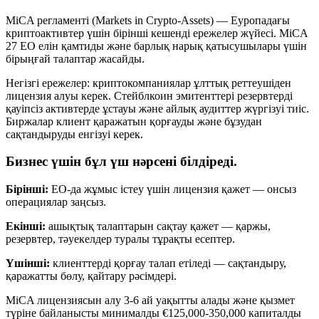
MiCA регламенті (Markets in Crypto-Assets) — Еуропадағы
криптоактивтер үшін бірінші кешенді ережелер жүйесі. MiCA
27 ЕО елін қамтиды және барлық нарық қатысушылары үшін
бірыңғай талаптар жасайды.
Негізгі ережелер: криптокомпаниялар ұлттық реттеушіден
лицензия алуы керек. Стейблкоин эмитенттері резервтерді
қауіпсіз активтерде ұстауы және айлық аудиттер жүргізуі тиіс.
Биржалар клиент қаражатын қорғауды және бұзудан
сақтандыруды енгізуі керек.
Бизнес үшін бұл үш нәрсені білдіреді.
Бірінші:
ЕО-да жұмыс істеу үшін лицензия қажет — онсыз
операциялар заңсыз.
Екінші:
ашықтық талаптарын сақтау қажет — қаржы,
резервтер, тәуекелдер туралы тұрақты есептер.
Үшінші:
клиенттерді қорғау талап етіледі — сақтандыру,
қаражатты бөлу, қайтару рәсімдері.
MiCA лицензиясын алу 3-6 ай уақытты алады және қызмет
түріне байланысты минималды €125,000-350,000 капиталды