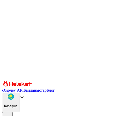
Cookie файлдары және саусақ ізі параметрлері
Мазмұн мен жарнаманы жекелендіру, әлеуметтік медиа
мүмкіндіктерін қамтамасыз ету және трафикті талдау үшін
cookie файлдары мен браузердің саусақ ізін пайдаланамыз.
Сондай-ақ біз сіздің веб-сайтты пайдалануыңыз туралы
ақпаратты басқа ақпаратпен біріктіруі мүмкін әлеуметтік
медиа, жарнама және аналитикалық серіктестерімізбен
бөлісеміз. Сайтты пайдалануды жалғастыра отырып, сіз cookie
файлдарын және браузер саусақ ізін пайдалануға келісесіз.
Растау
Серіктестер
Әзірлеу API
Байланыстар
Блог
Қазақша