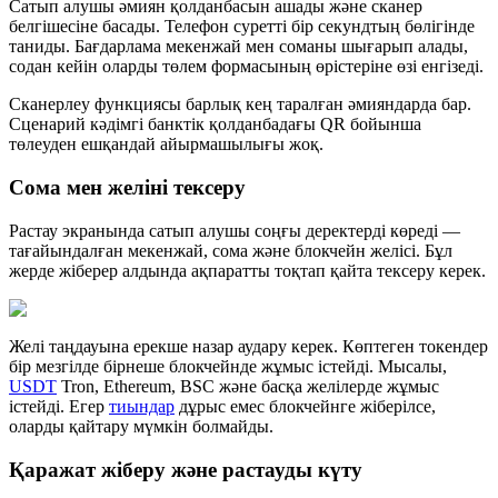
Сатып алушы әмиян қолданбасын ашады және сканер
белгішесіне басады. Телефон суретті бір секундтың бөлігінде
таниды. Бағдарлама мекенжай мен соманы шығарып алады,
содан кейін оларды төлем формасының өрістеріне өзі енгізеді.
Сканерлеу функциясы барлық кең таралған әмияндарда бар.
Сценарий кәдімгі банктік қолданбадағы QR бойынша
төлеуден ешқандай айырмашылығы жоқ.
Сома мен желіні тексеру
Растау экранында сатып алушы соңғы деректерді көреді —
тағайындалған мекенжай, сома және блокчейн желісі. Бұл
жерде жіберер алдында ақпаратты тоқтап қайта тексеру керек.
Желі таңдауына ерекше назар аудару керек. Көптеген токендер
бір мезгілде бірнеше блокчейнде жұмыс істейді. Мысалы,
USDT
Tron, Ethereum, BSC және басқа желілерде жұмыс
істейді. Егер
тиындар
дұрыс емес блокчейнге жіберілсе,
оларды қайтару мүмкін болмайды.
Қаражат жіберу және растауды күту