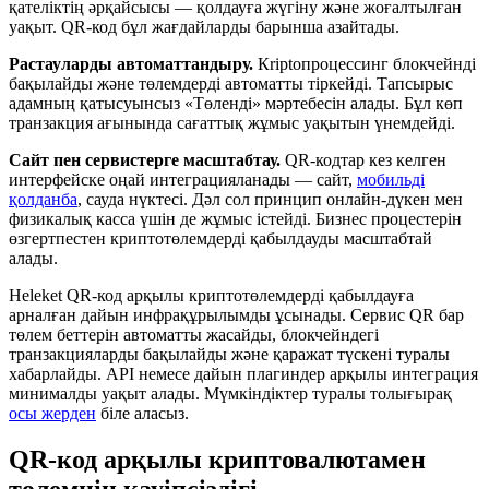
қателіктің әрқайсысы — қолдауға жүгіну және жоғалтылған
уақыт. QR-код бұл жағдайларды барынша азайтады.
Растауларды автоматтандыру.
Кriptопроцессинг блокчейнді
бақылайды және төлемдерді автоматты тіркейді. Тапсырыс
адамның қатысуынсыз «Төленді» мәртебесін алады. Бұл көп
транзакция ағынында сағаттық жұмыс уақытын үнемдейді.
Сайт пен сервистерге масштабтау.
QR-кодтар кез келген
интерфейске оңай интеграцияланады — сайт,
мобильді
қолданба
, сауда нүктесі. Дәл сол принцип онлайн-дүкен мен
физикалық касса үшін де жұмыс істейді. Бизнес процестерін
өзгертпестен криптотөлемдерді қабылдауды масштабтай
алады.
Heleket QR-код арқылы криптотөлемдерді қабылдауға
арналған дайын инфрақұрылымды ұсынады. Сервис QR бар
төлем беттерін автоматты жасайды, блокчейндегі
транзакцияларды бақылайды және қаражат түскені туралы
хабарлайды. API немесе дайын плагиндер арқылы интеграция
минималды уақыт алады. Мүмкіндіктер туралы толығырақ
осы жерден
біле аласыз.
QR-код арқылы криптовалютамен