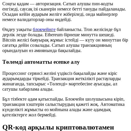
Соңғы қадам — авторизация. Сатып алушы пин-кодты
енгізеді, саусақ ізі сканерін немесе бетті тануды пайдаланады.
Осыдан кейін аударым желіге жіберіледі, онда майнерлер
немесе валидаторлар оны өңдейді.
Өңдеу уақыты
блокчейнге
байланысты. Tron желісінде бұл
дерлік лезде болады. Ethereum бірнеше минутта шешеді.
Bitcoin желісі баяуырақ жұмыс істейді — күту он минуттан бір
сағатқа дейін созылады. Сатып алушы транзакцияның
орындалуын өз әмиянында бақылайды.
Төлемді автоматты есепке алу
Процессинг сервисі желіні үздіксіз бақылайды және кіріс
аударымдарды тіркейді. Транзакция жеткілікті растауларды
жинағанда, тапсырыс «Төленді» мәртебесіне ауысады, ал
сатушы хабарлама алады.
Бұл тізбекте адам қатыспайды. Блокчейн шолушысына кіріп,
транзакция хэштерін салыстырудың қажеті жоқ. Автоматика
күнделікті жұмысты өз мойнына алады және адамдық
қателіктерге жол бермейді.
QR-код арқылы криптовалютамен