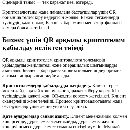
Сценарий таныс — тек қаражат көзі өзгереді.
Криптовалютаны жаңа пайдалана бастаушылар үшін QR
бойынша төлем кіру кедергісін жояды. Егжей-тегжейлерді
түсінудің қажеті жоқ. Балансы бар әмиян мен смартфондағы
камера болса жеткілікті.
Бизнес үшін QR арқылы криптотөлем
қабылдау неліктен тиімді
QR арқылы криптотөлем криптовалюта төлемдерін
қабылдауды жеңілдетеді және операциялық шығындарды
азайтады. Бизнес әрбір транзакцияны қолмен өңдеу орнына
автоматтандырылған жүйе алады.
Криптотөлемдерді қабылдауды жеңілдету.
Клиенттерге
мекенжайды қалай көшіру және қаражат жіберу керектігін
түсіндірудің қажеті жоқ. QR-кодты көрсету жеткілікті. Клиент
сканерлейді және төлейді. Процесс криптовалютадағы жаңа
бастаушылар үшін де интуитивті түсінікті.
Қате аударымдар санын азайту.
Клиент мекенжайды қолмен
көшіргенде, дұрыс емес мекенжайды, дұрыс емес желіні
көшіруі немесе дұрыс емес соманы енгізуі мүмкін. Мұндай