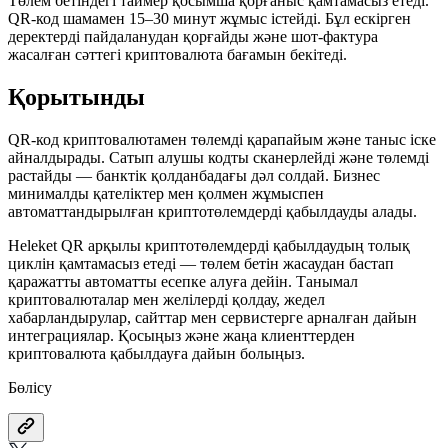
Төлем бетіндегі таймер қосымша қорғаныс қамтамасыз етеді.
QR-код шамамен 15–30 минут жұмыс істейді. Бұл ескірген
деректерді пайдаланудан қорғайды және шот-фактура
жасалған сәттегі криптовалюта бағамын бекітеді.
Қорытынды
QR-код криптовалютамен төлемді қарапайым және таныс іске
айналдырады. Сатып алушы кодты сканерлейді және төлемді
растайды — банктік қолданбадағы дәл солдай. Бизнес
минималды қателіктер мен қолмен жұмыспен
автоматтандырылған криптотөлемдерді қабылдауды алады.
Heleket QR арқылы криптотөлемдерді қабылдаудың толық
циклін қамтамасыз етеді — төлем бетін жасаудан бастап
қаражатты автоматты есепке алуға дейін. Танымал
криптовалюталар мен желілерді қолдау, жедел
хабарландырулар, сайттар мен сервистерге арналған дайын
интеграциялар. Қосыңыз және жаңа клиенттерден
криптовалюта қабылдауға дайын болыңыз.
Бөлісу