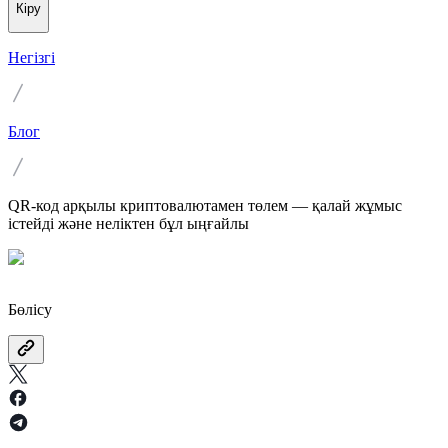
Кіру
Негізгі
Блог
QR-код арқылы криптовалютамен төлем — қалай жұмыс
істейді және неліктен бұл ыңғайлы
Бөлісу