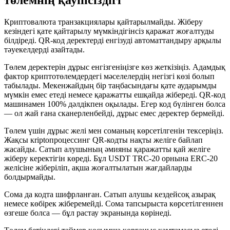
төлемнің қауіпсіздігі
Криптовалюта транзакциялары қайтарылмайды. Жіберу
кезіндегі қате қайтарылу мүмкіндігінсіз қаражат жоғалтуды
білдіреді. QR-код деректерді енгізуді автоматтандыру арқылы
тәуекелдерді азайтады.
Төлем деректерін дұрыс енгізгеніңізге көз жеткізіңіз. Адамдық
фактор криптотөлемдердегі мәселелердің негізгі көзі болып
табылады. Мекенжайдың бір таңбасындағы қате аударымды
мүмкін емес етеді немесе қаражатты ешқайда жібереді. QR-код
машинамен 100% дәлдікпен оқылады. Егер код бүлінген болса
— ол жай ғана сканерленбейді, дұрыс емес деректер бермейді.
Төлем үшін дұрыс желі мен соманың көрсетілгенін тексеріңіз.
Жақсы кriptопроцессинг QR-кодты нақты желіге байлап
жасайды. Сатып алушының әмияны қаражатты қай желіге
жіберу керектігін көреді. Бұл USDT TRC-20 орнына ERC-20
желісіне жіберіліп, ақша жоғалтылатын жағдайларды
болдырмайды.
Сома да кодта шифрланған. Сатып алушы кездейсоқ азырақ
немесе көбірек жіберемейді. Сома тапсырыста көрсетілгеннен
өзгеше болса — бұл растау экранында көрінеді.