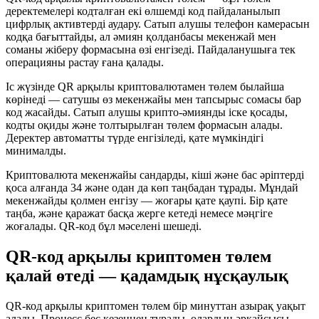
деректемелері кодталған екі өлшемді код пайдаланылып
цифрлық активтерді аудару. Сатып алушы телефон камерасын
кодқа бағыттайды, ал әмиян қолданбасы мекенжай мен
соманы жіберу формасына өзі енгізеді. Пайдаланушыға тек
операцияны растау ғана қалады.
Іс жүзінде QR арқылы криптовалютамен төлем былайша
көрінеді — сатушы өз мекенжайы мен тапсырыс сомасы бар
код жасайды. Сатып алушы крипто-әмиянды іске қосады,
кодты оқиды және толтырылған төлем формасын алады.
Деректер автоматты түрде енгізіледі, қате мүмкіндігі
минималды.
Криптовалюта мекенжайы сандарды, кіші және бас әріптерді
қоса алғанда 34 және одан да көп таңбадан тұрады. Мұндай
мекенжайды қолмен енгізу — жоғары қате қаупі. Бір қате
таңба, және қаражат басқа жерге кетеді немесе мәңгіге
жоғалады. QR-код бұл мәселені шешеді.
QR-код арқылы криптомен төлем
қалай өтеді — қадамдық нұсқаулық
QR-код арқылы криптомен төлем бір минуттан азырақ уақыт
алады. Процесс бес кезеңнен тұрады, олардың әрқайсысы