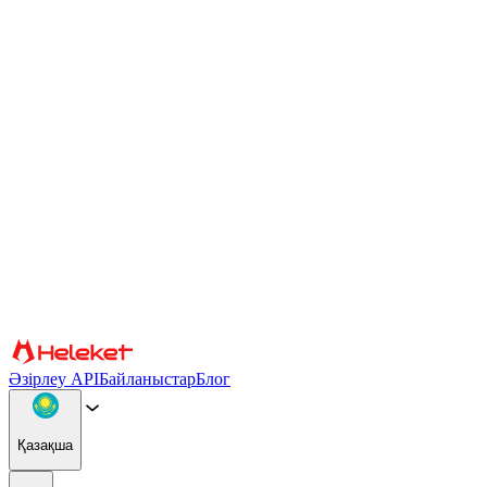
Cookie файлдары және саусақ ізі параметрлері
Мазмұн мен жарнаманы жекелендіру, әлеуметтік медиа
мүмкіндіктерін қамтамасыз ету және трафикті талдау үшін
cookie файлдары мен браузердің саусақ ізін пайдаланамыз.
Сондай-ақ біз сіздің веб-сайтты пайдалануыңыз туралы
ақпаратты басқа ақпаратпен біріктіруі мүмкін әлеуметтік
медиа, жарнама және аналитикалық серіктестерімізбен
бөлісеміз. Сайтты пайдалануды жалғастыра отырып, сіз cookie
файлдарын және браузер саусақ ізін пайдалануға келісесіз.
Растау
Серіктестер
Әзірлеу API
Байланыстар
Блог
Қазақша