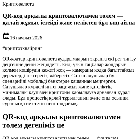
Криптовалюта
QR-код арқылы криптовалютамен төлем —
қалай жұмыс істейді және неліктен бұл ыңғайлы
16 наурыз 2026
#
криптоэквайринг
QR-кодтар криптовалюта аударымдарын экранға екі рет тигізу
деңгейіне дейін жеңілдетті. Енді ұзын таңбалар жолдарын
қолмен көшірудің қажеті жоқ — камераны кодқа бағыттайсыз,
деректерді тексересіз, жібересіз. Сатып алушылар бұл
сценарийді мобильді банктерде қашаннан меңгерген.
Сатушылар күрделі интеграциясыз және қателіктің
минималды қаупімен криптоны қабылдауға арналған құрал
алады. Бұл процестің қалай тұрылғанын және оны осынша
сұранысқа ие ететін нені талдайық.
QR-код арқылы криптовалютамен
төлем дегеніміз не
QR-код арқылы криптовалютамен төлем — бұл төлем