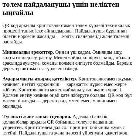
төлем пайдаланушы үшін неліктен
ыңғайлы
QR-код арқылы криптовалютамен төлем күрделі техникалық
процесті таныс іске айналдырады. Пайдаланушы бұрыннан
білетін нәрсесін жасайды — кодты сканерлейді және төлемді
растайды.
Минималды әрекеттер.
Оннан үш қадам. Әмиянды ашу,
кодты сканерлеу, растау. Мекенжайды көшіруге, қолданбалар
арасында ауысуға, соманы қолмен енгізуге болмайды. Барлық
деректер автоматты түрде енгізіледі.
Аударымдағы азырақ қателіктер.
Криптовалютамен жұмыс
кезіндегі негізгі қорқыныш — қаражатты дұрыс емес жерге
жіберу. Криптовалюта мекенжайлары ұзын және күрделі.
Қолмен енгізу кезінде оңай қате жіберуге болады. QR-код бұл
мәселені жояды — деректер адаммен емес, машинамен
оқылады.
Түсінікті және таныс сценарий.
Адамдар банктік
қолданбалар арқылы QR бойынша төлеуге қашаннан
үйренген. Криптотөлем дәл сол принцип бойынша жұмыс
істейді. Пайдаланушыға жаңа нәрсені үйренудің қажеті жоқ.