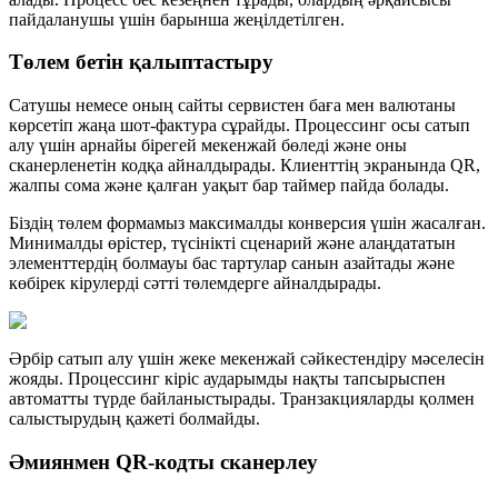
пайдаланушы үшін барынша жеңілдетілген.
Төлем бетін қалыптастыру
Сатушы немесе оның сайты сервистен баға мен валютаны
көрсетіп жаңа шот-фактура сұрайды. Процессинг осы сатып
алу үшін арнайы бірегей мекенжай бөледі және оны
сканерленетін кодқа айналдырады. Клиенттің экранында QR,
жалпы сома және қалған уақыт бар таймер пайда болады.
Біздің төлем формамыз максималды конверсия үшін жасалған.
Минималды өрістер, түсінікті сценарий және алаңдататын
элементтердің болмауы бас тартулар санын азайтады және
көбірек кірулерді сәтті төлемдерге айналдырады.
Әрбір сатып алу үшін жеке мекенжай сәйкестендіру мәселесін
жояды. Процессинг кіріс аударымды нақты тапсырыспен
автоматты түрде байланыстырады. Транзакцияларды қолмен
салыстырудың қажеті болмайды.
Әмиянмен QR-кодты сканерлеу