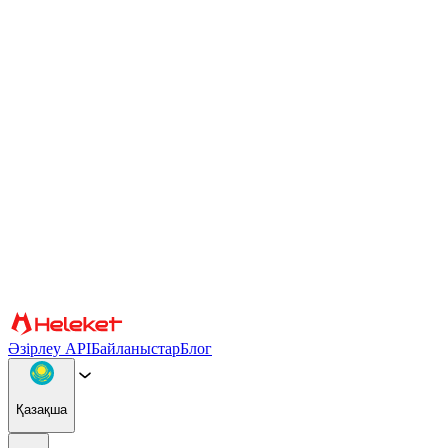
Cookie файлдары және саусақ ізі параметрлері
Мазмұн мен жарнаманы жекелендіру, әлеуметтік медиа
мүмкіндіктерін қамтамасыз ету және трафикті талдау үшін
cookie файлдары мен браузердің саусақ ізін пайдаланамыз.
Сондай-ақ біз сіздің веб-сайтты пайдалануыңыз туралы
ақпаратты басқа ақпаратпен біріктіруі мүмкін әлеуметтік
медиа, жарнама және аналитикалық серіктестерімізбен
бөлісеміз. Сайтты пайдалануды жалғастыра отырып, сіз cookie
файлдарын және браузер саусақ ізін пайдалануға келісесіз.
Растау
Серіктестер
Әзірлеу API
Байланыстар
Блог
Қазақша