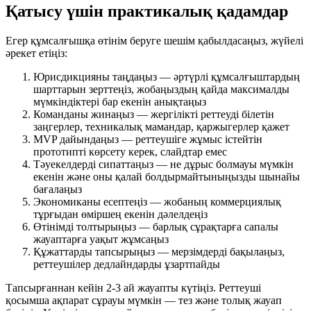
Қатысу үшін практикалық қадамдар
Егер құмсалғышқа өтінім беруге шешім қабылдасаңыз, жүйелі
әрекет етіңіз:
Юрисдикцияны таңдаңыз — әртүрлі құмсалғыштардың
шарттарын зерттеңіз, жобаңыздың қайда максималды
мүмкіндіктері бар екенін анықтаңыз
Команданы жинаңыз — жергілікті реттеуді білетін
заңгерлер, техникалық мамандар, қаржыгерлер қажет
MVP дайындаңыз — реттеушіге жұмыс істейтін
прототипті көрсету керек, слайдтар емес
Тәуекелдерді сипаттаңыз — не дұрыс болмауы мүмкін
екенін және оны қалай болдырмайтыныңызды шынайы
бағалаңыз
Экономиканы есептеңіз — жобаның коммерциялық
тұрғыдан өміршең екенін дәлелдеңіз
Өтінімді толтырыңыз — барлық сұрақтарға сапалы
жауаптарға уақыт жұмсаңыз
Құжаттарды тапсырыңыз — мерзімдерді бақылаңыз,
реттеушілер дедлайндарды ұзартпайды
Тапсырғаннан кейін 2-3 ай жауапты күтіңіз. Реттеуші
қосымша ақпарат сұрауы мүмкін — тез және толық жауап