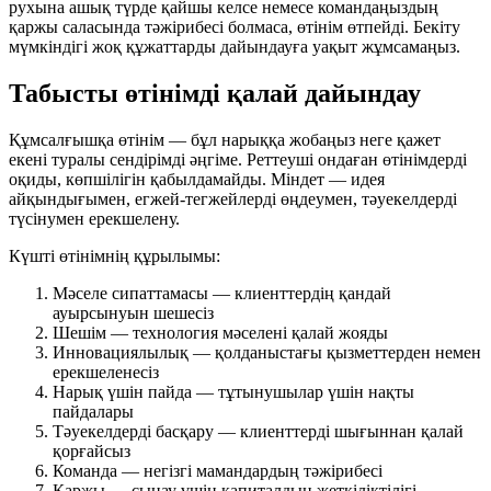
рухына ашық түрде қайшы келсе немесе командаңыздың
қаржы саласында тәжірибесі болмаса, өтінім өтпейді. Бекіту
мүмкіндігі жоқ құжаттарды дайындауға уақыт жұмсамаңыз.
Табысты өтінімді қалай дайындау
Құмсалғышқа өтінім — бұл нарыққа жобаңыз неге қажет
екені туралы сендірімді әңгіме. Реттеуші ондаған өтінімдерді
оқиды, көпшілігін қабылдамайды. Міндет — идея
айқындығымен, егжей-тегжейлерді өңдеумен, тәуекелдерді
түсінумен ерекшелену.
Күшті өтінімнің құрылымы:
Мәселе сипаттамасы — клиенттердің қандай
ауырсынуын шешесіз
Шешім — технология мәселені қалай жояды
Инновациялылық — қолданыстағы қызметтерден немен
ерекшеленесіз
Нарық үшін пайда — тұтынушылар үшін нақты
пайдалары
Тәуекелдерді басқару — клиенттерді шығыннан қалай
қорғайсыз
Команда — негізгі мамандардың тәжірибесі
Қаржы — сынау үшін капиталдың жеткіліктілігі