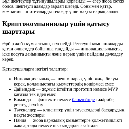
Бұл шектеулер тұтынушыларды қорғайды — егер жоба сәтсіз
болса, шектеулі адамдар зардап шегеді. Сонымен қатар,
компания гипотезаларды тексеру үшін нақты нарық алады.
Криптокомпаниялар үшін қатысу
шарттары
Әрбір жоба құмсалғышқа түспейді. Реттеуші компанияларды
қатаң өлшемдер бойынша таңдайды — инновациялылықты,
іске қосуға дайындықты және нарық үшін пайданы дәлелдеу
керек.
Қатысушыларға негізгі талаптар:
Инновациялылық — шешім нарық үшін жаңа болуы
керек, қолданыстағы қызметтердің көшірмесі емес
Дайындық — жұмыс істейтін прототип немесе MVP,
қағазда тек идея емес
Команда — финтехте немесе
блокчейнде
тәжірибе,
реттеуді түсіну
Тәуекелдер — клиенттер үшін тәуекелдерді басқарудың
нақты жоспары
Пайда — жоба қаржылық қызметтерге қолжетімділікті
жақсартады немесе шығындарды азайтады