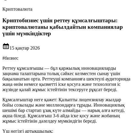
Криптовалюта
Криптобизнес үшін реттеу құмсалғыштары:
криптовалютаны қабылдайтын компаниялар
үшін мүмкіндіктер
15 қаңтар 2026
#
бизнес
Реттеу құмсалғышы — бұл қаржылық инновацияларды
заңнама талаптарына толық сәйкес келместен сынау үшін
бақыланатын орта. Реттеуші компанияға шектеулі аудиторияда
жаңа өнім немесе қызметті іске қосуға және технология іс
жүзінде қалай жұмыс істейтінін тексеруге рұқсат береді.
Құмсалғыштар неге қажет: Қалыпты лицензиялау жылдар
бойы созылады және миллиондарға тұрады. Инновациялық
шешімі бар стартап ұзақ күте алмайды — нарық алға кетеді,
ақша біледі. Құмсалғыш 3-6 айда іске қосу және жобаның
жұмыс істейтінін дәлелдеу мүмкіндігін береді.
Үш негізгі артықшылық: