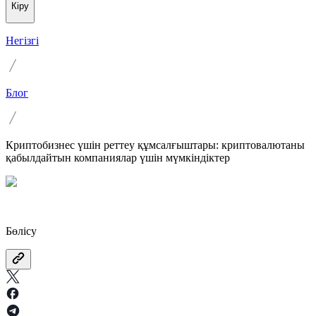
Кіру
Негізгі
Блог
Криптобизнес үшін реттеу құмсалғыштары: криптовалютаны
қабылдайтын компаниялар үшін мүмкіндіктер
Бөлісу