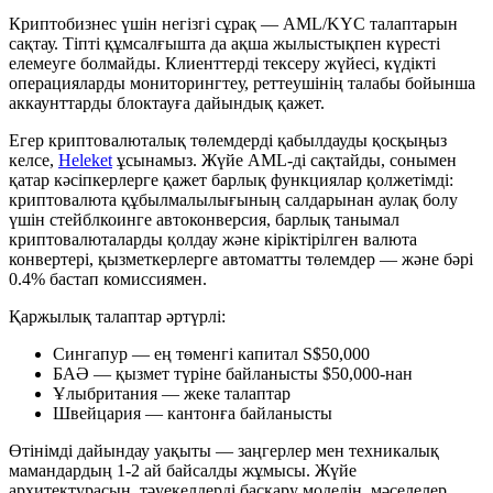
Криптобизнес үшін негізгі сұрақ — AML/KYC талаптарын
сақтау. Тіпті құмсалғышта да ақша жылыстықпен күресті
елемеуге болмайды. Клиенттерді тексеру жүйесі, күдікті
операцияларды мониторингтеу, реттеушінің талабы бойынша
аккаунттарды блоктауға дайындық қажет.
Егер криптовалюталық төлемдерді қабылдауды қосқыңыз
келсе,
Heleket
ұсынамыз. Жүйе AML-ді сақтайды, сонымен
қатар кәсіпкерлерге қажет барлық функциялар қолжетімді:
криптовалюта құбылмалылығының салдарынан аулақ болу
үшін стейблкоинге автоконверсия, барлық танымал
криптовалюталарды қолдау және кіріктірілген валюта
конвертері, қызметкерлерге автоматты төлемдер — және бәрі
0.4% бастап комиссиямен.
Қаржылық талаптар әртүрлі:
Сингапур — ең төменгі капитал S$50,000
БАӘ — қызмет түріне байланысты $50,000-нан
Ұлыбритания — жеке талаптар
Швейцария — кантонға байланысты
Өтінімді дайындау уақыты — заңгерлер мен техникалық
мамандардың 1-2 ай байсалды жұмысы. Жүйе
архитектурасын, тәуекелдерді басқару моделін, мәселелер