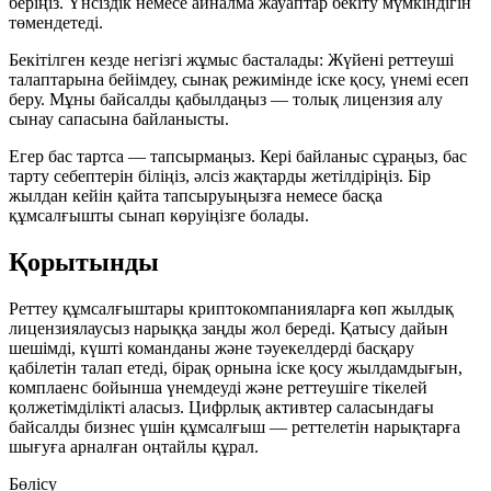
беріңіз. Үнсіздік немесе айналма жауаптар бекіту мүмкіндігін
төмендетеді.
Бекітілген кезде негізгі жұмыс басталады: Жүйені реттеуші
талаптарына бейімдеу, сынақ режимінде іске қосу, үнемі есеп
беру. Мұны байсалды қабылдаңыз — толық лицензия алу
сынау сапасына байланысты.
Егер бас тартса — тапсырмаңыз. Кері байланыс сұраңыз, бас
тарту себептерін біліңіз, әлсіз жақтарды жетілдіріңіз. Бір
жылдан кейін қайта тапсыруыңызға немесе басқа
құмсалғышты сынап көруіңізге болады.
Қорытынды
Реттеу құмсалғыштары криптокомпанияларға көп жылдық
лицензиялаусыз нарыққа заңды жол береді. Қатысу дайын
шешімді, күшті команданы және тәуекелдерді басқару
қабілетін талап етеді, бірақ орнына іске қосу жылдамдығын,
комплаенс бойынша үнемдеуді және реттеушіге тікелей
қолжетімділікті аласыз. Цифрлық активтер саласындағы
байсалды бизнес үшін құмсалғыш — реттелетін нарықтарға
шығуға арналған оңтайлы құрал.
Бөлісу