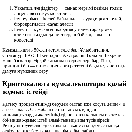
Уақытша жеңілдіктер — сынақ мерзімі кезінде толық
лицензиясыз жұмыс істейсіз
Реттеушімен тікелей байланыс — сұрақтарға тікелей,
бюрократиясыз жауап аласыз
Беделі — құмсалғышқа қатысу инвесторлар мен
клиенттер алдында ниеттердің байсалдылығын
көрсетеді
Құмсалғыштар 50-ден астам елде бар: Ұлыбритания,
Сингапур, БАӘ, Швейцария, Австралия, Гонконг, Бахрейн
және басқалар. Әрқайсысында өз ережелері бар, бірақ
принципі бір — инновацияларға реттеуші бақылауы астында
дамуға мүмкіндік беру.
Криптовалюта құмсалғыштары қалай
жұмыс істейді
Қатысу процесі өтінімді беруден бастап іске қосуға дейін 4-8
ай созылады. Сіз жобаны сипаттайсыз, қандай
инновацияларды әкелетініңізді, неліктен қалыпты ережелер
бойынша жұмыс істей алмайтыныңызды түсіндіресіз.
Реттеуші тәуекелдерді бағалайды және сізді құмсалғышқа
өткізу не өткізбеу туралы шешім қабылдайды.