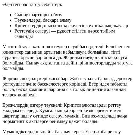
Әдеттегі бас тарту себептері:
Сынау шарттарын бұзу
Тәуекелдерді басқара алмау
Клиенттердің шығынына әкелетін техникалық ақаулар
Реттеудің өзгеруі — рұқсат етілген нәрсе тыйым
салынды
Масштабтауға қатаң шектеулер өсуді бәсеңдетеді. Белгіленген
клиенттер санынан артығын қабылдауға болмайды, тіпті
сұраныс орасан зор болса да. Жарнама науқанын іске қосуға
болмайды. Сынау аяқталғанға дейін ірі инвесторларды тартуға
болмайды.
Жариялылықтың кері жағы бар: Жоба туралы барлық деректер
реттеушіге және бәсекелестерге көрінеді. Егер идея табысты
болса, басқа компаниялар оны сіз толық лицензия алғаннан
тезірек көшіреді.
Ережелердің өзгеру тәуекелі: Криптовалюталарды реттеу
жылдам өзгереді. Құмсалғышқа кірген кезде әрекет еткен
шарттар шығу сәтінде өзгеруі мүмкін. Бизнес-модельді жаңа
нормативтік актілерге бейімдеу қажет болады.
Мүмкіндіктерді шынайы бағалау керек: Егер жоба реттеу