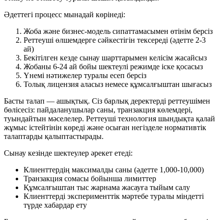
Әдеттегі процесс мынадай көрінеді:
Жоба және бизнес-модель сипаттамасымен өтінім берсіз
Реттеуші өлшемдерге сәйкестігін тексереді (әдетте 2-3
ай)
Бекітілген кезде сынау шарттарымен келісім жасайсыз
Жобаны 6-24 ай бойы шектеулі режимде іске қосасыз
Үнемі нәтижелер туралы есеп берсіз
Толық лицензия аласыз немесе құмсалғыштан шығасыз
Басты талап — ашықтық. Сіз барлық деректерді реттеушімен
бөлісесіз: пайдаланушылар саны, транзакция көлемдері,
туындайтын мәселелер. Реттеуші технология шындықта қалай
жұмыс істейтінін көреді және осыған негізделе нормативтік
талаптарды қалыптастырады.
Сынау кезінде шектеулер әрекет етеді:
Клиенттердің максималды саны (әдетте 1,000-10,000)
Транзакция сомасы бойынша лимиттер
Құмсалғыштан тыс жарнама жасауға тыйым салу
Клиенттерді эксперименттік мәртебе туралы міндетті
түрде хабардар ету