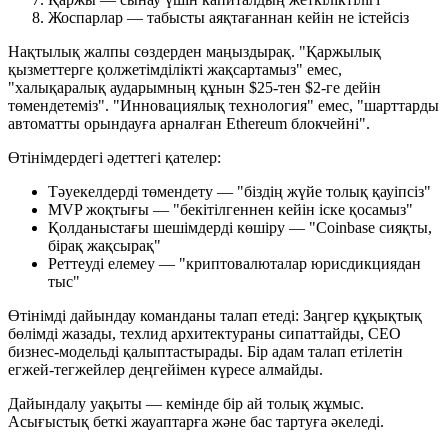
Жоспарлар — табысты аяқтағаннан кейін не істейсіз
Нақтылық жалпы сөздерден маңыздырақ. "Қаржылық
қызметтерге қолжетімділікті жақсартамыз" емес,
"халықаралық аударымның құнын $25-тен $2-ге дейін
төмендетеміз". "Инновациялық технология" емес, "шарттарды
автоматты орындауға арналған Ethereum блокчейні".
Өтінімдердегі әдеттегі қателер:
Тәуекелдерді төмендету — "біздің жүйе толық қауіпсіз"
MVP жоқтығы — "бекітілгеннен кейін іске қосамыз"
Қолданыстағы шешімдерді көшіру — "Coinbase сияқты,
бірақ жақсырақ"
Реттеуді елемеу — "криптовалюталар юрисдикциядан
тыс"
Өтінімді дайындау команданы талап етеді: Заңгер құқықтық
бөлімді жазады, техлид архитектураны сипаттайды, CEO
бизнес-модельді қалыптастырады. Бір адам талап етілетін
егжей-тегжейлер деңгейімен күресе алмайды.
Дайындалу уақыты — кемінде бір ай толық жұмыс.
Асығыстық беткі жауаптарға және бас тартуға әкеледі.