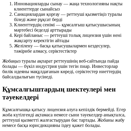
Инновацияларды сынау — жаңа технологияны нақты
клиенттерде сынайсыз
Санкциялардан қорғау — реттеуші қызметіңіз туралы
біледі және рұқсат берді
Клиенттердің сенімі — құмсалғыш қатысушысының
мәртебесі беделді арттырады
Кері байланыс — реттеуші толық лицензия үшін нені
жақсарту керектігін айтады
Желілену — басқа қатысушылармен кездесулер,
тәжірибе алмасу, серіктестіктер
Жобаңыз туралы ақпарат реттеушінің веб-сайтында пайда
болады — бүкіл индустрия үшін тегін пиар. Инвесторлар
билік идеяны мақұлдағанын көреді, серіктестер ниеттердің
байсалдылығын түсінеді.
Құмсалғыштардың шектеулері мен
тәуекелдері
Құмсалғышқа қатысу лицензия алуға кепілдік бермейді. Егер
жоба күтілгенді ақтамаса немесе сыни тәуекелдер анықталса,
реттеуші қызметті жалғастырудан бас тартады. Жобаны жабу
немесе басқа юрисдикцияны іздеу қажет болады.