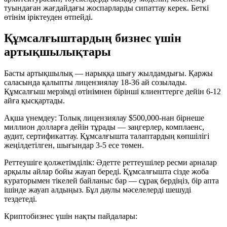
туындаған жағдайдағы жоспарларды сипаттау керек. Беткі
өтінім іріктеуден өтпейді.
Құмсалғыштардың бизнес үшін
артықшылықтары
Басты артықшылық — нарыққа шығу жылдамдығы. Қаржы
саласында қалыпты лицензиялау 18-36 ай созылады.
Құмсалғыш мерзімді өтінімнен бірінші клиенттерге дейін 6-12
айға қысқартады.
Ақша үнемдеу: Толық лицензиялау $500,000-нан бірнеше
миллион долларға дейін тұрады — заңгерлер, комплаенс,
аудит, сертификаттау. Құмсалғышта талаптардың көпшілігі
жеңілдетілген, шығындар 3-5 есе төмен.
Реттеушіге қолжетімділік: Әдетте реттеушілер ресми арналар
арқылы айлар бойы жауап береді. Құмсалғышта сізде жоба
кураторымен тікелей байланыс бар — сұрақ бердіңіз, бір апта
ішінде жауап алдыңыз. Бұл даулы мәселелерді шешуді
тездетеді.
Криптобизнес үшін нақты пайдалары: