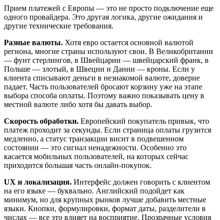
Прием платежей с Европы — это не просто подключение еще
одного провайдера. Это другая логика, другие ожидания и
другие технические требования.
Разные валюты.
Хотя евро остается основной валютой
региона, многие страны используют свои. В Великобритании
— фунт стерлингов, в Швейцарии — швейцарский франк, в
Польше — злотый, в Швеции и Дании — кроны. Если у
клиента списывают деньги в незнакомой валюте, доверие
падает. Часть пользователей бросают корзину уже на этапе
выбора способа оплаты. Поэтому важно показывать цену в
местной валюте либо хотя бы давать выбор.
Скорость обработки.
Европейский покупатель привык, что
платеж проходит за секунды. Если страница оплаты грузится
медленно, а статус транзакции висит в подвешенном
состоянии — это сигнал ненадежности. Особенно это
касается мобильных пользователей, на которых сейчас
приходится большая часть онлайн-покупок.
UX и локализация.
Интерфейс должен говорить с клиентом
на его языке — буквально. Английский подойдет как
минимум, но для крупных рынков лучше добавить местные
языки. Кнопки, формулировки, формат даты, разделители в
числах — все это влияет на восприятие. Прозрачные условия