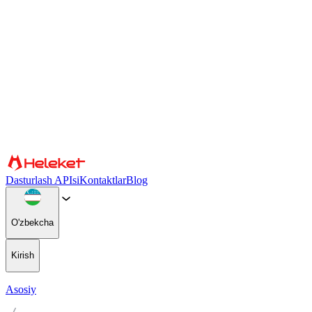
Cookie fayllari va barmoq izlari sozlamalari
Biz kontent va reklamani shaxsiylashtirish, ijtimoiy media xususiyatlar
foydalanishingiz haqidagi maʼlumotlarni ijtimoiy tarmoqlar, reklama 
ettirish orqali siz cookie fayllari va brauzer barmoq izlaridan foydalani
Tasdiqlang
Hamkorlar
Dasturlash APIsi
Kontaktlar
Blog
O'zbekcha
Kirish
Asosiy