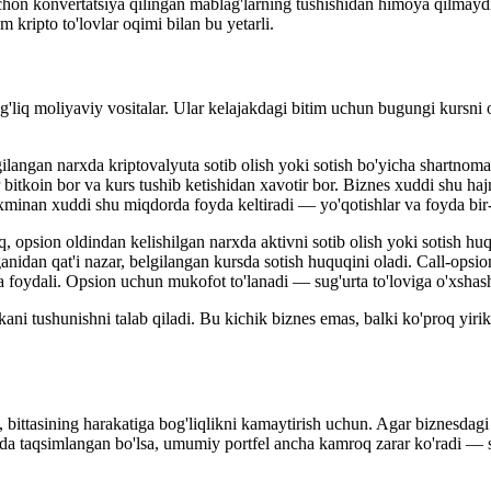
hon konvertatsiya qilingan mablag'larning tushishidan himoya qilmaydi,
kripto to'lovlar oqimi bilan bu yetarli.
g'liq moliyaviy vositalar. Ular kelajakdagi bitim uchun bugungi kursni
langan narxda kriptovalyuta sotib olish yoki sotish bo'yicha shartnoma
bir bitkoin bor va kurs tushib ketishidan xavotir bor. Biznes xuddi shu 
xminan xuddi shu miqdorda foyda keltiradi — yo'qotishlar va foyda bir-bi
 opsion oldindan kelishilgan narxda aktivni sotib olish yoki sotish hu
nidan qat'i nazar, belgilangan kursda sotish huquqini oladi. Call-opsio
olda foydali. Opsion uchun mukofot to'lanadi — sug'urta to'loviga o'xsha
ni tushunishni talab qiladi. Bu kichik biznes emas, balki ko'proq yiri
, bittasining harakatiga bog'liqlikni kamaytirish uchun. Agar biznesdagi
da taqsimlangan bo'lsa, umumiy portfel ancha kamroq zarar ko'radi — st