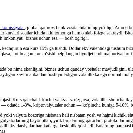
t komissiyalar
, global qamrov, bank vositachilarining yo'qligi. Ammo bu 
 kurslari soatlar ichida ikki tomonga ham o'nlab foizga sakraydi. Bitc
 imkoniyati, biznes uchun esa — bosh og'rig'i.
ildi, kechqurun esa kurs 15% ga tushdi. Dollar ekvivalentidagi tushum 
aqlasa, kutilmagan kurs o'sishi belgilangan byudjet endi majburiyatlar
 bu nima ekanligini, biznes uchun qanday vositalar mavjudligini, ular
aydigan xavf manbaidan boshqariladigan volatillikka ega normal moliya
jasi. Kurs qanchalik kuchli va tez-tez o'zgarsa, volatillik shunchalik y
chun — odatda 1-3%, kriptovalyutalar uchun — ko'pincha kuniga 5-10%, b
 yoki valyuta bozoriga nisbatan hali nisbatan yosh va hajmi kichik, shu
regulyatorlarning bayonotlari, yirik birjalarning qarorlari, protokollarn
adli likvidatsiyalar harakatlarga keskinlik qo'shadi. Bularning barchasi
mas.