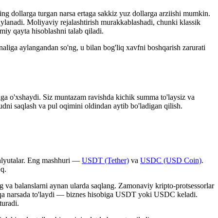
ng dollarga turgan narsa ertaga sakkiz yuz dollarga arziishi mumkin.
ylanadi. Moliyaviy rejalashtirish murakkablashadi, chunki klassik
miy qayta hisoblashni talab qiladi.
aliga aylangandan so'ng, u bilan bog'liq xavfni boshqarish zarurati
shga o'xshaydi. Siz muntazam ravishda kichik summa to'laysiz va
i saqlash va pul oqimini oldindan aytib bo'ladigan qilish.
ovalyutalar. Eng mashhuri —
USDT (Tether)
va
USDC (USD Coin)
.
q.
g va balanslarni aynan ularda saqlang. Zamonaviy kripto-protsessorlar
 boshqa narsada to'laydi — biznes hisobiga USDT yoki USDC keladi.
turadi.