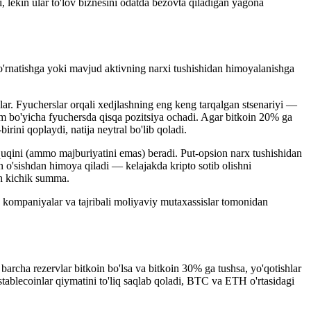
 lekin ular to'lov biznesini odatda bezovta qiladigan yagona
 o'rnatishga yoki mavjud aktivning narxi tushishidan himoyalanishga
lar. Fyucherslar orqali xedjlashning eng keng tarqalgan stsenariyi —
hajm bo'yicha fyuchersda qisqa pozitsiya ochadi. Agar bitkoin 20% ga
rini qoplaydi, natija neytral bo'lib qoladi.
quqini (ammo majburiyatini emas) beradi. Put-opsion narx tushishidan
n o'sishdan himoya qiladi — kelajakda kripto sotib olishni
sh kichik summa.
k kompaniyalar va tajribali moliyaviy mutaxassislar tomonidan
 barcha rezervlar bitkoin bo'lsa va bitkoin 30% ga tushsa, yo'qotishlar
ablecoinlar qiymatini to'liq saqlab qoladi, BTC va ETH o'rtasidagi