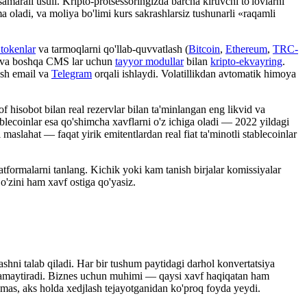
samarali usuli. Kripto-protsessoringizda barcha kiruvchi to'lovlarni
oladi, va moliya bo'limi kurs sakrashlarsiz tushunarli «raqamli
tokenlar
va tarmoqlarni qo'llab-quvvatlash (
Bitcoin
,
Ethereum
,
TRC-
va boshqa CMS lar uchun
tayyor modullar
bilan
kripto-ekvayring
.
sh email va
Telegram
orqali ishlaydi. Volatillikdan avtomatik himoya
 hisobot bilan real rezervlar bilan ta'minlangan eng likvid va
blecoinlar esa qo'shimcha xavflarni o'z ichiga oladi — 2022 yildagi
aslahat — faqat yirik emitentlardan real fiat ta'minotli stablecoinlar
latformalarni tanlang. Kichik yoki kam tanish birjalar komissiyalar
o'zini ham xavf ostiga qo'yasiz.
ashni talab qiladi. Har bir tushum paytidagi darhol konvertatsiya
ni kamaytiradi. Biznes uchun muhimi — qaysi xavf haqiqatan ham
t emas, aks holda xedjlash tejayotganidan ko'proq foyda yeydi.