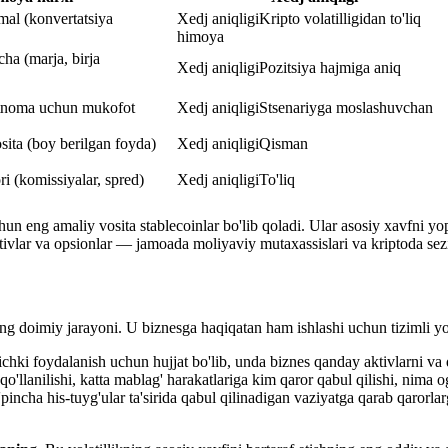
mal (konvertatsiya
Xedj aniqligi
Kripto volatilligidan to'liq
himoya
cha (marja, birja
Xedj aniqligi
Pozitsiya hajmiga aniq
tnoma uchun mukofot
Xedj aniqligi
Stsenariyga moslashuvchan
sita (boy berilgan foyda)
Xedj aniqligi
Qisman
i (komissiyalar, spred)
Xedj aniqligi
To'liq
un eng amaliy vosita stablecoinlar bo'lib qoladi. Ular asosiy xavfni y
ativlar va opsionlar — jamoada moliyaviy mutaxassislari va kriptoda sezi
ning doimiy jarayoni. U biznesga haqiqatan ham ishlashi uchun tizimli 
chki foydalanish uchun hujjat bo'lib, unda biznes qanday aktivlarni va
 qo'llanilishi, katta mablag' harakatlariga kim qaror qabul qilishi, nima 
ko'pincha his-tuyg'ular ta'sirida qabul qilinadigan vaziyatga qarab qaro