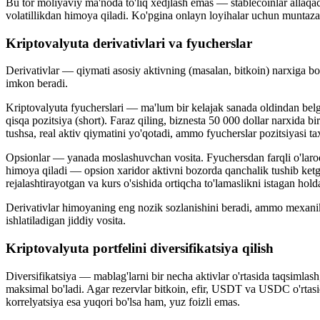
Bu tor moliyaviy ma'noda to'liq xedjlash emas — stablecoinlar allaqac
volatillikdan himoya qiladi. Ko'pgina onlayn loyihalar uchun muntazam 
Kriptovalyuta derivativlari va fyucherslar
Derivativlar — qiymati asosiy aktivning (masalan, bitkoin) narxiga bo
imkon beradi.
Kriptovalyuta fyucherslari — ma'lum bir kelajak sanada oldindan belgi
qisqa pozitsiya (short). Faraz qiling, biznesta 50 000 dollar narxida 
tushsa, real aktiv qiymatini yo'qotadi, ammo fyucherslar pozitsiyasi ta
Opsionlar — yanada moslashuvchan vosita. Fyuchersdan farqli o'laroq,
himoya qiladi — opsion xaridor aktivni bozorda qanchalik tushib ketga
rejalashtirayotgan va kurs o'sishida ortiqcha to'lamaslikni istagan h
Derivativlar himoyaning eng nozik sozlanishini beradi, ammo mexanika
ishlatiladigan jiddiy vosita.
Kriptovalyuta portfelini diversifikatsiya qilish
Diversifikatsiya — mablag'larni bir necha aktivlar o'rtasida taqsimlash
maksimal bo'ladi. Agar rezervlar bitkoin, efir, USDT va USDC o'rtasi
korrelyatsiya esa yuqori bo'lsa ham, yuz foizli emas.