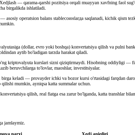
 Xedjlash — qarama-qarshi pozitsiya orqali muayyan xavfning faol sug'urt
a birgalikda ishlatiladi.
 asosiy operatsion balans stablecoинlarда saqlanadi, kichik qism tezkor 
i mumkin.
valyutasiga (dollar, evro yoki boshqa) konvertatsiya qilish va pulni ban
oldindan aytib bo'ladigan tarzda harakat qiladi.
ng kriptovalyuta kurslari sizni qiziqtirmaydi. Hisobning oddiyligi — fia
zib beruvchilarga to'lovlar, maoshlar, investitsiyalar.
 birga keladi — provayder ichki va bozor kursi o'rtasidagi farqdan daro
alab qilishi mumkin, ayniqsa katta summalar uchun.
onvertatsiya qilish, real fiatga esa zarur bo'lganda, katta transhlar bil
lga jamlaymiz.
moya narxi
Xedj aniqligi