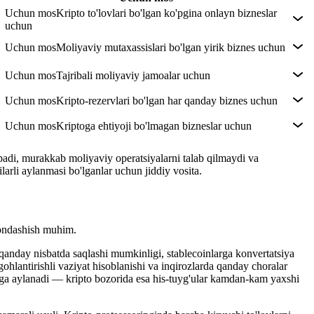
Uchun mos
Kripto to'lovlari bo'lgan ko'pgina onlayn bizneslar
uchun
Uchun mos
Moliyaviy mutaxassislari bo'lgan yirik biznes uchun
Uchun mos
Tajribali moliyaviy jamoalar uchun
Uchun mos
Kripto-rezervlari bo'lgan har qanday biznes uchun
Uchun mos
Kriptoga ehtiyoji bo'lmagan bizneslar uchun
opadi, murakkab moliyaviy operatsiyalarni talab qilmaydi va
larli aylanmasi bo'lganlar uchun jiddiy vosita.
yondashish muhim.
 qanday nisbatda saqlashi mumkinligi, stablecoinlarga konvertatsiya
ogohlantirishli vaziyat hisoblanishi va inqirozlarda qanday choralar
rlarga aylanadi — kripto bozorida esa his-tuyg'ular kamdan-kam yaxshi