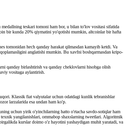
medallning teskari tomoni ham bor, u bilan to'lov vositasi sifatida
oin bir kunda 20% qiymatini yo'qotishi mumkin, altcoinlar bir hafta
biznes tomonidan hech qanday harakat qilmasdan kamayib ketdi. Va
ni qoplamasligini anglatishi mumkin. Bu xavfni boshqarmasdan kripo-
ni qanday birlashtirish va qanday cheklovlarni hisobga olish
viy vositaga aylantirish.
uqori. Klassik fiat valyutalar uchun odatdagi kunlik tebranishlar
ozor larzalarida esa undan ham ko'p.
ning uchun yirik o'yinchilarning hatto o'rtacha savdo-sotiqlar ham
ing texnik yangilanishlari, ommabop shaxslarning tweetlari. Algoritmik
 birgalikda kurslar doimo o'z hayotini yashaydigan muhit yaratadi, va