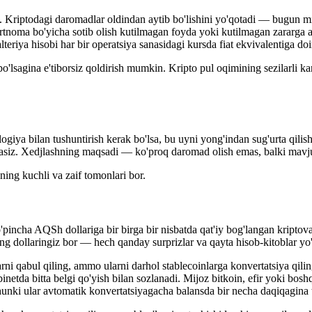
. Kriptodagi daromadlar oldindan aytib bo'lishini yo'qotadi — bugun mi
artnoma bo'yicha sotib olish kutilmagan foyda yoki kutilmagan zararga a
eriya hisobi har bir operatsiya sanasidagi kursda fiat ekvivalentiga doi
lsagina e'tiborsiz qoldirish mumkin. Kripto pul oqimining sezilarli kan
giya bilan tushuntirish kerak bo'lsa, bu uyni yong'indan sug'urta qili
iz. Xedjlashning maqsadi — ko'proq daromad olish emas, balki mavjudn
ning kuchli va zaif tomonlari bor.
'pincha AQSh dollariga bir birga bir nisbatda qat'iy bog'langan kript
 dollaringiz bor — hech qanday surprizlar va qayta hisob-kitoblar yo'
ni qabul qiling, ammo ularni darhol stablecoinlarga konvertatsiya qilin
kabinetda bitta belgi qo'yish bilan sozlanadi. Mijoz bitkoin, efir yoki
hunki ular avtomatik konvertatsiyagacha balansda bir necha daqiqagina 