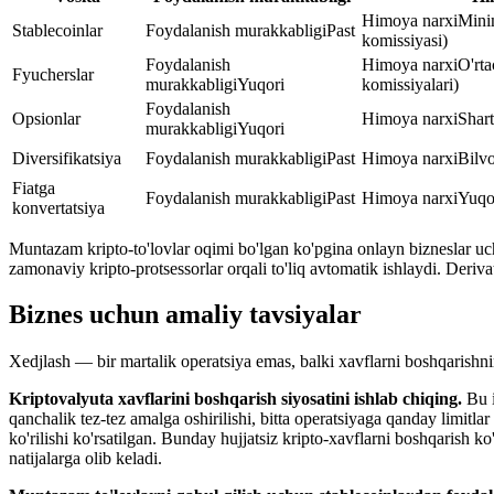
Himoya narxi
Mini
Stablecoinlar
Foydalanish murakkabligi
Past
komissiyasi)
Foydalanish
Himoya narxi
O'rta
Fyucherslar
murakkabligi
Yuqori
komissiyalari)
Foydalanish
Opsionlar
Himoya narxi
Shar
murakkabligi
Yuqori
Diversifikatsiya
Foydalanish murakkabligi
Past
Himoya narxi
Bilvo
Fiatga
Foydalanish murakkabligi
Past
Himoya narxi
Yuqor
konvertatsiya
Muntazam kripto-to'lovlar oqimi bo'lgan ko'pgina onlayn bizneslar uch
zamonaviy kripto-protsessorlar orqali to'liq avtomatik ishlaydi. Deriv
Biznes uchun amaliy tavsiyalar
Xedjlash — bir martalik operatsiya emas, balki xavflarni boshqarish
Kriptovalyuta xavflarini boshqarish siyosatini ishlab chiqing.
Bu i
qanchalik tez-tez amalga oshirilishi, bitta operatsiyaga qanday limitlar
ko'rilishi ko'rsatilgan. Bunday hujjatsiz kripto-xavflarni boshqarish 
natijalarga olib keladi.