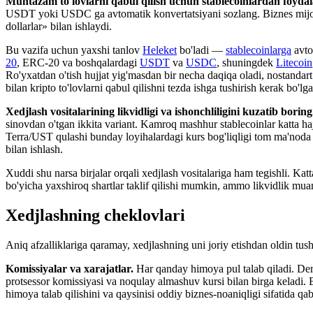
Muntazam to'lovlarni qabul qilish uchun stablecoinlardan foydal
USDT yoki USDC ga avtomatik konvertatsiyani sozlang. Biznes mijoz n
dollarlar» bilan ishlaydi.
Bu vazifa uchun yaxshi tanlov
Heleket
bo'ladi —
stablecoinlarga
avto
20
, ERC-20 va boshqalardagi
USDT
va
USDC
, shuningdek
Litecoin
Ro'yxatdan o'tish hujjat yig'masdan bir necha daqiqa oladi, nostandart
bilan kripto to'lovlarni qabul qilishni tezda ishga tushirish kerak bo
Xedjlash vositalarining likvidligi va ishonchliligini kuzatib boring
sinovdan o'tgan ikkita variant. Kamroq mashhur stablecoinlar katta h
Terra/UST qulashi bunday loyihalardagi kurs bog'liqligi tom ma'noda bi
bilan ishlash.
Xuddi shu narsa birjalar orqali xedjlash vositalariga ham tegishli. Ka
bo'yicha yaxshiroq shartlar taklif qilishi mumkin, ammo likvidlik mua
Xedjlashning cheklovlari
Aniq afzalliklariga qaramay, xedjlashning uni joriy etishdan oldin tu
Komissiyalar va xarajatlar.
Har qanday himoya pul talab qiladi. Deriv
protsessor komissiyasi va noqulay almashuv kursi bilan birga keladi.
himoya talab qilishini va qaysinisi oddiy biznes-noaniqligi sifatida q