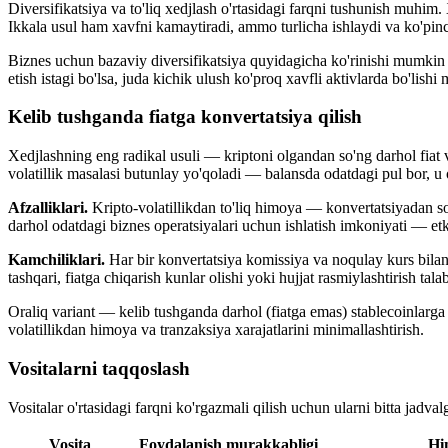
Diversifikatsiya va to'liq xedjlash o'rtasidagi farqni tushunish muhim.
Ikkala usul ham xavfni kamaytiradi, ammo turlicha ishlaydi va ko'pinch
Biznes uchun bazaviy diversifikatsiya quyidagicha ko'rinishi mumkin —
etish istagi bo'lsa, juda kichik ulush ko'proq xavfli aktivlarda bo'lish
Kelib tushganda fiatga konvertatsiya qilish
Xedjlashning eng radikal usuli — kriptoni olgandan so'ng darhol fiat 
volatillik masalasi butunlay yo'qoladi — balansda odatdagi pul bor, u 
Afzalliklari.
Kripto-volatillikdan to'liq himoya — konvertatsiyadan so'
darhol odatdagi biznes operatsiyalari uchun ishlatish imkoniyati — etka
Kamchiliklari.
Har bir konvertatsiya komissiya va noqulay kurs bilan
tashqari, fiatga chiqarish kunlar olishi yoki hujjat rasmiylashtirish t
Oraliq variant — kelib tushganda darhol (fiatga emas) stablecoinlarga k
volatillikdan himoya va tranzaksiya xarajatlarini minimallashtirish.
Vositalarni taqqoslash
Vositalar o'rtasidagi farqni ko'rgazmali qilish uchun ularni bitta jadva
Vosita
Foydalanish murakkabligi
Hi