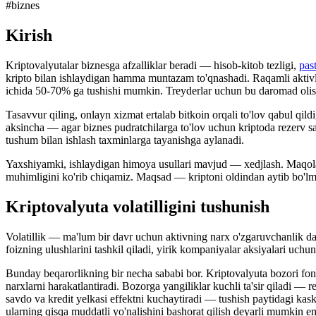
#
biznes
Kirish
Kriptovalyutalar biznesga afzalliklar beradi — hisob-kitob tezligi,
pas
kripto bilan ishlaydigan hamma muntazam to'qnashadi. Raqamli aktivlar
ichida 50-70% ga tushishi mumkin. Treyderlar uchun bu daromad olish
Tasavvur qiling, onlayn xizmat ertalab bitkoin orqali to'lov qabul q
aksincha — agar biznes pudratchilarga to'lov uchun kriptoda rezerv s
tushum bilan ishlash taxminlarga tayanishga aylanadi.
Yaxshiyamki, ishlaydigan himoya usullari mavjud — xedjlash. Maqolada
muhimligini ko'rib chiqamiz. Maqsad — kriptoni oldindan aytib bo'lm
Kriptovalyuta volatilligini tushunish
Volatillik — ma'lum bir davr uchun aktivning narx o'zgaruvchanlik dara
foizning ulushlarini tashkil qiladi, yirik kompaniyalar aksiyalari u
Bunday beqarorlikning bir necha sababi bor. Kriptovalyuta bozori fond
narxlarni harakatlantiradi. Bozorga yangiliklar kuchli ta'sir qiladi — 
savdo va kredit yelkasi effektni kuchaytiradi — tushish paytidagi kask
ularning qisqa muddatli yo'nalishini bashorat qilish deyarli mumkin e