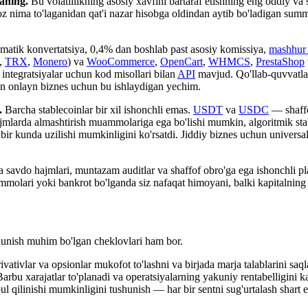
aning.
Bu volatillikning asosiy xavfini bartaraf etishning eng oddiy va 
ima to'laganidan qat'i nazar hisobga oldindan aytib bo'ladigan summa 
matik konvertatsiya, 0,4% dan boshlab past asosiy komissiya,
mashhur 
,
TRX
,
Monero
) va
WooCommerce
,
OpenCart
,
WHMCS
,
PrestaShop
 integratsiyalar uchun kod misollari bilan
API
mavjud. Qo'llab-quvvatla
'lgan onlayn biznes uchun bu ishlaydigan yechim.
.
Barcha stablecoinlar bir xil ishonchli emas.
USDT
va
USDC
— shaffof
ajmlarda almashtirish muammolariga ega bo'lishi mumkin, algoritmik sta
r kunda uzilishi mumkinligini ko'rsatdi. Jiddiy biznes uchun universal m
tta savdo hajmlari, muntazam auditlar va shaffof obro'ga ega ishonchli p
mmolari yoki bankrot bo'lganda siz nafaqat himoyani, balki kapitalning 
shunish muhim bo'lgan cheklovlari ham bor.
ativlar va opsionlar mukofot to'lashni va birjada marja talablarini saql
 Barbu xarajatlar to'planadi va operatsiyalarning yakuniy rentabelligi
abul qilinishi mumkinligini tushunish — har bir sentni sug'urtalash shar