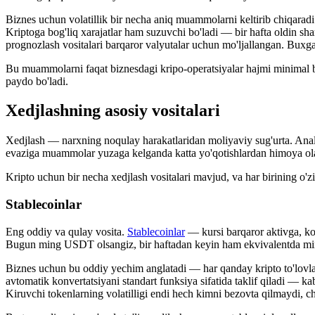
Biznes uchun volatillik bir necha aniq muammolarni keltirib chiqaradi
Kriptoga bog'liq xarajatlar ham suzuvchi bo'ladi — bir hafta oldin sh
prognozlash vositalari barqaror valyutalar uchun mo'ljallangan. Buxgalt
Bu muammolarni faqat biznesdagi kripo-operatsiyalar hajmi minimal bo'
paydo bo'ladi.
Xedjlashning asosiy vositalari
Xedjlash — narxning noqulay harakatlaridan moliyaviy sug'urta. Analo
evaziga muammolar yuzaga kelganda katta yo'qotishlardan himoya olas
Kripto uchun bir necha xedjlash vositalari mavjud, va har birining o'zi
Stablecoinlar
Eng oddiy va qulay vosita.
Stablecoinlar
— kursi barqaror aktivga, ko
Bugun ming USDT olsangiz, bir haftadan keyin ham ekvivalentda ming
Biznes uchun bu oddiy yechim anglatadi — har qanday kripto to'lovlar
avtomatik konvertatsiyani standart funksiya sifatida taklif qiladi — 
Kiruvchi tokenlarning volatilligi endi hech kimni bezovta qilmaydi, c