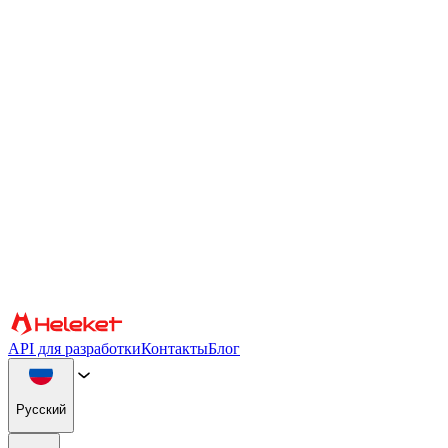
Настройки файлов cookie и fingerprint
Мы используем файлы cookie и fingerprint браузера для
персонализации контента и рекламы, предоставления
функций социальных сетей и анализа нашего трафика. Мы
также передаем информацию об использовании вами нашего
веб-сайта нашим партнерам по социальным сетям, рекламе и
аналитике, которые могут объединять ее с другой
информацией. Продолжая использовать сайт, вы соглашаетесь
на использование файлов cookie и fingerprint браузера.
Подтверждать
Партнеры
API для разработки
Контакты
Блог
Русский