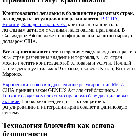
Криптовалюты легальны в большинстве развитых стран,
но подходы к регулированию различаются.
В США,
Японии, Канаде и странах ЕС
криптовалюта признана
легальным активом с четкими налоговыми правилами. В
Сальвадоре Bitcoin даже стал официальной валютой наряду с
долларом США.
Все о криптовалюте
с точки зрения международного права: в
95% стран разрешены владение и торговля, в 45% стран
можно платить криптовалютой за товары и услуги. Полный
запрет действует только в 9 странах, включая Китай, Египет и
Марокко.
Европейский союз внедрил единое регулирование MiCA
,
США приняли закон GENIUS Act для стейблкоинов, а
Гонконг создал комплексную правовую базу для цифровых
активов
. Глобальная тенденция — от запретов к
регулированию и интеграции криптовалют в финансовую
систему.
Технология блокчейн как основа
безопасности