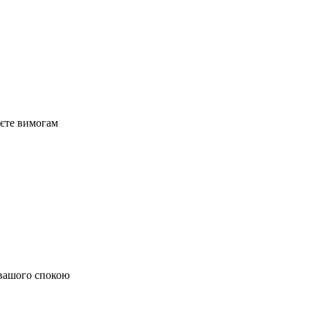
аєте вимогам
я вашого спокою