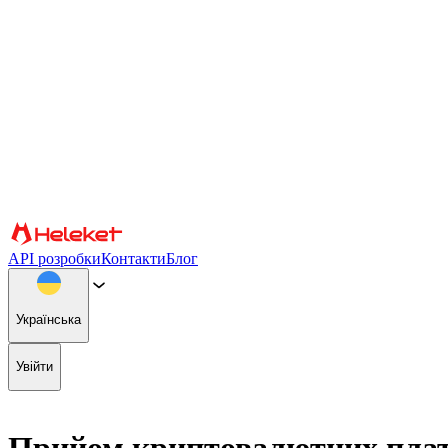
Налаштування файлів cookie та відбитків пальців
Ми використовуємо файли cookie та відбитки пальців браузера, 
інформацію про те, як ви використовуєте наш веб-сайт, нашим 
використання сайту, ви погоджуєтеся на використання файлів coo
Підтвердити
Партнери
API розробки
Контакти
Блог
Українська
Увійти
Прийом криптовалютних плате