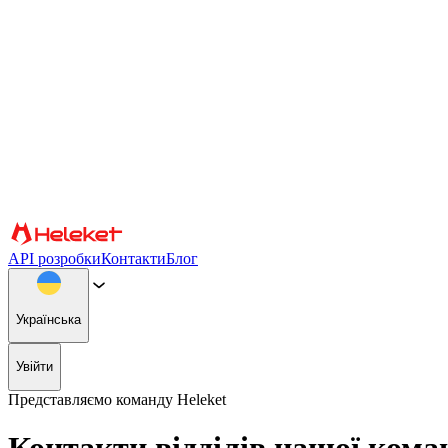
Налаштування файлів cookie та відбитків пальців
Ми використовуємо файли cookie та відбитки пальців браузера, 
інформацію про те, як ви використовуєте наш веб-сайт, нашим 
використання сайту, ви погоджуєтеся на використання файлів coo
Підтвердити
Партнери
API розробки
Контакти
Блог
Українська
Увійти
Представляємо команду Heleket
Контакти відділів нашої кома