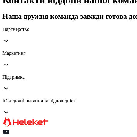
Наша дружня команда завжди готова до
Партнерство
Маркетинг
Arturas Norkus
Керівник з розвитку бізнесу
Підтримка
Щодо реклами та співпраці
email
Юридичні питання та відповідність
Щодо проблем користувачів
email
arturas@heleket.com
marketing@heleket.com
Для запитів правоохоронних органів
email
telegram