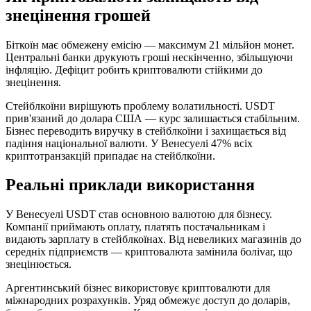
знецінення грошей
Біткоїн має обмежену емісію — максимум 21 мільйон монет.
Центральні банки друкують гроші нескінченно, збільшуючи
інфляцію. Дефіцит робить криптовалюти стійкими до
знецінення.
Стейблкоїни вирішують проблему волатильності. USDT
прив'язаний до долара США — курс залишається стабільним.
Бізнес переводить виручку в стейблкоїни і захищається від
падіння національної валюти. У Венесуелі 47% всіх
криптотранзакцій припадає на стейблкоїни.
Реальні приклади використання
У Венесуелі USDT став основною валютою для бізнесу.
Компанії приймають оплату, платять постачальникам і
видають зарплату в стейблкоїнах. Від невеликих магазинів до
середніх підприємств — криптовалюта замінила боліvar, що
знецінюється.
Аргентинський бізнес використовує криптовалюти для
міжнародних розрахунків. Уряд обмежує доступ до доларів,