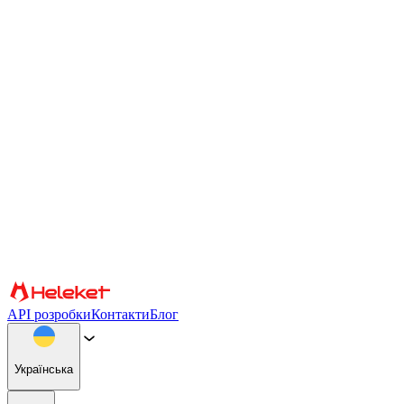
Налаштування файлів cookie та відбитків пальців
Ми використовуємо файли cookie та відбитки пальців
браузера, щоб персоналізувати вміст і рекламу, надавати
функції соціальних мереж і аналізувати наш трафік. Ми також
надаємо інформацію про те, як ви використовуєте наш веб-
сайт, нашим партнерам із соціальних мереж, реклами та
аналітики, які можуть поєднувати її з іншою інформацією.
Продовжуючи використання сайту, ви погоджуєтеся на
використання файлів cookie та відбитків пальців браузера.
Підтвердити
Партнери
API розробки
Контакти
Блог
Українська