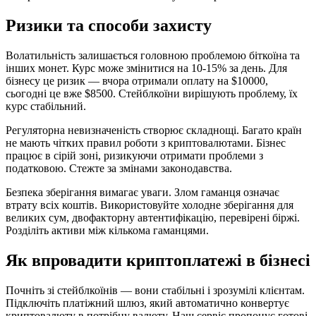
Ризики та способи захисту
Волатильність залишається головною проблемою біткоїна та
інших монет. Курс може змінитися на 10-15% за день. Для
бізнесу це ризик — вчора отримали оплату на $10000,
сьогодні це вже $8500. Стейблкоїни вирішують проблему, їх
курс стабільний.
Регуляторна невизначеність створює складнощі. Багато країн
не мають чітких правил роботи з криптовалютами. Бізнес
працює в сірій зоні, ризикуючи отримати проблеми з
податковою. Стежте за змінами законодавства.
Безпека зберігання вимагає уваги. Злом гаманця означає
втрату всіх коштів. Використовуйте холодне зберігання для
великих сум, двофакторну автентифікацію, перевірені біржі.
Розділіть активи між кількома гаманцями.
Як впровадити криптоплатежі в бізнесі
Почніть зі стейблкоїнів — вони стабільні і зрозумілі клієнтам.
Підключіть платіжний шлюз, який автоматично конвертує
криптовалюту в потрібну валюту. Наш сервіс пропонує готові