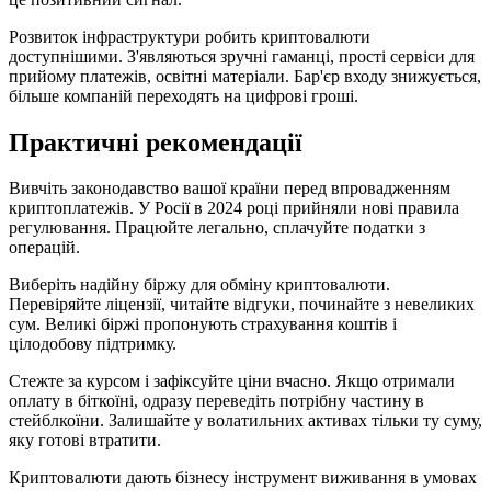
Розвиток інфраструктури робить криптовалюти
доступнішими. З'являються зручні гаманці, прості сервіси для
прийому платежів, освітні матеріали. Бар'єр входу знижується,
більше компаній переходять на цифрові гроші.
Практичні рекомендації
Вивчіть законодавство вашої країни перед впровадженням
криптоплатежів. У Росії в 2024 році прийняли нові правила
регулювання. Працюйте легально, сплачуйте податки з
операцій.
Виберіть надійну біржу для обміну криптовалюти.
Перевіряйте ліцензії, читайте відгуки, починайте з невеликих
сум. Великі біржі пропонують страхування коштів і
цілодобову підтримку.
Стежте за курсом і зафіксуйте ціни вчасно. Якщо отримали
оплату в біткоїні, одразу переведіть потрібну частину в
стейблкоїни. Залишайте у волатильних активах тільки ту суму,
яку готові втратити.
Криптовалюти дають бізнесу інструмент виживання в умовах