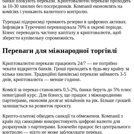
банки блокують перекази. Криптовалютні перекази проходять
за 10-30 хвилин без посередників. Компанії економлять на
комісіях і уникають валютного контролю.
Турецькі підприємці тримають резерви в цифрових активах.
Інфляція в Туреччині перевищувала 70% в окремі періоди.
Бізнес переводить частину капіталу в криптовалюти, щоб
зберегти купівельну спроможність.
Переваги для міжнародної торгівлі
Криптовалютні перекази працюють 24/7 — не потрібно
чекати відкриття банків. Гроші приходять в будь-яку країну за
кілька хвилин. Традиційні банківські перекази займають 3-5
днів, криптовалюта — менше години.
Комісії за переказ становлять 0,5-2%, банки беруть до 5% плюс
невигідний курс. Для бізнесу, що працює з міжнародними
партнерами, економія досягає мільйонів на рік. Більше грошей
залишається на розвиток проєкту.
Крипто-платежі обходять санкції та обмеження. Компанії з
країн під санкціями використовують цифрові валюти для
розрахунків з партнерами. Блокчейн працює без центрального
контролю — ніхто не може заблокувати переказ.