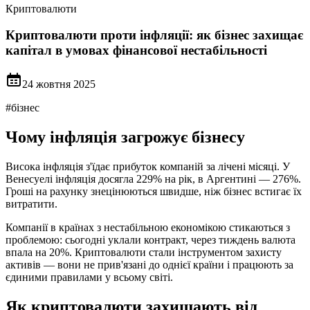
Криптовалюти
Криптовалюти проти інфляції: як бізнес захищає
капітал в умовах фінансової нестабільності
24 жовтня 2025
#
бізнес
Чому інфляція загрожує бізнесу
Висока інфляція з'їдає прибуток компаній за лічені місяці. У
Венесуелі інфляція досягла 229% на рік, в Аргентині — 276%.
Гроші на рахунку знецінюються швидше, ніж бізнес встигає їх
витратити.
Компанії в країнах з нестабільною економікою стикаються з
проблемою: сьогодні уклали контракт, через тиждень валюта
впала на 20%. Криптовалюти стали інструментом захисту
активів — вони не прив'язані до однієї країни і працюють за
єдиними правилами у всьому світі.
Як криптовалюти захищають від