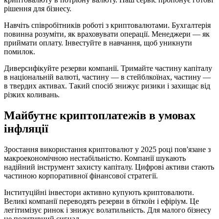
рішення для бізнесу.
Навчіть співробітників роботі з криптовалютами. Бухгалтерія
повинна розуміти, як враховувати операції. Менеджери — як
приймати оплату. Інвестуйте в навчання, щоб уникнути
помилок.
Диверсифікуйте резерви компанії. Тримайте частину капіталу
в національній валюті, частину — в стейблкоїнах, частину —
в твердих активах. Такий спосіб знижує ризики і захищає від
різких коливань.
Майбутнє криптоплатежів в умовах
інфляції
Зростання використання криптовалют у 2025 році пов'язане з
макроекономічною нестабільністю. Компанії шукають
надійний інструмент захисту капіталу. Цифрові активи стають
частиною корпоративної фінансової стратегії.
Інституційні інвестори активно купують криптовалюти.
Великі компанії переводять резерви в біткоїн і ефіріум. Це
легітимізує ринок і знижує волатильність. Для малого бізнесу
це позитивний сигнал.