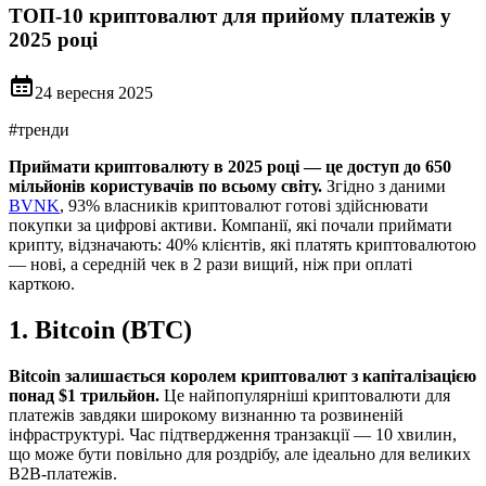
ТОП-10 криптовалют для прийому платежів у
2025 році
24 вересня 2025
#
тренди
Приймати криптовалюту в 2025 році — це доступ до 650
мільйонів користувачів по всьому світу.
Згідно з даними
BVNK
, 93% власників криптовалют готові здійснювати
покупки за цифрові активи. Компанії, які почали приймати
крипту, відзначають: 40% клієнтів, які платять криптовалютою
— нові, а середній чек в 2 рази вищий, ніж при оплаті
карткою.
1. Bitcoin (BTC)
Bitcoin залишається королем криптовалют з капіталізацією
понад $1 трильйон.
Це найпопулярніші криптовалюти для
платежів завдяки широкому визнанню та розвиненій
інфраструктурі. Час підтвердження транзакції — 10 хвилин,
що може бути повільно для роздрібу, але ідеально для великих
B2B-платежів.