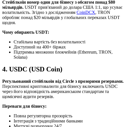
Стейблкоїн номер один для бізнесу з обсягом понад $80
мільярдів.
USDT прив'язаний до долара США 1:1, що усуває
волатильність. Згідно з дослідженням
CoinDCX
, TRON
обробляє понад $20 мільярдів у глобальних переказах USDT
щодня.
Чому обирають USDT:
Стабільна вартість без волатильності
Доступний на 400+ біржах
Підтримка множини блокчейнів (Ethereum, TRON,
Solana)
4. USDC (USD Coin)
Регульований стейблкоїн від Circle з прозорими резервами.
Перспективні криптовалюти для бізнесу включають USDC
через його відповідність американським стандартам та
щомісячні аудити резервів.
Переваги для бізнесу:
Повна регуляторна прозорість
Інтеграція з традиційними банками
Миттєві розрахунки 24/7