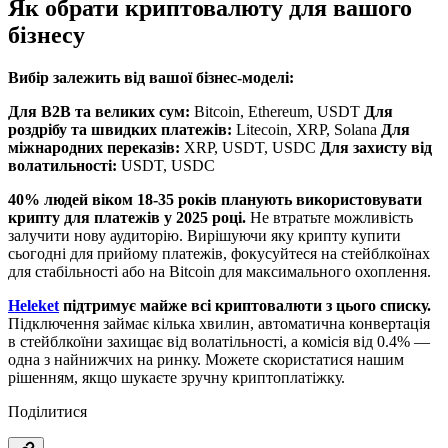
Як обрати криптовалюту для вашого
бізнесу
Вибір залежить від вашої бізнес-моделі:
Для B2B та великих сум:
Bitcoin, Ethereum, USDT
Для
роздрібу та швидких платежів:
Litecoin, XRP, Solana
Для
міжнародних переказів:
XRP, USDT, USDC
Для захисту від
волатильності:
USDT, USDC
40% людей віком 18-35 років планують використовувати
крипту для платежів у 2025 році.
Не втратьте можливість
залучити нову аудиторію. Вирішуючи яку крипту купити
сьогодні для прийому платежів, фокусуйтеся на стейблкоїнах
для стабільності або на Bitcoin для максимального охоплення.
Heleket
підтримує майже всі криптовалюти з цього списку.
Підключення займає кілька хвилин, автоматична конвертація
в стейблкоїни захищає від волатільності, а комісія від 0.4% —
одна з найнижчих на ринку. Можете скористатися нашим
рішенням, якщо шукаєте зручну криптоплатіжку.
Поділитися