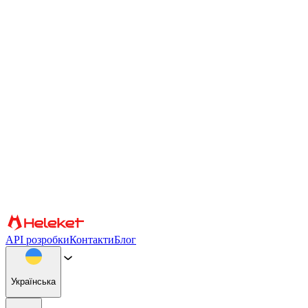
Налаштування файлів cookie та відбитків пальців
Ми використовуємо файли cookie та відбитки пальців
браузера, щоб персоналізувати вміст і рекламу, надавати
функції соціальних мереж і аналізувати наш трафік. Ми також
надаємо інформацію про те, як ви використовуєте наш веб-
сайт, нашим партнерам із соціальних мереж, реклами та
аналітики, які можуть поєднувати її з іншою інформацією.
Продовжуючи використання сайту, ви погоджуєтеся на
використання файлів cookie та відбитків пальців браузера.
Підтвердити
Партнери
API розробки
Контакти
Блог
Українська