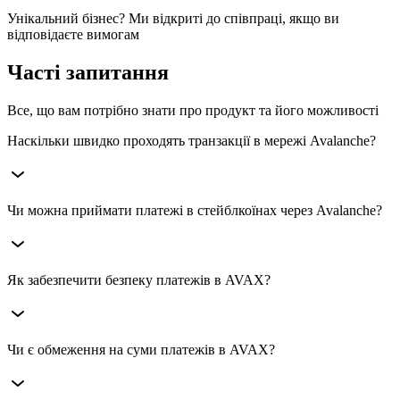
Унікальний бізнес? Ми відкриті до співпраці, якщо ви
відповідаєте вимогам
Часті запитання
Все, що вам потрібно знати про продукт та його можливості
Наскільки швидко проходять транзакції в мережі Avalanche?
Транзакції в Avalanche (AVAX) виконуються за секунди
Чи можна приймати платежі в стейблкоїнах через Avalanche?
завдяки унікальному консенсусному механізму, що робить
мережу однією з найшвидших серед криптовалютних
платформ.
Так, AVAX підтримує USDT, USDC та інші стейблкоїни, що
Як забезпечити безпеку платежів в AVAX?
дозволяє бізнесу мінімізувати волатильність крипторинку.
Avalanche використовує децентралізовану архітектуру та
Чи є обмеження на суми платежів в AVAX?
механізми перевірки транзакцій, що забезпечує високий
рівень безпеки.