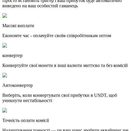
Просто встановіть тригер і ваш прибуток буде автоматично
виведено на ваш особистий гаманець
Масові виплати
Економте час - оплачуйте своїм співробітникам оптом
конвертер
Конвертуйте свої монети в інші валюти миттєво та без комісій
Автоконвертер
Виберіть, коли конвертувати свої прибутки в USDT, щоб
уникнути нестабільності
Точність оплати комісії
Налаштування точності — це ваш шанс зробити еквайринг ще