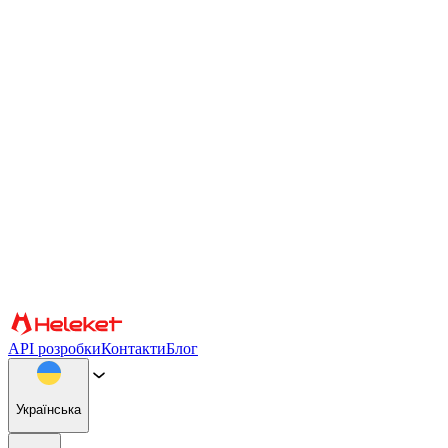
Налаштування файлів cookie та відбитків пальців
Ми використовуємо файли cookie та відбитки пальців
браузера, щоб персоналізувати вміст і рекламу, надавати
функції соціальних мереж і аналізувати наш трафік. Ми також
надаємо інформацію про те, як ви використовуєте наш веб-
сайт, нашим партнерам із соціальних мереж, реклами та
аналітики, які можуть поєднувати її з іншою інформацією.
Продовжуючи використання сайту, ви погоджуєтеся на
використання файлів cookie та відбитків пальців браузера.
Підтвердити
Партнери
API розробки
Контакти
Блог
Українська