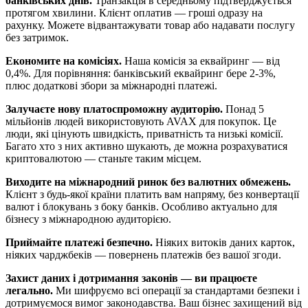
банківських днів.
Транзакція в середньому підтверджується
протягом хвилини. Клієнт оплатив — гроші одразу на
рахунку. Можете відвантажувати товар або надавати послугу
без затримок.
Економите на комісіях.
Наша комісія за еквайринг — від
0,4%. Для порівняння: банківський еквайринг бере 2-3%,
плюс додаткові збори за міжнародні платежі.
Залучаєте нову платоспроможну аудиторію.
Понад 5
мільйонів людей використовують AVAX для покупок. Це
люди, які цінують швидкість, приватність та низькі комісії.
Багато хто з них активно шукають, де можна розрахуватися
криптовалютою — станьте таким місцем.
Виходите на міжнародний ринок без валютних обмежень.
Клієнт з будь-якої країни платить вам напряму, без конвертації
валют і блокувань з боку банків. Особливо актуально для
бізнесу з міжнародною аудиторією.
Приймайте платежі безпечно.
Ніяких витоків даних карток,
ніяких чарджбеків — повернень платежів без вашої згоди.
Захист даних і дотримання законів — ви працюєте
легально.
Ми шифруємо всі операції за стандартами безпеки і
дотримуємося вимог законодавства. Ваш бізнес захищений від