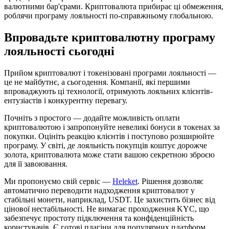
валютними бар'єрами. Криптовалюта прибирає ці обмеження,
роблячи програму лояльності по-справжньому глобальною.
Впровадьте криптовалютну програму
лояльності сьогодні
Прийом криптовалют і токенізовані програми лояльності —
це не майбутнє, а сьогодення. Компанії, які першими
впроваджують ці технології, отримують лояльних клієнтів-
ентузіастів і конкурентну перевагу.
Почніть з простого — додайте можливість оплати
криптовалютою і запропонуйте невеликі бонуси в токенах за
покупки. Оцініть реакцію клієнтів і поступово розширюйте
програму. У світі, де лояльність покупців коштує дорожче
золота, криптовалюта може стати вашою секретною зброєю
для її завоювання.
Ми пропонуємо свій сервіс —
Heleket
. Рішення дозволяє
автоматично переводити надходження криптовалют у
стабільні монети, наприклад, USDT. Це захистить бізнес від
цінової нестабільності. Не вимагає проходження KYC, що
забезпечує простоту підключення та конфіденційність
користувачів. Є готові плагіни для популярних платформ