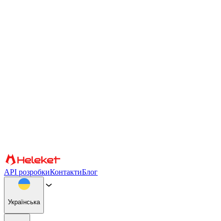
Налаштування файлів cookie та відбитків пальців
Ми використовуємо файли cookie та відбитки пальців
браузера, щоб персоналізувати вміст і рекламу, надавати
функції соціальних мереж і аналізувати наш трафік. Ми також
надаємо інформацію про те, як ви використовуєте наш веб-
сайт, нашим партнерам із соціальних мереж, реклами та
аналітики, які можуть поєднувати її з іншою інформацією.
Продовжуючи використання сайту, ви погоджуєтеся на
використання файлів cookie та відбитків пальців браузера.
Підтвердити
Партнери
API розробки
Контакти
Блог
Українська