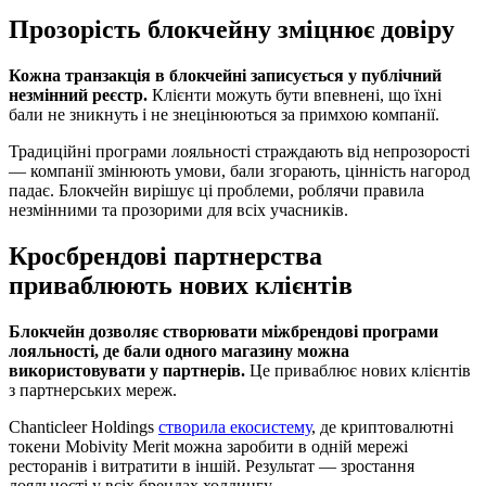
Прозорість блокчейну зміцнює довіру
Кожна транзакція в блокчейні записується у публічний
незмінний реєстр.
Клієнти можуть бути впевнені, що їхні
бали не зникнуть і не знецінюються за примхою компанії.
Традиційні програми лояльності страждають від непрозорості
— компанії змінюють умови, бали згорають, цінність нагород
падає. Блокчейн вирішує ці проблеми, роблячи правила
незмінними та прозорими для всіх учасників.
Кросбрендові партнерства
приваблюють нових клієнтів
Блокчейн дозволяє створювати міжбрендові програми
лояльності, де бали одного магазину можна
використовувати у партнерів.
Це приваблює нових клієнтів
з партнерських мереж.
Chanticleer Holdings
створила екосистему
, де криптовалютні
токени Mobivity Merit можна заробити в одній мережі
ресторанів і витратити в іншій. Результат — зростання
лояльності у всіх брендах холдингу.