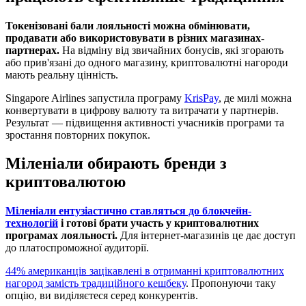
Токенізовані бали лояльності можна обмінювати,
продавати або використовувати в різних магазинах-
партнерах.
На відміну від звичайних бонусів, які згорають
або прив'язані до одного магазину, криптовалютні нагороди
мають реальну цінність.
Singapore Airlines запустила програму
KrisPay
, де милі можна
конвертувати в цифрову валюту та витрачати у партнерів.
Результат — підвищення активності учасників програми та
зростання повторних покупок.
Міленіали обирають бренди з
криптовалютою
Міленіали ентузіастично ставляться до блокчейн-
технологій
і готові брати участь у криптовалютних
програмах лояльності.
Для інтернет-магазинів це дає доступ
до платоспроможної аудиторії.
44% американців зацікавлені в отриманні криптовалютних
нагород замість традиційного кешбеку
. Пропонуючи таку
опцію, ви виділяєтеся серед конкурентів.