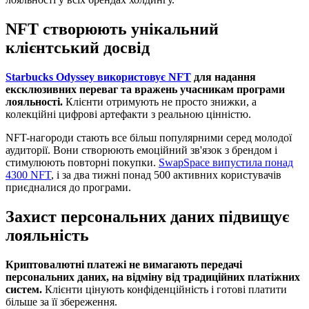
NFT створюють унікальний
клієнтський досвід
Starbucks Odyssey використовує NFT
для надання
ексклюзивних переваг та вражень учасникам програми
лояльності.
Клієнти отримують не просто знижки, а
колекційні цифрові артефакти з реальною цінністю.
NFT-нагороди стають все більш популярними серед молодої
аудиторії. Вони створюють емоційний зв'язок з брендом і
стимулюють повторні покупки.
SwapSpace випустила понад
4300 NFT
, і за два тижні понад 500 активних користувачів
приєдналися до програми.
Захист персональних даних підвищує
лояльність
Криптовалютні платежі не вимагають передачі
персональних даних, на відміну від традиційних платіжних
систем.
Клієнти цінують конфіденційність і готові платити
більше за її збереження.