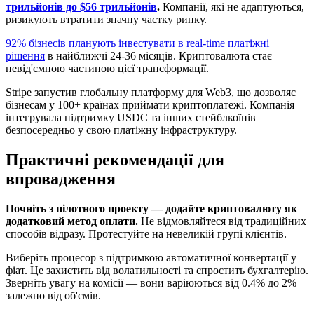
трильйонів до $56 трильйонів
.
Компанії, які не адаптуються,
ризикують втратити значну частку ринку.
92% бізнесів планують інвестувати в real-time платіжні
рішення
в найближчі 24-36 місяців. Криптовалюта стає
невід'ємною частиною цієї трансформації.
Stripe запустив глобальну платформу для Web3, що дозволяє
бізнесам у 100+ країнах приймати криптоплатежі. Компанія
інтегрувала підтримку USDC та інших стейблкоїнів
безпосередньо у свою платіжну інфраструктуру.
Практичні рекомендації для
впровадження
Почніть з пілотного проекту — додайте криптовалюту як
додатковий метод оплати.
Не відмовляйтеся від традиційних
способів відразу. Протестуйте на невеликій групі клієнтів.
Виберіть процесор з підтримкою автоматичної конвертації у
фіат. Це захистить від волатильності та спростить бухгалтерію.
Зверніть увагу на комісії — вони варіюються від 0.4% до 2%
залежно від об'ємів.