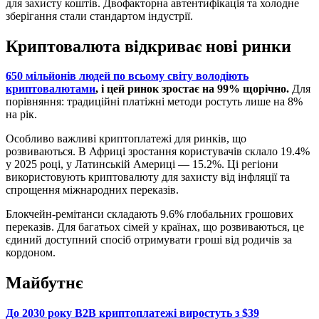
для захисту коштів. Двофакторна автентифікація та холодне
зберігання стали стандартом індустрії.
Криптовалюта відкриває нові ринки
650 мільйонів людей по всьому світу володіють
криптовалютами
, і цей ринок зростає на 99% щорічно.
Для
порівняння: традиційні платіжні методи ростуть лише на 8%
на рік.
Особливо важливі криптоплатежі для ринків, що
розвиваються. В Африці зростання користувачів склало 19.4%
у 2025 році, у Латинській Америці — 15.2%. Ці регіони
використовують криптовалюту для захисту від інфляції та
спрощення міжнародних переказів.
Блокчейн-ремітанси складають 9.6% глобальних грошових
переказів. Для багатьох сімей у країнах, що розвиваються, це
єдиний доступний спосіб отримувати гроші від родичів за
кордоном.
Майбутнє
До 2030 року B2B криптоплатежі виростуть з $39