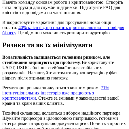
Навчіть команду основам роботи з криптовалютою. Створіть
чіткі інструкції для служби підтримки. Підготуйте FAQ для
клієнтів з відповідями на часті питання.
Використовуйте маркетинг для просування нової опції
оплати.
40% клієнтів, що платять криптовалютою — нові для
бізнесу
. Це відмінна можливість розширити аудиторію.
Ризики та як їх мінімізувати
Волатильність залишається головним ризиком, але
стейблкоїни вирішують цю проблему.
Використовуйте
USDT, USDC або інші стейблкоїни для стабільних
розрахунків. Налаштуйте автоматичну конвертацію у фіат
відразу після отримання платежу.
Регуляторні ризики знижуються з кожним роком.
71%
інституціональних інвесторів вже працюють з
криптовалютами
. Стежте за змінами у законодавстві вашої
країни та країн ваших клієнтів.
Технічні складнощі долаються вибором надійного партнера.
Шукайте процесори з цілодобовою підтримкою, готовими
інтеграціями та зрозумілою документацією. Почніть з простих
рішень та ускладнюйте по мірі зростання досвіду.