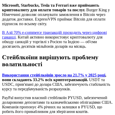
Microsoft, Starbucks, Tesla та Ferrari вже приймають
криптовалюту для оплати товарів та послуг.
Burger King у
Німеччині дозволяє оплачувати замовлення в Bitcoin через
додаток доставки. ExpressVPN приймає Bitcoin для оплати
підписок по всьому світу.
В Азії 70% e-commerce транзакцій проходить через цифрові
гаманці
. Китай активно використовує криптовалюту для
обходу санкцій у торгівлі з Росією та Індією — об'єми
досягають десятків мільйонів доларів на місяць.
Стейблкоїни вирішують проблему
волатильності
Використання стейблкоїнів зросло на 21.7% у 2025 році
,
вони складають 33.2% всіх криптотранзакцій.
USDT та
USDC, прив'язані до долара США, забезпечують стабільність
курсу та передбачуваність розрахунків.
PayPal випустив власний стейблкоїн PYUSD, забезпечений
доларовими депозитами та казначейськими облігаціями США.
Компанія пропонує 4% річних на залишки в PYUSD, що
робить його привабливим для зберігання коштів.