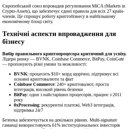
Європейський союз впровадив регулювання MiCA (Markets in
Crypto-Assets), що забезпечує єдині правила для всіх 27 країн-
членів. Це спрощує роботу криптобізнесу в найбільшому
економічному блоці світу.
Технічні аспекти впровадження для
бізнесу
Вибір правильного криптопроцесора критичний для успіху.
Лідери ринку — BVNK, Coinbase Commerce, BitPay, CoinGate
— пропонують різні умови та можливості:
BVNK
: процесить $10+ млрд щорічно, підтримує всі
основні криптовалюти та фіат
Coinbase Commerce
: 240+ криптовалют, проста
інтеграція, високий рівень безпеки
BitPay
: один з найстаріших процесорів, працює з 2011
року
0xProcessing
: рекурентні платежі, Web3 інтеграція,
підтримка 24/7
Безпека забезпечується на декількох рівнях. Multi-signature
гаманці використовують 61% інституціональних інвесторів