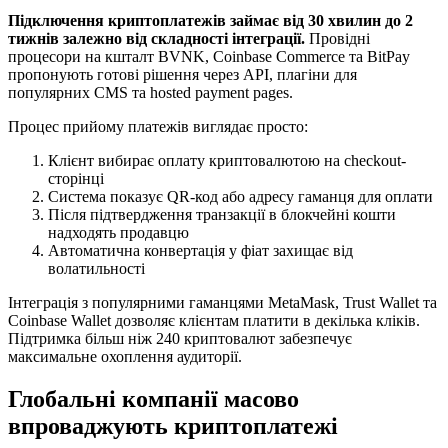
Підключення криптоплатежів займає від 30 хвилин до 2
тижнів залежно від складності інтеграції.
Провідні
процесори на кшталт BVNK, Coinbase Commerce та BitPay
пропонують готові рішення через API, плагіни для
популярних CMS та hosted payment pages.
Процес прийому платежів виглядає просто:
Клієнт вибирає оплату криптовалютою на checkout-
сторінці
Система показує QR-код або адресу гаманця для оплати
Після підтвердження транзакції в блокчейні кошти
надходять продавцю
Автоматична конвертація у фіат захищає від
волатильності
Інтеграція з популярними гаманцями MetaMask, Trust Wallet та
Coinbase Wallet дозволяє клієнтам платити в декілька кліків.
Підтримка більш ніж 240 криптовалют забезпечує
максимальне охоплення аудиторії.
Глобальні компанії масово
впроваджують криптоплатежі