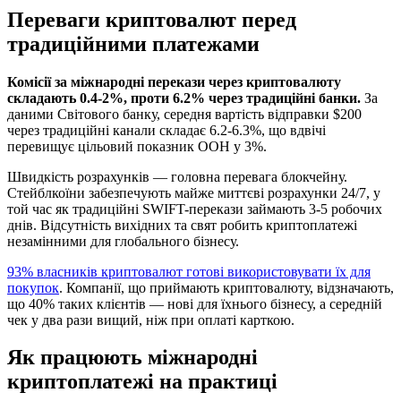
Переваги криптовалют перед
традиційними платежами
Комісії за міжнародні перекази через криптовалюту
складають 0.4-2%, проти 6.2% через традиційні банки.
За
даними Світового банку, середня вартість відправки $200
через традиційні канали складає 6.2-6.3%, що вдвічі
перевищує цільовий показник ООН у 3%.
Швидкість розрахунків — головна перевага блокчейну.
Стейблкоїни забезпечують майже миттєві розрахунки 24/7, у
той час як традиційні SWIFT-перекази займають 3-5 робочих
днів. Відсутність вихідних та свят робить криптоплатежі
незамінними для глобального бізнесу.
93% власників криптовалют готові використовувати їх для
покупок
. Компанії, що приймають криптовалюту, відзначають,
що 40% таких клієнтів — нові для їхнього бізнесу, а середній
чек у два рази вищий, ніж при оплаті карткою.
Як працюють міжнародні
криптоплатежі на практиці