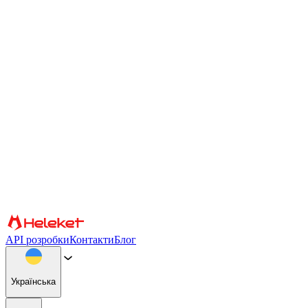
Налаштування файлів cookie та відбитків пальців
Ми використовуємо файли cookie та відбитки пальців
браузера, щоб персоналізувати вміст і рекламу, надавати
функції соціальних мереж і аналізувати наш трафік. Ми також
надаємо інформацію про те, як ви використовуєте наш веб-
сайт, нашим партнерам із соціальних мереж, реклами та
аналітики, які можуть поєднувати її з іншою інформацією.
Продовжуючи використання сайту, ви погоджуєтеся на
використання файлів cookie та відбитків пальців браузера.
Підтвердити
Партнери
API розробки
Контакти
Блог
Українська