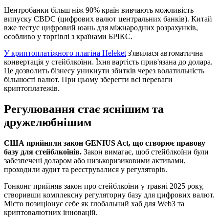
Центробанки більш ніж 90% країн вивчають можливість
випуску CBDC (цифрових валют центральних банків). Китай
вже тестує цифровий юань для міжнародних розрахунків,
особливо у торгівлі з країнами БРІКС.
У криптоплатіжного плагіна Heleket
з'явилася автоматична
конвертація у стейблкоїни. Їхня вартість прив'язана до долара.
Це дозволить бізнесу уникнути збитків через волатильність
більшості валют. При цьому зберегти всі переваги
криптоплатежів.
Регулювання стає яснішим та
дружелюбнішим
США прийняли закон GENIUS Act, що створює правову
базу для стейблкоїнів.
Закон вимагає, щоб стейблкоїни були
забезпечені доларом або низькоризиковими активами,
проходили аудит та реєструвалися у регуляторів.
Гонконг прийняв закон про стейблкоїни у травні 2025 року,
створивши комплексну регуляторну базу для цифрових валют.
Місто позиціонує себе як глобальний хаб для Web3 та
криптовалютних інновацій.