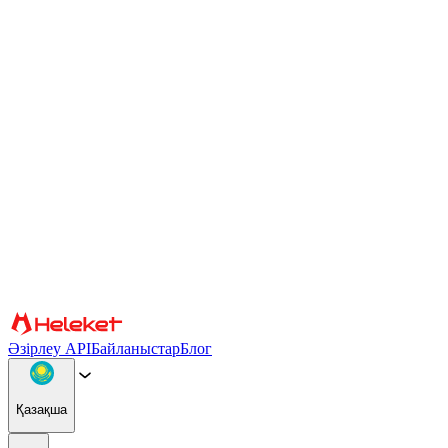
Cookie файлдары және саусақ ізі параметрлері
Мазмұн мен жарнаманы жекелендіру, әлеуметтік медиа
мүмкіндіктерін қамтамасыз ету және трафикті талдау үшін
cookie файлдары мен браузердің саусақ ізін пайдаланамыз.
Сондай-ақ біз сіздің веб-сайтты пайдалануыңыз туралы
ақпаратты басқа ақпаратпен біріктіруі мүмкін әлеуметтік
медиа, жарнама және аналитикалық серіктестерімізбен
бөлісеміз. Сайтты пайдалануды жалғастыра отырып, сіз cookie
файлдарын және браузер саусақ ізін пайдалануға келісесіз.
Растау
Серіктестер
Әзірлеу API
Байланыстар
Блог
Қазақша