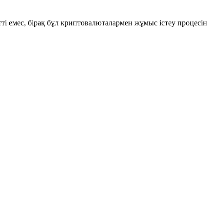
тті емес, бірақ бұл криптовалюталармен жұмыс істеу процесін