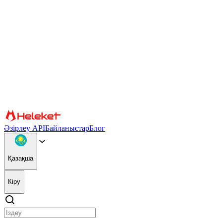
Cookie файлдары және саусақ ізі параметрлері
Мазмұн мен жарнаманы жекелендіру, әлеуметтік медиа мүмкіндік
сіздің веб-сайтты пайдалануыңыз туралы ақпаратты басқа ақпар
жалғастыра отырып, сіз cookie файлдарын және браузер саусақ із
Растау
Серіктестер
Әзірлеу API
Байланыстар
Блог
Қазақша
Кіру