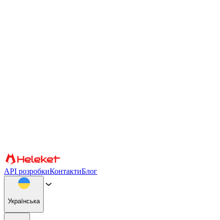
Налаштування файлів cookie та відбитків пальців
Ми використовуємо файли cookie та відбитки пальців
браузера, щоб персоналізувати вміст і рекламу, надавати
функції соціальних мереж і аналізувати наш трафік. Ми також
надаємо інформацію про те, як ви використовуєте наш веб-
сайт, нашим партнерам із соціальних мереж, реклами та
аналітики, які можуть поєднувати її з іншою інформацією.
Продовжуючи використання сайту, ви погоджуєтеся на
використання файлів cookie та відбитків пальців браузера.
Підтвердити
Партнери
API розробки
Контакти
Блог
Українська